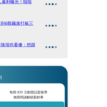
人暴利曝光！啦啦
骰到6骰飆進打板三
刊
每期 $
35
元動態話題報導
無限閱讀解鎖新鮮事