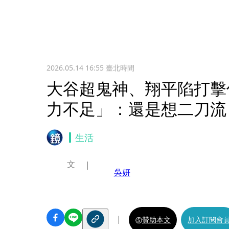
2026.05.14 16:55
臺北時間
大谷超鬼神、翔平陷打擊
力不足」：還是想二刀流
生活
文
吳妍
贊助本文
加入訂閱會