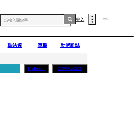
登入
瑪法達
專欄
動態雜誌
訂閱紙本雜誌
Podcasts