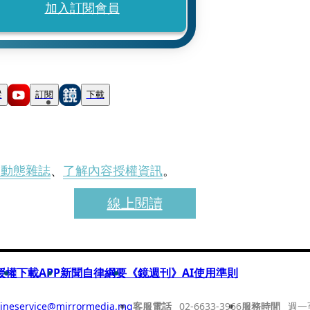
加入訂閱會員
蹤
訂閱
下載
刊動態雜誌
、
了解內容授權資訊
。
線上閱讀
授權
下載APP
新聞自律綱要
《鏡週刊》AI使用準則
ineservice@mirrormedia.mg
客服電話
02-6633-3966
服務時間
週一