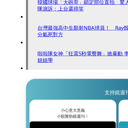
韓國球場「大砲哥」鎖定部位直拍 驚
隊淚訴：上台還得笑
台灣最強高中生顏射NBA球員！ Ray
分氣死對方
啦啦隊女神「狂震5秒電臀舞」掀暴動 李珠珢也看傻：想跟
姐姐學
支持鏡週
小心意大意義
小額贊助鏡週刊！