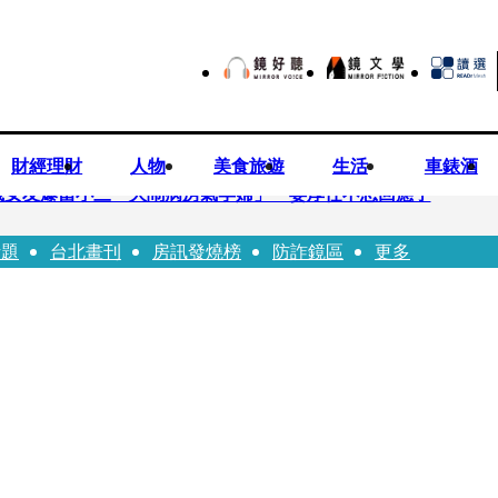
財經理財
人物
美食旅遊
生活
車錶酒
歲女友爆當小三「大鬧病房氣孕婦」 姜厚任不忍回應了
話題
台北畫刊
房訊發燒榜
防詐鏡區
更多
兒媳譚以欣：若愛只在完全順從才給予，就不是無條件的愛
照顧」 兒曬溫馨背影感慨：不計前嫌的真愛