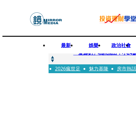
最新
娛樂
政治社會
快訊
「愛露奶」私訊流出！小24
2026瘋世足
快訊
魅力基隆
房市熱
台玻夫人稱長子抑鬱輕生 
快訊
廖峻中風前妻「父親節餵飯