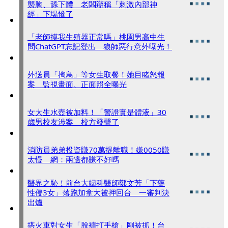
襲胸、舔下體 老闆辯稱「刺激內部神
經」下場慘了
「老師摸我生殖器正常嗎」桃園男高中生
問ChatGPT忘記登出 狼師惡行意外曝光！
外送員「掏鳥」等女生取餐！她目睹怒報
案 監視畫面、正面照全曝光
女大生水壺被加料！「警證實是體液」30
歲男校友涉案 校方發聲了
消防員弟弟投資賺70萬提離職！嫌0050賺
太慢 網：兩邊都賺不好嗎
醫界之恥！前台大婦科醫師鄭文芳「下藥
性侵3女」落跑加拿大被押回台 一審判決
出爐
搭火車對女生「脫褲打手槍」剛被抓！台