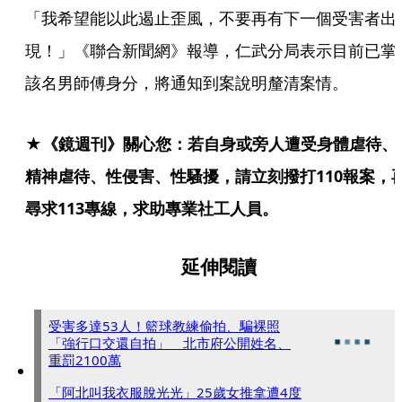
「我希望能以此遏止歪風，不要再有下一個受害者出
現！」《聯合新聞網》報導，仁武分局表示目前已掌
該名男師傅身分，將通知到案說明釐清案情。
★《鏡週刊》關心您：若自身或旁人遭受身體虐待、
精神虐待、性侵害、性騷擾，請立刻撥打110報案，
尋求113專線，求助專業社工人員。
延伸閱讀
受害多達53人！籃球教練偷拍、騙裸照
「強行口交還自拍」 北市府公開姓名、
重罰2100萬
「阿北叫我衣服脫光光」25歲女推拿遭4度