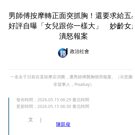
男師傅按摩轉正面突抓胸！還要求給五
好評自曝「女兒跟你一樣大」 妙齡女
潰怒報案
政治社會
一名女子日前在某按摩店消費，遭男師傅襲胸憤而報案。（示意圖
非當事人，Pixabay）
發布時間：
2026.05.15 06:29
臺北時間
更新時間：
2026.05.15 06:30
臺北時間
文
陳凱俊