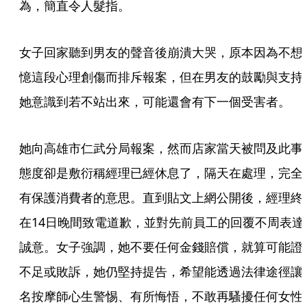
為，簡直令人髮指。
女子回家聽到男友的聲音後崩潰大哭，原本因為不想
憶這段心理創傷而排斥報案，但在男友的鼓勵與支持
她意識到若不站出來，可能還會有下一個受害者。
她向高雄市仁武分局報案，然而店家當天被問及此事
態度卻是敷衍稱經理已經休息了，隔天在處理，完全
有保護消費者的意思。直到貼文上網公開後，經理終
在14日晚間致電道歉，並對先前員工的回覆不周表達
誠意。女子強調，她不要任何金錢賠償，就算可能證
不足或敗訴，她仍堅持提告，希望能透過法律途徑讓
名按摩師心生警惕、有所悔悟，不敢再騷擾任何女性