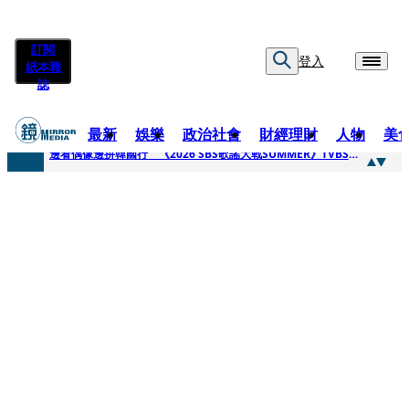
訂閱
登入
紙本雜
誌
最新
娛樂
政治社會
財經理財
人物
美
快訊
邊看偶像邊拚韓國行 《2026 SBS歌謠大戰SUMMER》TVBS直播祭追星福利
快訊
代誌大條火急跳船？ 宏碁派任李文詳接掌兆基屋管2天就喊撤出！
快訊
一句「請回去坐好」 特教生持斷掃把戳女代課老師眼睛大失血近失明