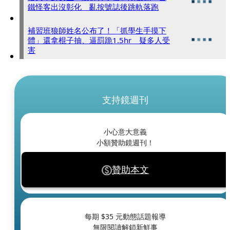
鐵怪客出沒彰化 亂按號誌後跳軌落跑
補習班狼師姓名公布了！「抓學生手摸下
體」還拿棍子抽、逼罰跪1.5hr 疑多人受
害
支持鏡週刊
小心意大意義
小額贊助鏡週刊！
贊助本文
每期 $
35
元動態話題報導
無限閱讀解鎖新鮮事