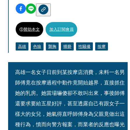
贊助本文
加入訂閱會員
高雄
色狼
襲胸
猥褻
性騷擾
按摩
高雄一名女子日前到某按摩店消費，未料一名男
師傅竟在按摩過程中動作竟開始越界，直接抓住
她的乳房。她當場嚇傻卻不敢叫出來，事後師傅
還要求要給五星好評，甚至透露自己有跟女子一
樣大的女兒，她氣得直呼師傅身為父親竟做出這
種行為，憤而向警方報案，而業者的反應也曝光