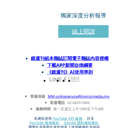
獨家深度分析報導
線上閱讀
鏡週刊紙本雜誌
訂閱電子雜誌
內容授權
下載APP
新聞自律綱要
《鏡週刊》AI使用準則
客服信箱
MM-onlineservice@mirrormedia.mg
客服電話
02-6633-3966
服務時間
週一至週五上午10時至下午6時
本網頁使用
YouTube API 服務
， 詳見
YouTube 服務條款
、
Google 隱私權與條款
瀏覽此頁面即代表您同意上述授權條款及細則