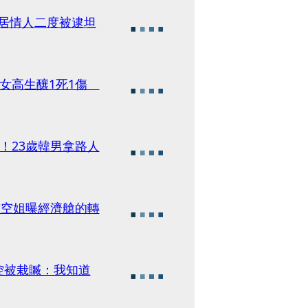
人女高生釀1死1傷
！23歲韓男拿路人
前空姐曝經濟艙的轉
控被栽贓：我知道