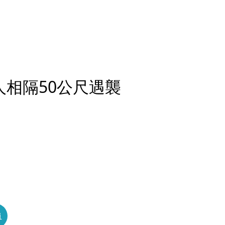
人相隔50公尺遇襲
員