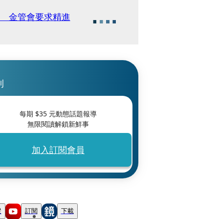
5％ 金管會要求精進
刊
每期 $
35
元動態話題報導
無限閱讀解鎖新鮮事
加入訂閱會員
蹤
訂閱
下載