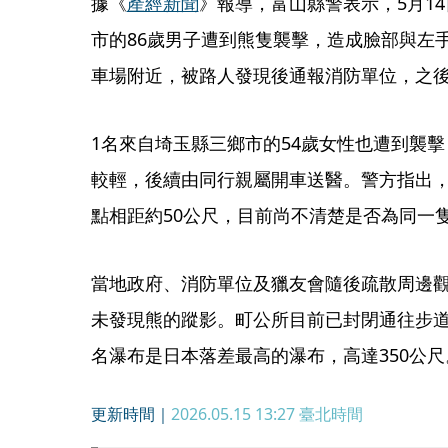
據《
產經新聞
》報導，富山縣警表示，5月1
市的86歲男子遭到熊隻襲擊，造成臉部與左
車場附近，被路人發現後通報消防單位，之
1名來自埼玉縣三鄉市的54歲女性也遭到襲
較輕，後續由同行親屬開車送醫。警方指出
點相距約50公尺，目前尚不清楚是否為同一
當地政府、消防單位及獵友會隨後疏散周邊
未發現熊的蹤影。町公所目前已封閉通往步
名瀑布是日本落差最高的瀑布，高達350公尺
更新時間｜
2026.05.15 13:27
臺北時間