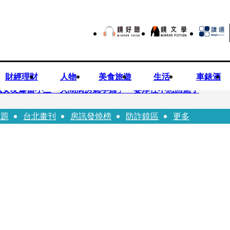
財經理財
人物
美食旅遊
生活
車錶酒
歲女友爆當小三「大鬧病房氣孕婦」 姜厚任不忍回應了
話題
台北畫刊
房訊發燒榜
防詐鏡區
更多
兒媳譚以欣：若愛只在完全順從才給予，就不是無條件的愛
照顧」 兒曬溫馨背影感慨：不計前嫌的真愛