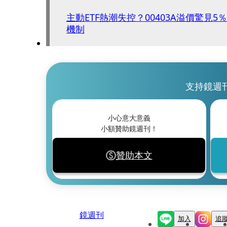
主動ETF熱潮失控？00403A溢價驚見
機制
支持鏡週
小心意大意義
小額贊助鏡週刊！
贊助本文
鏡週刊
加入
追