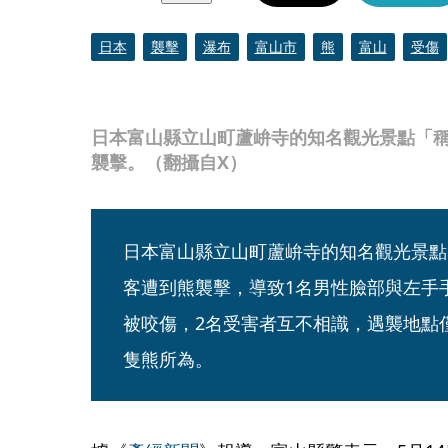
日本
襲擊
瀑布
富山市
熊
富山
受傷
日本富山縣立山町蘆峅寺的知名觀光景點「稱
襲擊。（翻攝自X）
日本富山縣立山町蘆峅寺的知名觀光景點
客遭到熊襲擊，導致1名男性臉部與左手
被咬傷，2名受害者互不相識，遇襲地點
隻熊所為。