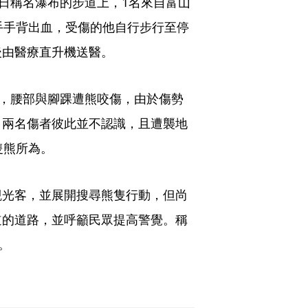
4日稱名瀑布的步道上，1名來自富山
手手背出血，受傷的他自行步行至停
後由醫療直升機送醫。
擊，腰部與腳踝遭熊咬傷，由於傷勢
，兩名傷者彼此並不認識，且遭襲地
隻熊所為。
觀光客，並展開搜尋熊隻行動，但尚
道的道路，並呼籲民眾提高警覺。稱
。