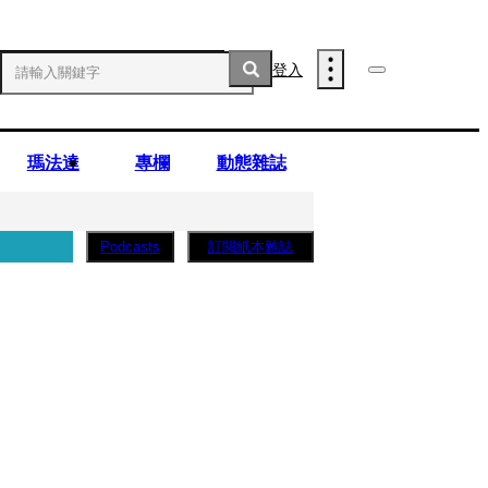
登入
瑪法達
專欄
動態雜誌
訂閱紙本雜誌
Podcasts