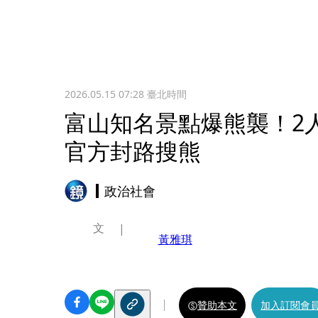
2026.05.15 07:28
臺北時間
富山知名景點爆熊襲！2
官方封路搜熊
政治社會
文
黃雅琪
贊助本文
加入訂閱會