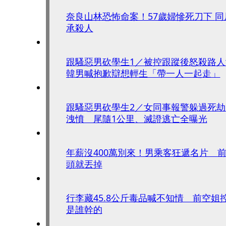
奈良山林恐怖命案！57歲婦慘死刀下 同居情人二度被逮坦
承殺人
跟騷惡男砍學生1／被控跟蹤後怒殺路
韓男喊抱歉辯想輕生「帶一人一起走」
跟騷惡男砍學生2／女同事報警躲過死劫
洩憤 尾隨1公里、滅證逃亡全曝光
年薪沒400萬別來！男乘客狂遞名片 
頭就丟掉
行李藏45.8公斤毒品喊不知情 前空姐
是誰幹的