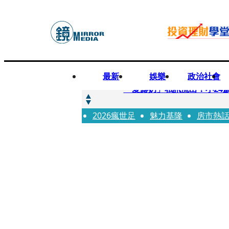
最新
娛樂
政治社會
快訊
「愛露奶」私訊流出！小24
2026瘋世足
快訊
魅力基隆
房市熱
台玻夫人稱長子抑鬱輕生 
快訊
廖峻中風前妻「父親節餵飯