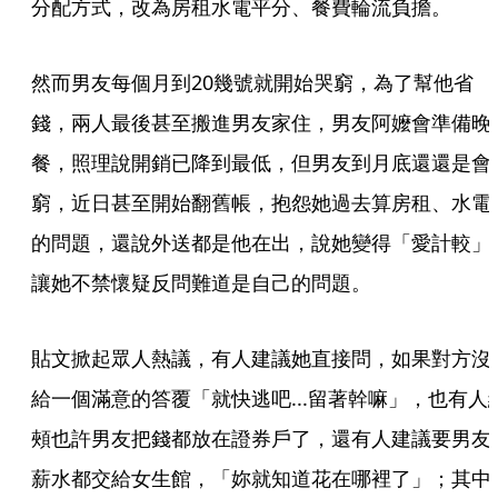
分配方式，改為房租水電平分、餐費輪流負擔。
然而男友每個月到20幾號就開始哭窮，為了幫他省
錢，兩人最後甚至搬進男友家住，男友阿嬤會準備晚
餐，照理說開銷已降到最低，但男友到月底還還是會
窮，近日甚至開始翻舊帳，抱怨她過去算房租、水電
的問題，還說外送都是他在出，說她變得「愛計較」
讓她不禁懷疑反問難道是自己的問題。
貼文掀起眾人熱議，有人建議她直接問，如果對方沒
給一個滿意的答覆「就快逃吧...留著幹嘛」，也有人
頰也許男友把錢都放在證券戶了，還有人建議要男友
薪水都交給女生館，「妳就知道花在哪裡了」；其中