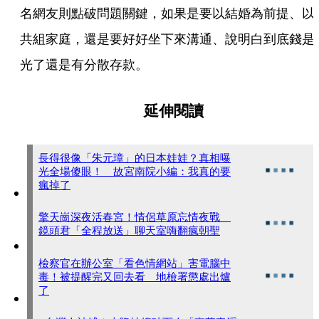
名網友則點破問題關鍵，如果是要以結婚為前提、以
共組家庭，還是要好好坐下來溝通、說明白到底錢是
光了還是有分散存款。
延伸閱讀
長得很像「朱元璋」的日本娃娃？真相曝
光全場傻眼！ 故宮南院小編：我真的要
瘋掉了
擎天崗深夜活春宮！情侶草原忘情夜戰
鏡頭君「全程放送」聊天室嗨翻瘋朝聖
檢察官在辦公室「看色情網站」害電腦中
毒！被提醒完又回去看 地檢署懲處出爐
了