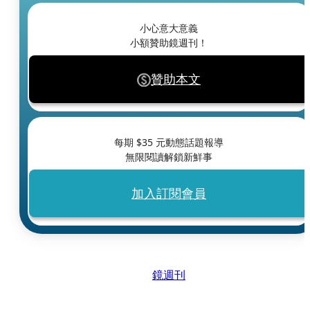
小心意大意義
小額贊助鏡週刊！
贊助本文
每期 $
35
元動態話題報導
無限閱讀解鎖新鮮事
加入訂閱會員
鏡週刊