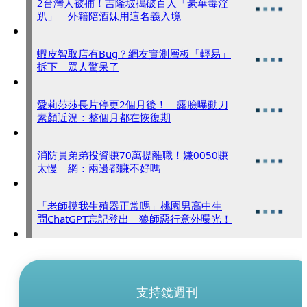
2台灣人被捕！吉隆坡搗破百人「豪華毒淫
趴」 外籍陪酒妹用這名義入境
蝦皮智取店有Bug？網友實測層板「輕易」
拆下 眾人驚呆了
愛莉莎莎長片停更2個月後！ 露臉曝動刀
素顏近況：整個月都在恢復期
消防員弟弟投資賺70萬提離職！嫌0050賺
太慢 網：兩邊都賺不好嗎
「老師摸我生殖器正常嗎」桃園男高中生
問ChatGPT忘記登出 狼師惡行意外曝光！
支持鏡週刊