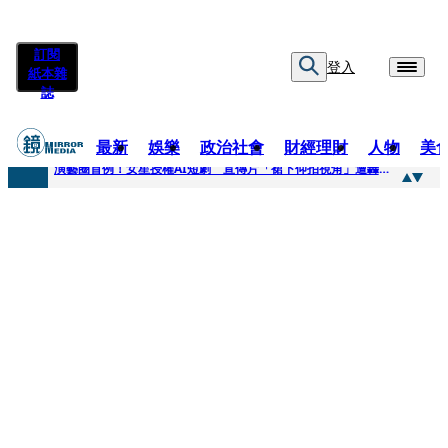
訂閱
登入
紙本雜
誌
最新
娛樂
政治社會
財經理財
人物
美
快訊
演藝圈首例！女星授權AI短劇 宣傳片「裙下仰拍視角」遭轟擦邊：自降身價
快訊
全球提升電氣化 台達電鄭平看好微電網推一站式方案
快訊
《魷魚遊戲》美版傳喊卡 現象級神劇難續宇宙