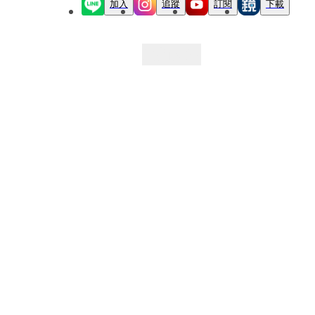
加入
追蹤
訂閱
下載
最新文章