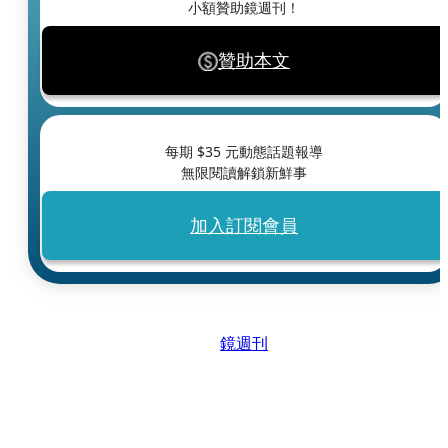
小額贊助鏡週刊！
贊助本文
每期 $
35
元動態話題報導
無限閱讀解鎖新鮮事
加入訂閱會員
鏡週刊