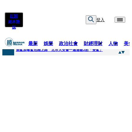
訂閱
登入
紙本雜
誌
最新
娛樂
政治社會
財經理財
人物
美
快訊
酒駕加毒駕危險上路 北市大安警一週連破2起「雙駕」
快訊
Ozone黃文廷、FEniX夏浦洋組「神隊友」 邱以太、林亭莉熱血狂奔殺青淚崩
快訊
AKIRA台北唱到一半突收兒子告白「爸爸I LOVE YOU」 驚喜林志玲同步曝光父親節「披薩蛋糕」