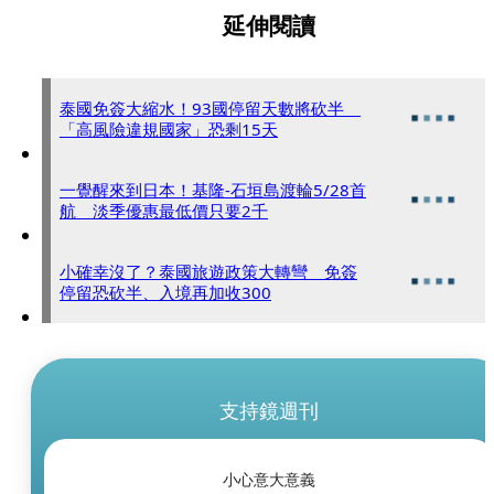
延伸閱讀
泰國免簽大縮水！93國停留天數將砍半
「高風險違規國家」恐剩15天
一覺醒來到日本！基隆-石垣島渡輪5/28首
航 淡季優惠最低價只要2千
小確幸沒了？泰國旅遊政策大轉彎 免簽
停留恐砍半、入境再加收300
支持鏡週刊
小心意大意義