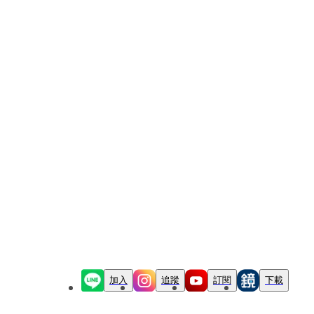
加入
追蹤
訂閱
下載