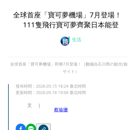
全球首座「寶可夢機場」7月登場！
111隻飛行寶可夢齊聚日本能登
生活
全球首座「寶可夢機場」即將7月登場！（翻攝自石川県の観光/旅
サイト）
發布時間：
2026.05.15 18:24
臺北時間
更新時間：
2026.05.18 19:06
臺北時間
文
蔡瑜珊