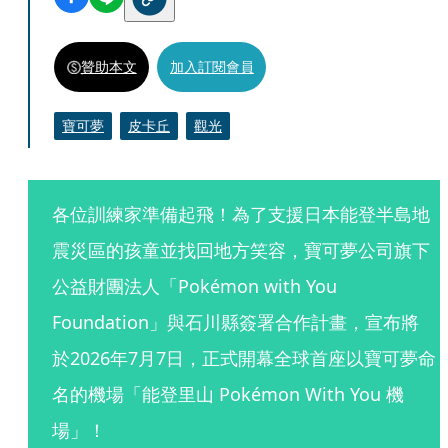
贊助本文
加入訂閱會員
寶可夢
皮卡丘
觀光
各位訓練家準備起飛！為了支援日本能登半島地
震災區的孩童並找回地方笑容，寶可夢公司旗下
公益財團法人「Pokémon with You 
Foundation」與石川縣簽署合作計畫，宣布將
於2026年7月7日，正式開幕全球首座以寶可夢命
名的機場「能登里山 Pokémon With You 機
場」！