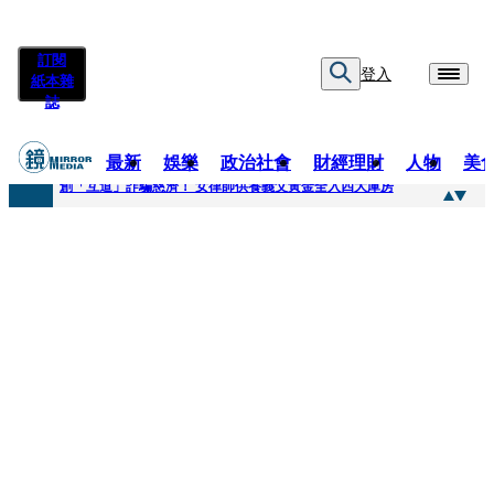
訂閱
登入
紙本雜
誌
最新
娛樂
政治社會
財經理財
人物
美
快訊
創「互道」詐騙慈濟！ 女律師供養義父黃金全入四大庫房
快訊
前時力黨魁表態「反對刪公視預算」 盼在野三思：改凍結處理受質疑項目
快訊
六強片齊聚桃影 小薰《祖先鬼》回桃影娘家 《長安的荔枝》桃影加映一票難求