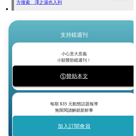
方搜索 澤之湯也入列
支持鏡週刊
小心意大意義
小額贊助鏡週刊！
贊助本文
每期 $
35
元動態話題報導
無限閱讀解鎖新鮮事
加入訂閱會員