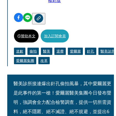
楊彩成
贊助本文
加入訂閱會員
道歉
偷拍
醫美
退費
愛爾麗
針孔
醫美診所
愛爾麗集團
改革
醫美診所接連爆出針孔偷拍風暴，其中愛爾麗更
是此事件的第一槍！愛爾麗醫美集團今日發布聲
明，強調會全力配合檢警調查，提供一切所需資
料，絕不隱匿、絕不滅證、絕不規避，並提出6