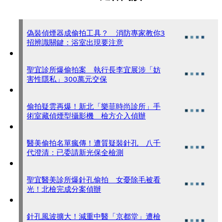
偽裝偵煙器成偷拍工具？ 消防專家教你3
招辨識關鍵：浴室出現要注意
聖宜診所爆偷拍案 執行長李宜展涉「妨
害性隱私」300萬元交保
偷拍疑雲再爆！新北「樂菲時尚診所」手
術室藏偵煙型攝影機 檢方介入偵辦
醫美偷拍名單瘋傳！遭質疑裝針孔 八千
代澄清：已委請新光保全檢測
聖宜醫美診所爆針孔偷拍 女憂除毛被看
光！北檢完成分案偵辦
針孔風波擴大！減重中醫「京都堂」遭檢