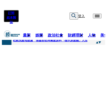
訂閱
登入
紙本雜
誌
最新
娛樂
政治社會
財經理財
人物
美
快訊
杜絕洗產地疑慮 張嘉郡堅持農產原料「標示原產國」入法
快訊
「簽名牆變戰場！」饒河夜市小吃店把簽名塗掉 沈伯洋：舉雙手贊成
快訊
一起往好命路出發1／占星第一品牌 唐綺陽1秒帶入星座世界