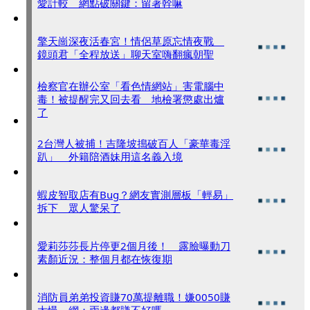
愛計較 網點破關鍵：留著幹嘛
擎天崗深夜活春宮！情侶草原忘情夜戰
鏡頭君「全程放送」聊天室嗨翻瘋朝聖
檢察官在辦公室「看色情網站」害電腦中
毒！被提醒完又回去看 地檢署懲處出爐
了
2台灣人被捕！吉隆坡搗破百人「豪華毒淫
趴」 外籍陪酒妹用這名義入境
蝦皮智取店有Bug？網友實測層板「輕易」
拆下 眾人驚呆了
愛莉莎莎長片停更2個月後！ 露臉曝動刀
素顏近況：整個月都在恢復期
消防員弟弟投資賺70萬提離職！嫌0050賺