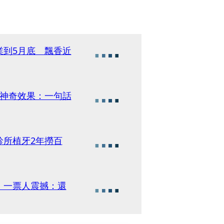
業到5月底 飄香近
揭神奇效果：一句話
診所植牙2年撈百
 一票人震撼：還