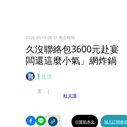
2026.05.16 09:33
臺北時間
久沒聯絡包3600元赴宴
闆還這麼小氣」網炸鍋
生活
文
杜大澂
贊助本文
加入訂閱會