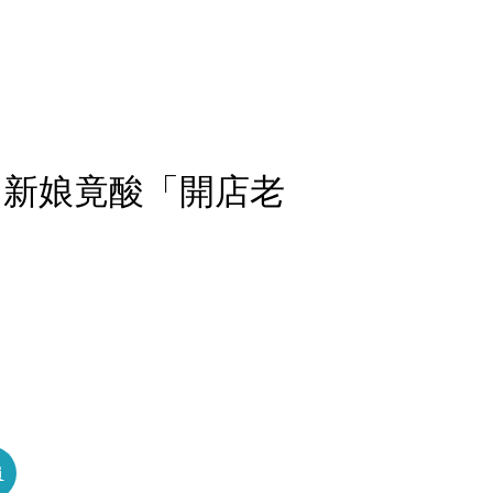
 新娘竟酸「開店老
員