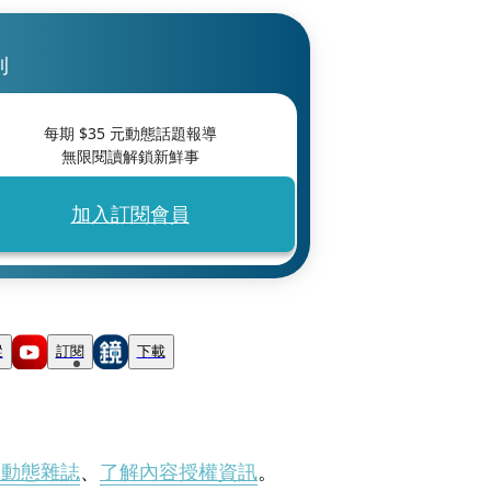
刊
每期 $
35
元動態話題報導
無限閱讀解鎖新鮮事
加入訂閱會員
蹤
訂閱
下載
刊動態雜誌
、
了解內容授權資訊
。