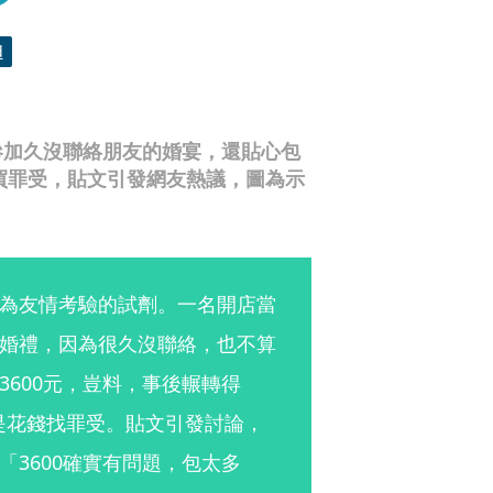
d
參加久沒聯絡朋友的婚宴，還貼心包
錢買罪受，貼文引發網友熱議，圖為示
為友情考驗的試劑。一名開店當
婚禮，因為很久沒聯絡，也不算
600元，豈料，事後輾轉得
是花錢找罪受。貼文引發討論，
3600確實有問題，包太多