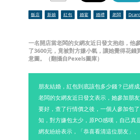
飯店
新娘
紅包
婚宴
婚禮
老闆
Dcar
一名開店當老闆的女網友近日發文抱怨，他
了3600元，竟被對方嫌小氣，讓她覺得花
意圖。（翻攝自Pexels圖庫）
朋友結婚，紅包到底該包多少錢？已經成
老闆的女網友近日發文表示，她參加朋友
要好，查了行情價之後，一個人參加包了3
知，對方嫌包太少，原PO感嘆，自己真
網友紛紛表示，「恭喜看清這位朋友」、「