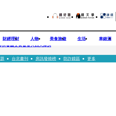
財經理財
人物
美食旅遊
生活
車錶酒
師供養義父黃金全入四大庫房
話題
台北畫刊
房訊發燒榜
防詐鏡區
更多
視預算」 盼在野三思：改凍結處理受質疑項目
先鬼》回桃影娘家 《長安的荔枝》桃影加映一票難求