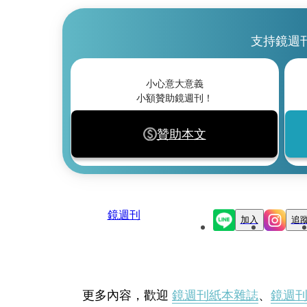
支持鏡週
小心意大意義
小額贊助鏡週刊！
贊助本文
鏡週刊
加入
追
更多內容，歡迎
鏡週刊紙本雜誌
、
鏡週