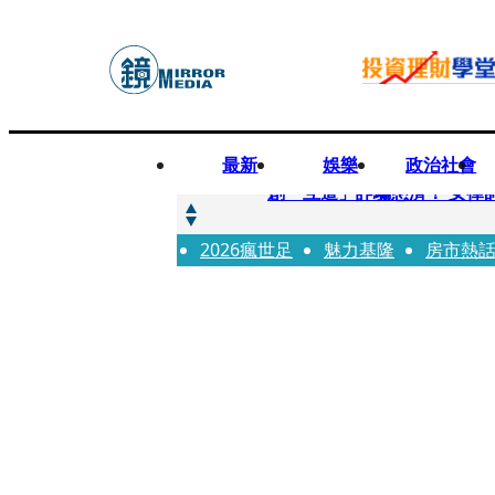
最新
娛樂
政治社會
快訊
創「互道」詐騙慈濟！ 女律
2026瘋世足
快訊
魅力基隆
房市熱
前時力黨魁表態「反對刪公
快訊
六強片齊聚桃影 小薰《祖