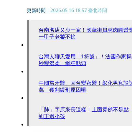
更新時間｜
2026.05.16 18:57
臺北時間
台南名店又少一家！國華街員林肉圓營
一甲子老饕不捨
台灣人聊天愛用「1符號」！法國作家
秒變溫柔 網狂點頭
中國當牙醫、回台變密醫！彰化男私設
萬 獲判緩刑原因曝
「肺」字原來長這樣！上面竟然不是點
糾正過小孩