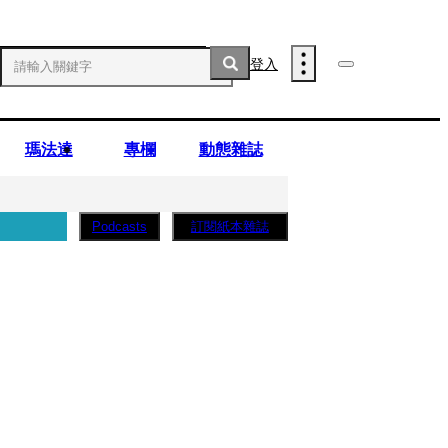
登入
瑪法達
專欄
動態雜誌
訂閱紙本雜誌
Podcasts