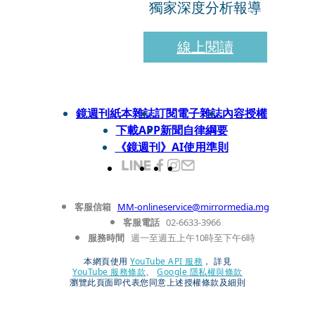
獨家深度分析報導
線上閱讀
鏡週刊紙本雜誌
訂閱電子雜誌
內容授權
下載APP
新聞自律綱要
《鏡週刊》AI使用準則
客服信箱
MM-onlineservice@mirrormedia.mg
客服電話
02-6633-3966
服務時間
週一至週五上午10時至下午6時
本網頁使用
YouTube API 服務
， 詳見
YouTube 服務條款
、
Google 隱私權與條款
瀏覽此頁面即代表您同意上述授權條款及細則