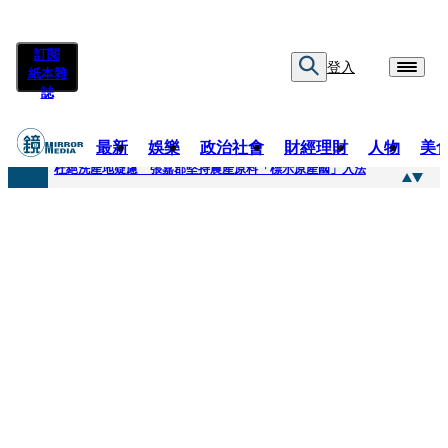
訂閱
登入
紙本雜
誌
最新
娛樂
政治社會
財經理財
人物
美
快訊
杜絕洗產地疑慮 張嘉郡堅持農產原料「標示原產國」入法
快訊
「簽名牆變戰場！」饒河夜市小吃店把簽名塗掉 沈伯洋：舉雙手贊成
快訊
一起往好命路出發1／占星第一品牌 唐綺陽1秒帶入星座世界