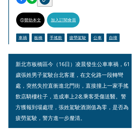
贊助本文
加入訂閱會員
車禍
板橋
手搖飲
疲勞駕駛
公車
自撞
新北市板橋區今（16日）凌晨發生公車車禍，61
歲張姓男子駕駛台北客運，在文化路一段轉彎
處，突然失控直衝進北門街，直接撞上一家手搖
飲店騎樓柱子，造成車上2名乘客受傷送醫。警
方獲報到場處理，張姓駕駛酒測值為零，是否為
疲勞駕駛，警方進一步釐清。