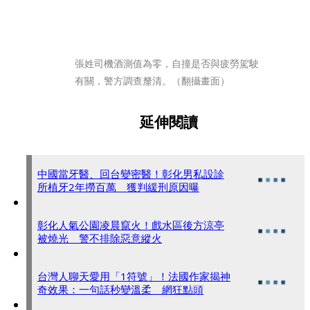
張姓司機酒測值為零，自撞是否與疲勞駕駛
有關，警方調查釐清。（翻攝畫面）
延伸閱讀
中國當牙醫、回台變密醫！彰化男私設診
所植牙2年撈百萬 獲判緩刑原因曝
彰化人氣公園凌晨竄火！戲水區後方涼亭
被燒光 警不排除惡意縱火
台灣人聊天愛用「1符號」！法國作家揭神
奇效果：一句話秒變溫柔 網狂點頭