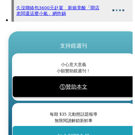
久沒聯絡包3600元赴宴 新娘竟酸「開店
老闆還這麼小氣」網炸鍋
支持鏡週刊
小心意大意義
小額贊助鏡週刊！
贊助本文
每期 $
35
元動態話題報導
無限閱讀解鎖新鮮事