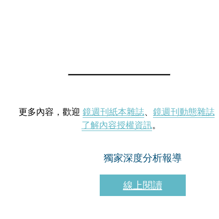
更多內容，歡迎
鏡週刊紙本雜誌
、
鏡週刊動態雜誌
了解內容授權資訊
。
獨家深度分析報導
線上閱讀