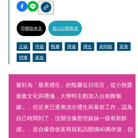
贊助本文
加入訂閱會員
正妹
伴遊
甄馨
禮儀
禮生
老闆娘
富商
問事
幕後
被封為「最美禮生」的甄馨近日坦言，從小熱愛
廟會文化與禮儀，大學時主動加入台南舞魅
孃」，但近來已逐漸淡出禮生與幕前工作，認為
自己時間到了，沒辦法像那些妹妹一樣有新鮮
感」，並自爆曾收富商就私訊開價40萬伴遊，但