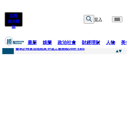
訂閱
登入
紙本雜
誌
最新
娛樂
政治社會
財經理財
人物
美
快訊
疊單計時算法現歧異 外送工會開戰Uber Eats
快訊
靚時尚／大丈夫當如是 Multifaceted Manhood
快訊
前時力黨魁表態「反對刪公視預算」 盼在野三思：改凍結處理受質疑項目