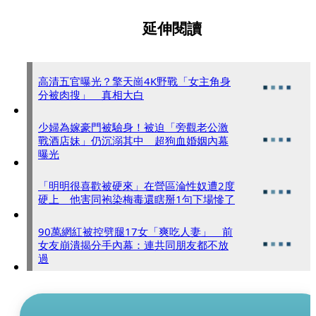
延伸閱讀
高清五官曝光？擎天崗4K野戰「女主角身
分被肉搜」 真相大白
少婦為嫁豪門被驗身！被迫「旁觀老公激
戰酒店妹」仍沉溺其中 超狗血婚姻內幕
曝光
「明明很喜歡被硬來」在營區淪性奴遭2度
硬上 他害同袍染梅毒還瞎掰1句下場慘了
90萬網紅被控劈腿17女「爽吃人妻」 前
女友崩潰揭分手內幕：連共同朋友都不放
過