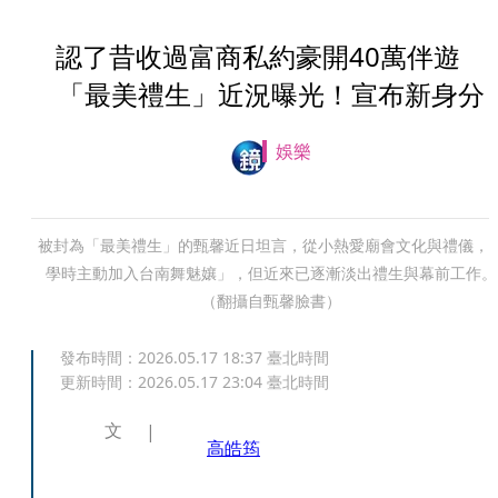
認了昔收過富商私約豪開40萬伴遊
「最美禮生」近況曝光！宣布新身分
娛樂
被封為「最美禮生」的甄馨近日坦言，從小熱愛廟會文化與禮儀，
學時主動加入台南舞魅孃」，但近來已逐漸淡出禮生與幕前工作。
（翻攝自甄馨臉書）
發布時間：
2026.05.17 18:37
臺北時間
更新時間：
2026.05.17 23:04
臺北時間
文
高皓筠