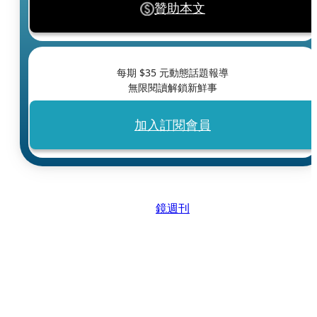
贊助本文
每期 $
35
元動態話題報導
無限閱讀解鎖新鮮事
加入訂閱會員
鏡週刊