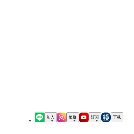
加入
追蹤
訂閱
下載