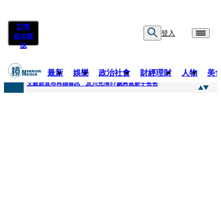
訂閱
登入
紙本雜
誌
最新
娛樂
政治社會
財經理財
人物
美
快訊
父親節宣布再婚喜訊 及川光博57歲將當新手爸爸
快訊
改姓斷開阿湯哥！20歲舒莉首登台「1人分飾4角」 觀眾驚艷：錯怪星二代了
快訊
「愛露奶」私訊流出！小24歲女友爆當小三「大鬧病房氣孕婦」 姜厚任不忍回應了