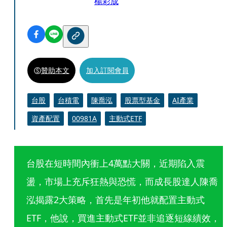
楊彩成
贊助本文
加入訂閱會員
台股
台積電
陳喬泓
股票型基金
AI產業
資產配置
00981A
主動式ETF
台股在短時間內衝上4萬點大關，近期陷入震
盪，市場上充斥狂熱與恐慌，而成長股達人陳喬
泓揭露2大策略，首先是年初他就配置主動式
ETF，他說，買進主動式ETF並非追逐短線績效，