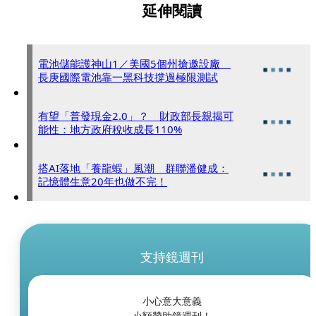
延伸閱讀
電池儲能護神山1／美國5個州搶邀設廠
長庚國際電池靠一黑科技撐過極限測試
有望「普發現金2.0」？ 財政部長親揭可
能性：地方政府稅收成長110%
搭AI落地「養龍蝦」風潮 群聯潘健成：
記憶體生意20年也做不完！
支持鏡週刊
小心意大意義
小額贊助鏡週刊！