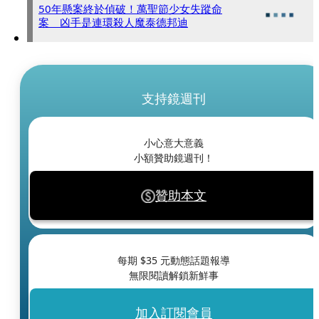
50年懸案終於偵破！萬聖節少女失蹤命
案 凶手是連環殺人魔泰德邦迪
支持鏡週刊
小心意大意義
小額贊助鏡週刊！
贊助本文
每期 $
35
元動態話題報導
無限閱讀解鎖新鮮事
加入訂閱會員