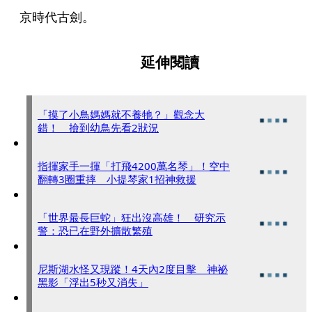
京時代古劍。
延伸閱讀
「摸了小鳥媽媽就不養牠？」觀念大
錯！ 撿到幼鳥先看2狀況
指揮家手一揮「打飛4200萬名琴」！空中
翻轉3圈重摔 小提琴家1招神救援
「世界最長巨蛇」狂出沒高雄！ 研究示
警：恐已在野外擴散繁殖
尼斯湖水怪又現蹤！4天內2度目擊 神祕
黑影「浮出5秒又消失」