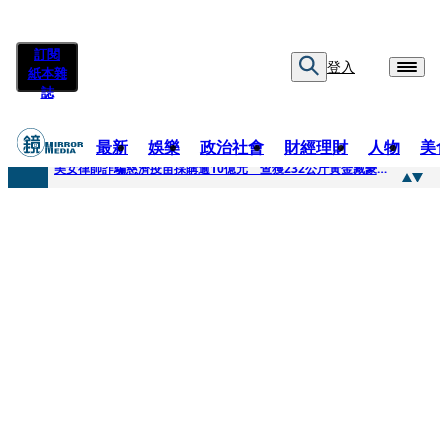
訂閱
登入
紙本雜
誌
最新
娛樂
政治社會
財經理財
人物
美
快訊
美女律師詐騙慈濟疫苗採購逾10億元 查獲232公斤黃金藏豪宅地板下
快訊
才爆「皮克敏」爭議又來！柯文哲生日照撞《VOGUE》 陳智菡遭轟侵權急改圖
快訊
SJ始源真的可以 驚喜現身早餐店認證應援 幽默提醒「記得常換照」