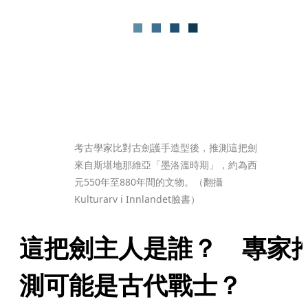
考古學家比對古劍護手造型後，推測這把劍
來自斯堪地那維亞「墨洛溫時期」，約為西
元550年至880年間的文物。（翻攝
Kulturarv i Innlandet臉書）
這把劍主人是誰？　專家
測可能是古代戰士？