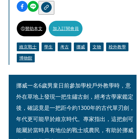
贊助本文
加入訂閱會員
維京戰士
學生
考古
挪威
文物
校外教學
博物館
挪威一名6歲男童日前參加學校戶外教學時，意
外在草地上發現一把生鏽古劍，經考古學家鑑定
後，確認竟是一把距今約1300年的古代單刃劍，
年代更可能早於維京時代。專家指出，這把劍可
能屬於當時具有地位的戰士或農民，有助於挪威