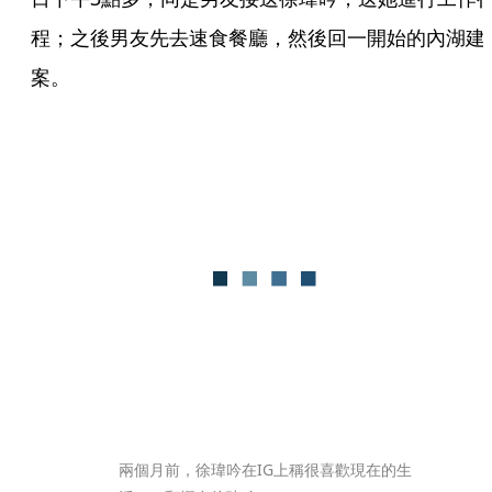
程；之後男友先去速食餐廳，然後回一開始的內湖建
案。
兩個月前，徐瑋吟在IG上稱很喜歡現在的生