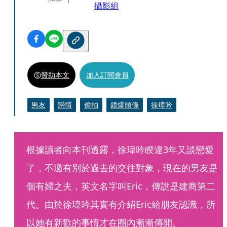
攝影組
贊助本文
加入訂閱會員
男友
戀情
偷拍
鏡爆頭條
徐瑋吟
根據讀者向本刊透露，徐瑋吟睽違3年又談戀愛
了，不過有別於過去的交往對象，現在的男友是
個有婦之夫，英文名字叫Eric，傳說是建商第二
代。由於徐瑋吟其實有介紹Eric給朋友認識，所
以她有新歡的事情才在圈內漸漸傳開。