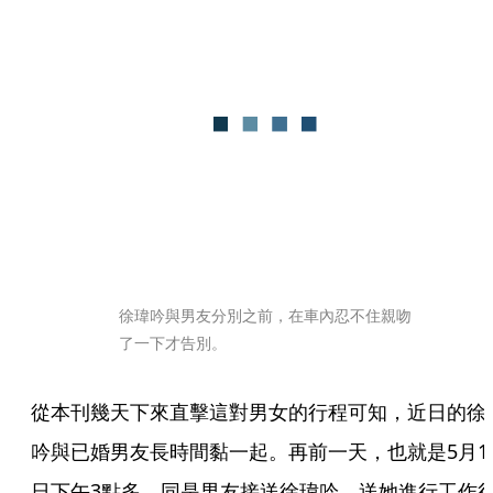
徐瑋吟與男友分別之前，在車內忍不住親吻
了一下才告別。
從本刊幾天下來直擊這對男女的行程可知，近日的徐
吟與已婚男友長時間黏一起。再前一天，也就是5月1
日下午3點多，同是男友接送徐瑋吟，送她進行工作