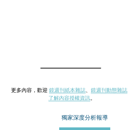
更多內容，歡迎
鏡週刊紙本雜誌
、
鏡週刊動態雜誌
了解內容授權資訊
。
獨家深度分析報導