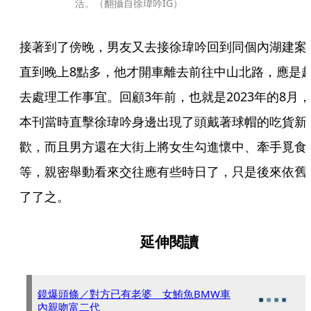
活。（翻攝自徐瑋吟IG）
接著到了傍晚，男友又去接徐瑋吟回到同個內湖建案
直到晚上8點多，他才開車離去前往中山北路，應是
去處理工作事宜。回顧3年前，也就是2023年的8月，
本刊當時直擊徐瑋吟身邊出現了頭戴著球帽的吃貨新
歡，而且男方還在大街上將女生勾進懷中、牽手覓食
等，親密舉動看來交往應有些時日了，只是後來依舊
了了之。
延伸閱讀
鏡爆頭條／對方已有老婆 女鮪魚BMW車
內親吻富二代