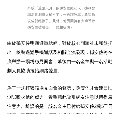
外號「重讀天月」的孫安佐經紀人，據稱曾
認為實測噴火槍不妥，一再踩煞車，希望孫
安佐就此停手。此外，他另因持有大麻導致
孫安佐被驗毒。（鏡報提供）
由於孫安佐明顯避重就輕，對於核心問題並未和盤托
出，檢警過濾手機通話及相關金流發現，孫安佐將在
底舉辦一場粉絲見面會，幕後由一名金主與一名活動
劃人員協助拉抬網路聲量。
為了一炮打響該場見面會的聲勢，孫安佐才會連日忙
測試噴火槍的威力，希望藉此吸引網友注意以博得廣
注意力。離譜的是，該名金主已付給孫安佐2萬5千元