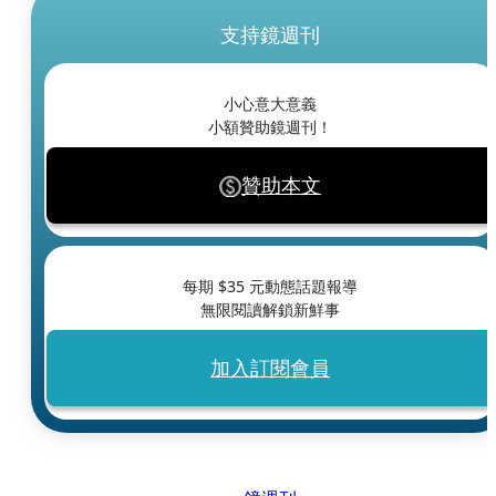
支持鏡週刊
小心意大意義
小額贊助鏡週刊！
贊助本文
每期 $
35
元動態話題報導
無限閱讀解鎖新鮮事
加入訂閱會員