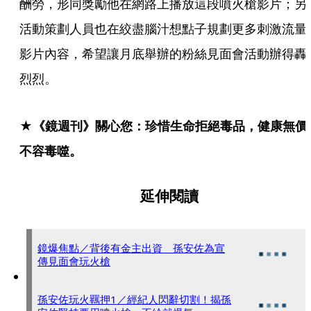
酬勞，形同獎勵他在網路上播放這段噴火槍影片；另
活動策劃人員也在絞盡腦汁想點子規劃更多刺激流量
影片內容，希望讓月底舉辦的粉絲見面會活動辦得轟
烈烈。
★《鏡週刊》關心您：珍惜生命拒絕毒品，健康無價
不容毒噬。
延伸閱讀
鏡爆焦點／背後有金主出資 孫安佐為宣
傳見面會玩火槍
孫安佐玩火羈押1／經紀人閃辭切割！揭孫