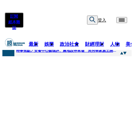
訂閱
登入
紙本雜
誌
最新
娛樂
政治社會
財經理財
人物
美
快訊
時事焦點／安養中心躲環評、農地設停車場 吳秀華家族土開爭議連環爆
快訊
凌晨曬懷念照惹哭網友 米可白感性告白：媽媽愛妳
快訊
有人利用上人信任掏空慈濟？ 張景森提2建議：這是在保護慈濟