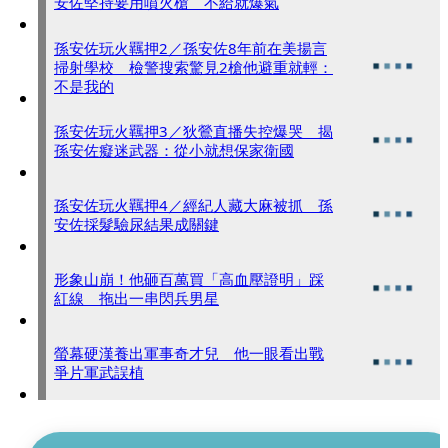
安佐堅持要用噴火槍 不給就爆氣
孫安佐玩火羈押2／孫安佐8年前在美揚言
掃射學校 檢警搜索驚見2槍他避重就輕：
不是我的
孫安佐玩火羈押3／狄鶯直播失控爆哭 揭
孫安佐癡迷武器：從小就想保家衛國
孫安佐玩火羈押4／經紀人藏大麻被抓 孫
安佐採髮驗尿結果成關鍵
形象山崩！他砸百萬買「高血壓證明」踩
紅線 拖出一串閃兵男星
螢幕硬漢養出軍事奇才兒 他一眼看出戰
爭片軍武誤植