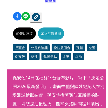
攝影組
贊助本文
加入訂閱會員
見面會
公共危險罪
粉絲見面會
孫鵬
狄鶯
孫安佐
羈押
鏡爆焦點
金主
煤油
孫安佐14日在社群平台發布影片，寫下「決定公
開2026最新發明」，畫面中他與陳姓經紀人在河
堤測試槍狀裝置，孫安佐揹著類似瓦斯桶的裝
置，填裝煤油後點火，熊熊火焰瞬間猛烈噴出，