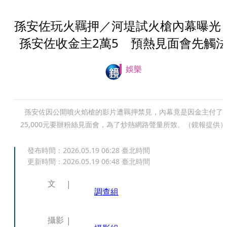
孫安佐玩火羈押／河堤試火槍內幕曝光
孫安佐收金主2萬5 預熱見面會先觸
娛樂
孫安佐因公開噴火焰槍的影片遭羈押禁見，內幕竟是因金主付了
25,000元要辦粉絲見面會，為了炒熱網路聲量所致。（鏡報提供）
發布時間：
2026.05.19 06:28
臺北時間
更新時間：
2026.05.19 06:48
臺北時間
文
調查組
攝影