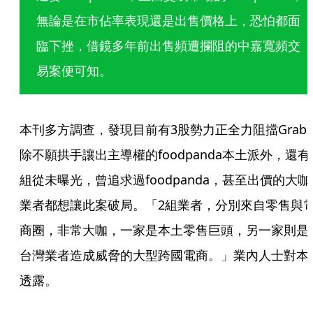
無論是在市佔率表現還是出售價格上，恐怕都面
臨下挫，借鏡多年前出售頻遭攔阻的中嘉寬頻交
易案便可知。
本刊多方調查，發現目前有3股勢力正全力阻擋Grab
除不願拱手讓出主導權的foodpanda本土派外，還有
組從未曝光，曾追求過foodpanda，甚至出價的大咖
業者都想讓此案破局。「2組業者，分別來自零售與
商圈，非常大咖，一家是本土零售巨頭，另一家則是
台灣業者造成威脅的大型跨國電商。」業內人士對本
透露。