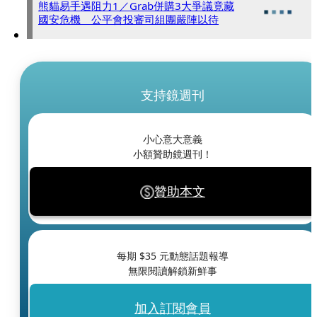
熊貓易手遇阻力1／Grab併購3大爭議竟藏
國安危機 公平會投審司組團嚴陣以待
支持鏡週刊
小心意大意義
小額贊助鏡週刊！
贊助本文
每期 $
35
元動態話題報導
無限閱讀解鎖新鮮事
加入訂閱會員