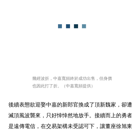
幾經波折，中嘉寬頻終於成功出售，但身價
也因此打了折。（中嘉寬頻提供）
後續表態欲迎娶中嘉的新郎官換成了頂新魏家，卻遭
滅頂風波襲來，只好悻悻然地放手。接續而上的勇者
是遠傳電信，在交易架構未受認可下，讓董座徐旭東