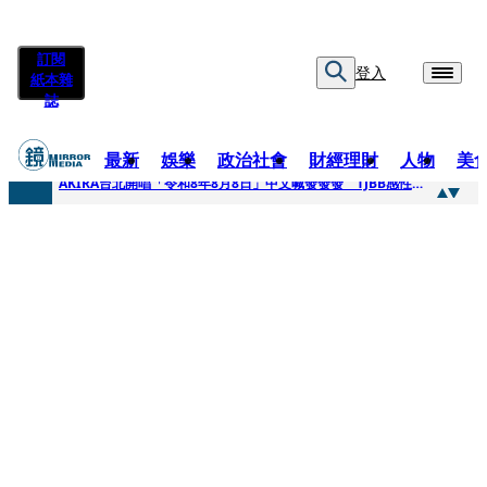
訂閱
登入
紙本雜
誌
最新
娛樂
政治社會
財經理財
人物
美
快訊
AKIRA台北開唱「令和8年8月8日」中文喊發發發 TJBB感性喊「謝謝AKIRA桑」
快訊
台灣新冠期間沒疫苗可打？ 律師列3款嗆：陳時中唯一擋的叫科興
快訊
沉寂12年…鐵肺歌后遇人生低谷 「遭親弟賞巴掌、父親出軌自己閨密」辛酸人生曝光