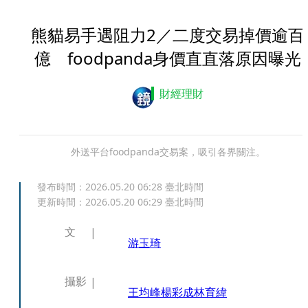
熊貓易手遇阻力2／二度交易掉價逾百
億 foodpanda身價直直落原因曝光
財經理財
外送平台foodpanda交易案，吸引各界關注。
發布時間：
2026.05.20 06:28
臺北時間
更新時間：
2026.05.20 06:29
臺北時間
文
游玉琦
攝影
王均峰
楊彩成
林育緯