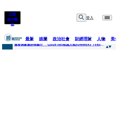
訂閱
登入
紙本雜
誌
最新
娛樂
政治社會
財經理財
人物
美
快訊
邊看偶像邊拚韓國行 《2026 SBS歌謠大戰SUMMER》TVBS直播祭追星福利
快訊
代誌大條火急跳船？ 宏碁派任李文詳接掌兆基屋管2天就喊撤出！
快訊
一句「請回去坐好」 特教生持斷掃把戳女代課老師眼睛大失血近失明