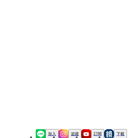
加入
追蹤
訂閱
下載