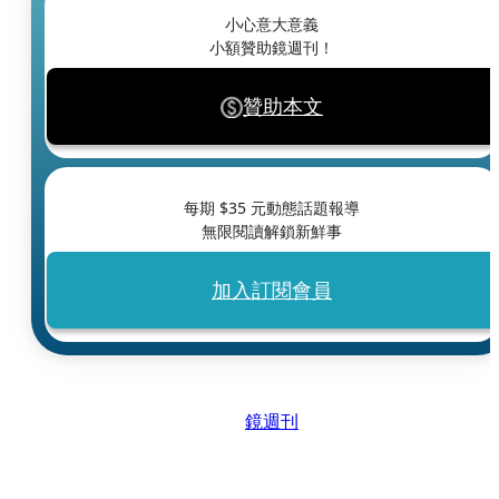
小心意大意義
小額贊助鏡週刊！
贊助本文
每期 $
35
元動態話題報導
無限閱讀解鎖新鮮事
加入訂閱會員
鏡週刊