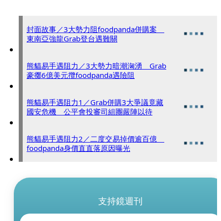
封面故事／3大勢力阻foodpanda併購案
東南亞強龍Grab登台遇難關
熊貓易手遇阻力／3大勢力暗潮洶湧 Grab
豪擲6億美元攬foodpanda遇險阻
熊貓易手遇阻力1／Grab併購3大爭議竟藏
國安危機 公平會投審司組團嚴陣以待
熊貓易手遇阻力2／二度交易掉價逾百億
foodpanda身價直直落原因曝光
支持鏡週刊