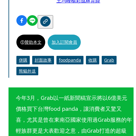
王均峰
楊彩成
林育緯
贊助本文
加入訂閱會員
併購
封面故事
foodpanda
收購
Grab
熊貓外送
今年3月，Grab以一紙新聞稿宣示將以6億美元
價格買下台灣food panda，讓消費者又驚又
喜，尤其是曾在東南亞國家使用過Grab服務的年
輕族群更是大表歡迎之意，由Grab打造的超級