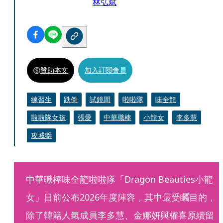
林弘斌
贊助本文
加入訂閱會員
練習生
跌倒
試鏡間
啦啦隊
味全龍
啦啦隊女孩
張愛
中華職棒
小龍女
李多慧
攻城獅
中華職棒味全龍啦啦隊「Dragon Beauties小龍
女」日前公布2026年度陣容，其中最受矚目的，
除了韓籍人氣成員李多慧、金娜妍與權喜原續留