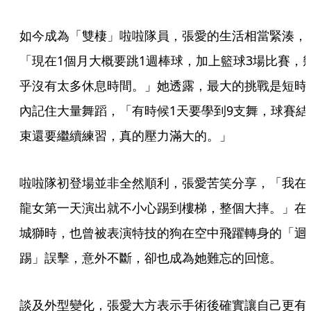
如今成為「雙棲」啦啦隊員，張愛的生活相當緊湊，
「現在1個月大概要跳1週棒球，加上籃球3場比賽，
乎沒有太多休息時間。」她透露，最大的挑戰是短時
內記住大量舞蹈，「有時候1天要學到9支舞，球賽結
束還要繼續練習，真的壓力滿大的。」
啦啦隊初登場並非全然順利，張愛苦笑分享，「我在
龍女第一天演出就不小心踢到樓梯，整個大摔。」在
城獅時，也曾被表演特技的狗在空中飛躍轉身的「迴
踢」誤擊，意外不斷，卻也成為她難忘的回憶。
談及外型變化，張愛大方表示手術後確實讓自己更有