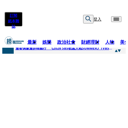
訂閱
登入
紙本雜
誌
最新
娛樂
政治社會
財經理財
人物
美
快訊
邊看偶像邊拚韓國行 《2026 SBS歌謠大戰SUMMER》TVBS直播祭追星福利
快訊
代誌大條火急跳船？ 宏碁派任李文詳接掌兆基屋管2天就喊撤出！
快訊
一句「請回去坐好」 特教生持斷掃把戳女代課老師眼睛大失血近失明