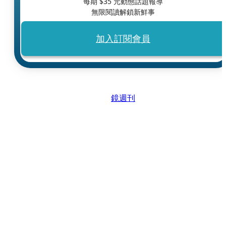
每期 $
35
元動態話題報導
無限閱讀解鎖新鮮事
加入訂閱會員
鏡週刊