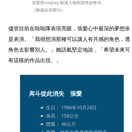
張愛曾cosplay 動漫人物相當惟妙惟肖。
（翻攝自張愛IG）
儘管目前在啦啦隊表現亮眼，張愛心中最深的夢想依
是表演。「我很想演那種可以讓人有共感的角色，透
角色去影響別人。」她語氣堅定地說，「希望未來可
有這樣的作品出現。」
戽斗從此消失　張愛
生日： 1996年10月24日
身高： 158公分
體重： 46公斤