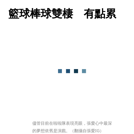
籃球棒球雙棲　有點累
儘管目前在啦啦隊表現亮眼，張愛心中最深
的夢想依舊是演戲。（翻攝自張愛IG）