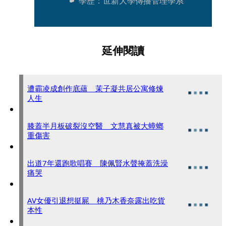
學歷：世新大學傳播管理學系
延伸閱讀
遭霸凌成創作底蘊 茉子凝共居公寓修煉
人生
膝蓋半月板破裂沒空醫 文慧真被大蟑螂
重傷害
出道7年還跑歌唱賽 陳佩賢水聲掩蓋洗澡
痛哭
AV女優引退想挺屍 桃乃木香奈露出吃貨
本性