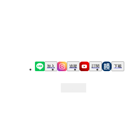
加入
追蹤
訂閱
下載
最新文章