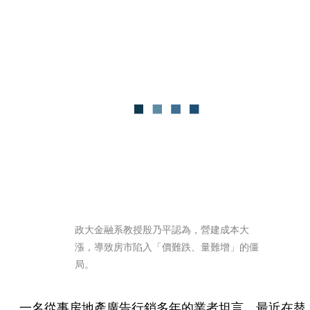
政大金融系教授殷乃平認為，營建成本大
漲，導致房市陷入「價難跌、量難增」的僵
局。
一名從事房地產廣告行銷多年的業者坦言，最近在替