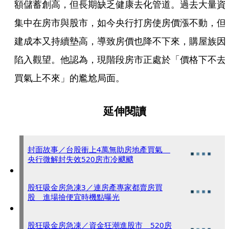
額儲蓄創高，但長期缺乏健康去化管道。過去大量資
集中在房市與股市，如今央行打房使房價漲不動，但
建成本又持續墊高，導致房價也降不下來，購屋族因
陷入觀望。他認為，現階段房市正處於「價格下不去
買氣上不來」的尷尬局面。
延伸閱讀
封面故事／台股衝上4萬無助房地產買氣
央行微解封失效520房市冷颼颼
股狂吸金房急凍3／連房產專家都賣房買
股 進場撿便宜時機點曝光
股狂吸金房急凍／資金狂潮進股市 520房