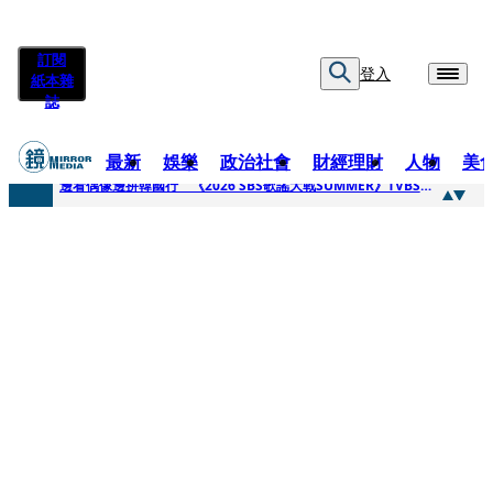
訂閱
登入
紙本雜
誌
最新
娛樂
政治社會
財經理財
人物
美
快訊
邊看偶像邊拚韓國行 《2026 SBS歌謠大戰SUMMER》TVBS直播祭追星福利
快訊
代誌大條火急跳船？ 宏碁派任李文詳接掌兆基屋管2天就喊撤出！
快訊
一句「請回去坐好」 特教生持斷掃把戳女代課老師眼睛大失血近失明