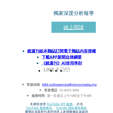
獨家深度分析報導
線上閱讀
鏡週刊紙本雜誌
訂閱電子雜誌
內容授權
下載APP
新聞自律綱要
《鏡週刊》AI使用準則
客服信箱
MM-onlineservice@mirrormedia.mg
客服電話
02-6633-3966
服務時間
週一至週五上午10時至下午6時
本網頁使用
YouTube API 服務
， 詳見
YouTube 服務條款
、
Google 隱私權與條款
瀏覽此頁面即代表您同意上述授權條款及細則