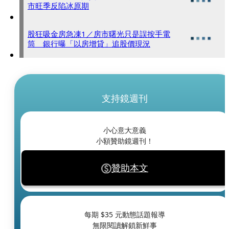
市旺季反陷冰原期
股狂吸金房急凍1／房市曙光只是誤按手電
筒 銀行曝「以房增貸」追股價現況
支持鏡週刊
小心意大意義
小額贊助鏡週刊！
贊助本文
每期 $
35
元動態話題報導
無限閱讀解鎖新鮮事