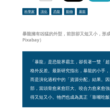
科學家
演化
恐龍
動物
暴龍
暴龍擁有凶猛的外型，前肢卻又短又小，形
Pixabay）
「暴龍」是恐龍界霸主，卻長著一雙「超
格外反差。最新研究指出，暴龍的小手，
而是演化過程中的「資源分配」結果。因
部，當頭骨愈來愈巨大、咬合力愈來愈強
得又短又小。牠們也成為真正「靠嘴吃飯