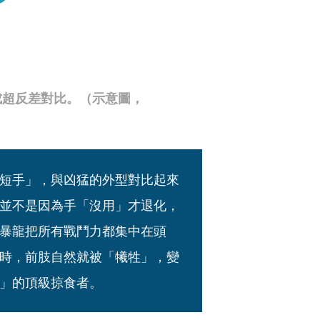
成超反差對比。（示意圖，
短手」，與凶猛的外型對比起來
並不是因為手「沒用」才退化，
暴龍把所有戰鬥力都集中在頭
時，前肢自然就被「犧牲」，變
」的頂級掠食者。