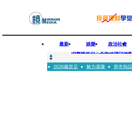
最新
娛樂
政治社會
快訊
演藝圈首例！女星授權AI短
2026瘋世足
快訊
魅力基隆
房市熱
全球提升電氣化 台達電鄭
快訊
《魷魚遊戲》美版傳喊卡 