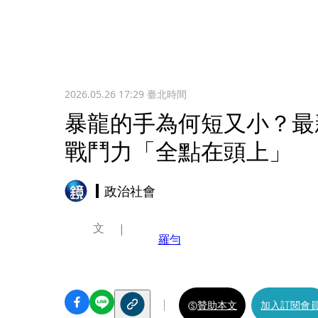
2026.05.26 17:29
臺北時間
暴龍的手為何短又小？最
戰鬥力「全點在頭上」
政治社會
文
羅勻
贊助本文
加入訂閱會