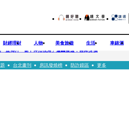
財經理財
人物
美食旅遊
生活
車錶酒
劇 宣傳片「裙下仰拍視角」遭轟擦邊：自降身價
話題
台北畫刊
房訊發燒榜
防詐鏡區
更多
平看好微電網推一站式方案
現象級神劇難續宇宙