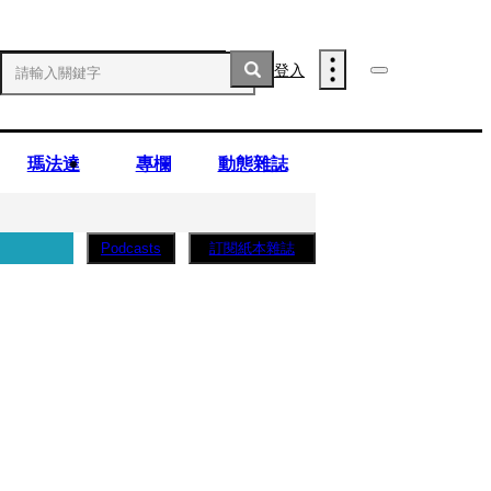
登入
瑪法達
專欄
動態雜誌
訂閱紙本雜誌
Podcasts