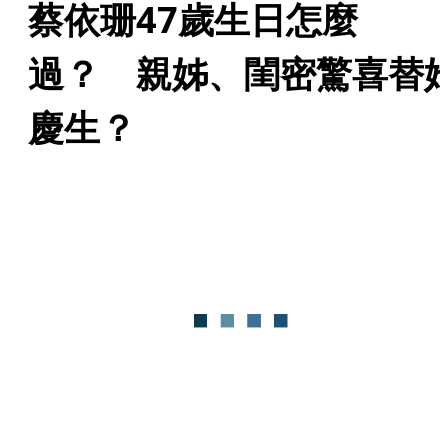
蔡依珊47歲生日怎麼
過？　親姊、閨密驚喜替
慶生？