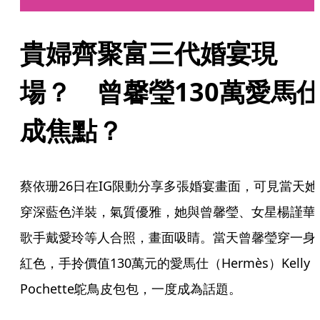
貴婦齊聚富三代婚宴現
場？　曾馨瑩130萬愛馬
成焦點？
蔡依珊26日在IG限動分享多張婚宴畫面，可見當天她
穿深藍色洋裝，氣質優雅，她與曾馨瑩、女星楊謹華
歌手戴愛玲等人合照，畫面吸睛。當天曾馨瑩穿一身
紅色，手拎價值130萬元的愛馬仕（Hermès）Kelly 
Pochette鴕鳥皮包包，一度成為話題。