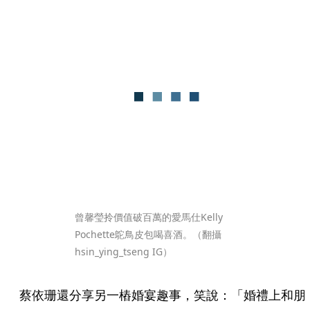
曾馨瑩拎價值破百萬的愛馬仕Kelly 
Pochette鴕鳥皮包喝喜酒。（翻攝
hsin_ying_tseng IG）
蔡依珊還分享另一樁婚宴趣事，笑說：「婚禮上和朋