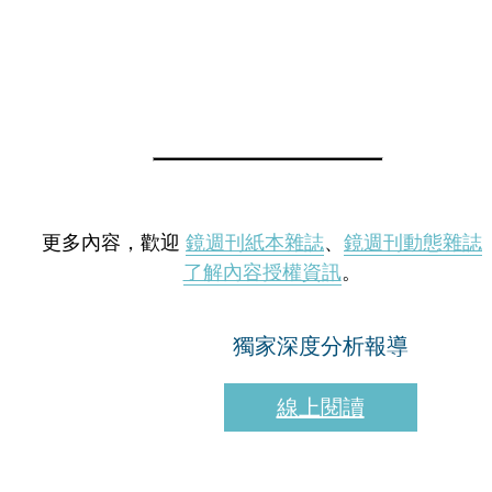
更多內容，歡迎
鏡週刊紙本雜誌
、
鏡週刊動態雜誌
了解內容授權資訊
。
獨家深度分析報導
線上閱讀