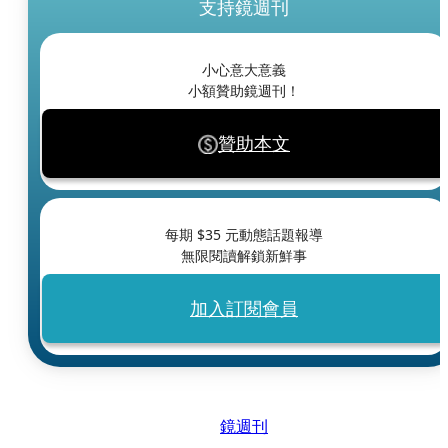
支持鏡週刊
小心意大意義
小額贊助鏡週刊！
贊助本文
每期 $
35
元動態話題報導
無限閱讀解鎖新鮮事
加入訂閱會員
鏡週刊