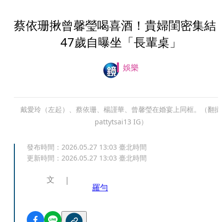
蔡依珊揪曾馨瑩喝喜酒！貴婦閨密集
47歲自曝坐「長輩桌」
娛樂
戴愛玲（左起）、蔡依珊、楊謹華、曾馨瑩在婚宴上同框。（翻攝
pattytsai13 IG）
發布時間：
2026.05.27 13:03
臺北時間
更新時間：
2026.05.27 13:03
臺北時間
文
羅勻