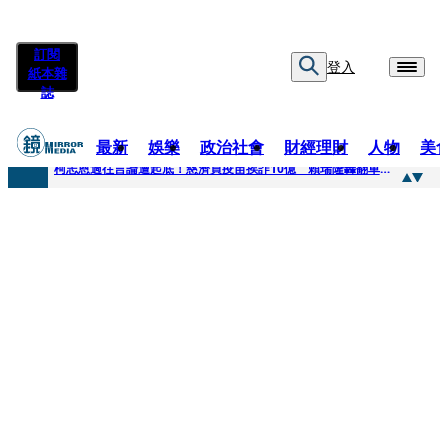
訂閱
登入
紙本雜
誌
最新
娛樂
政治社會
財經理財
人物
美
快訊
柯志恩過往言論遭起底！慈濟買疫苗挨詐10億 賴瑞隆轟翻車：應為當年錯誤道歉
快訊
善款不是私房錢！慈濟採購疫苗被騙10億沒報案遭炎上 基金會緊急說明
快訊
王凱靈堂遺照曝！選用3年前「白衣燦笑照」背後故事洋蔥超大顆... 70歲媽媽打破禁忌送愛子