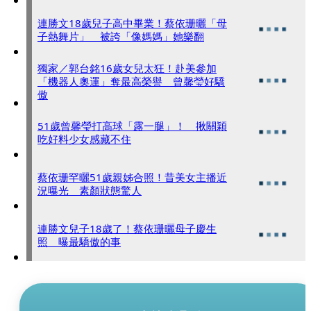
連勝文18歲兒子高中畢業！蔡依珊曬「母
子熱舞片」 被誇「像媽媽」她樂翻
獨家／郭台銘16歲女兒太狂！赴美參加
「機器人奧運」奪最高榮譽 曾馨瑩好驕
傲
51歲曾馨瑩打高球「露一腿」！ 揪關穎
吃好料少女感藏不住
蔡依珊罕曬51歲親姊合照！昔美女主播近
況曝光 素顏狀態驚人
連勝文兒子18歲了！蔡依珊曬母子慶生
照 曝最驕傲的事