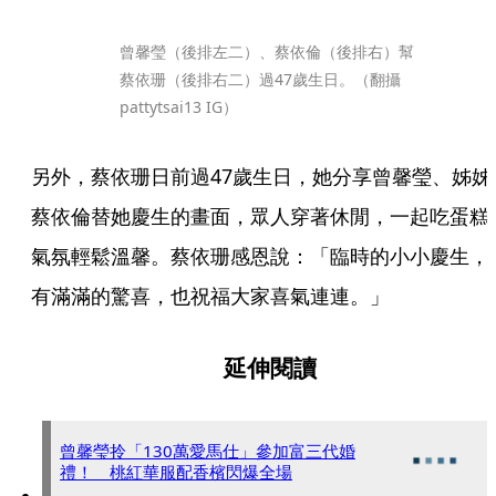
曾馨瑩（後排左二）、蔡依倫（後排右）幫
蔡依珊（後排右二）過47歲生日。（翻攝
pattytsai13 IG）
另外，蔡依珊日前過47歲生日，她分享曾馨瑩、姊姊
蔡依倫替她慶生的畫面，眾人穿著休閒，一起吃蛋糕
氣氛輕鬆溫馨。蔡依珊感恩說：「臨時的小小慶生，
有滿滿的驚喜，也祝福大家喜氣連連。」
延伸閱讀
曾馨瑩拎「130萬愛馬仕」參加富三代婚
禮！ 桃紅華服配香檳閃爆全場