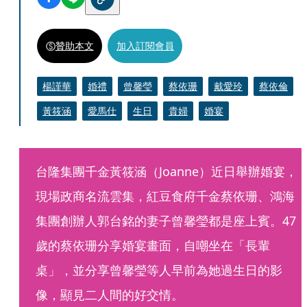
贊助本文
加入訂閱會員
楊謹華
婚禮
曾馨瑩
蔡依珊
戴愛玲
蔡依倫
黃筱涵
愛馬仕
生日
貴婦
婚宴
台隆集團千金黃筱涵（Joanne）近日舉辦婚宴，
現場政商名流雲集，紅豆食府千金蔡依珊、鴻海
集團創辦人郭台銘的妻子曾馨瑩都是座上賓。47
歲的蔡依珊分享婚宴畫面，自嘲坐在「長輩
桌」，並分享曾馨瑩等人早前為她過生日的影
像，顯見二人間的好交情。