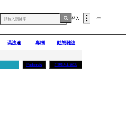
登入
瑪法達
專欄
動態雜誌
訂閱紙本雜誌
Podcasts