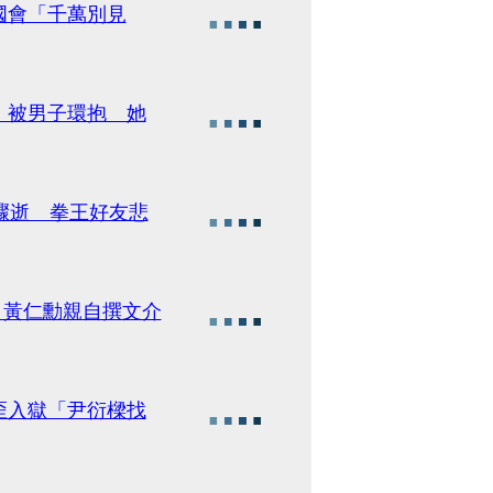
國會「千萬別見
」被男子環抱 她
驟逝 拳王好友悲
物 黃仁勳親自撰文介
歪入獄「尹衍樑找