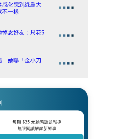
從感化院到綠島大
家不一樣
偉悼念好友：只花5
義 她曝「金小刀
刊
每期 $
35
元動態話題報導
無限閱讀解鎖新鮮事