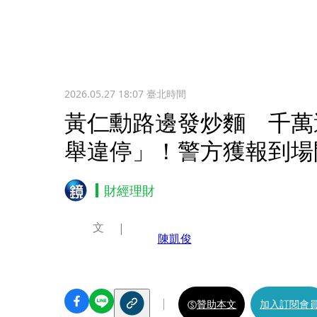
2026.05.27 18:07
臺北時間
黃仁勳路邊發炒麵 千萬
舉違停」！警方獲報到場
財經理財
文
陳凱俊
贊助本文
加入訂閱會