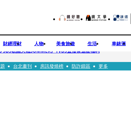
財經理財
人物
美食旅遊
生活
車錶酒
 SBS歌謠大戰SUMMER》TVBS直播祭追星福利
話題
台北畫刊
房訊發燒榜
防詐鏡區
更多
任李文詳接掌兆基屋管2天就喊撤出！
持斷掃把戳女代課老師眼睛大失血近失明