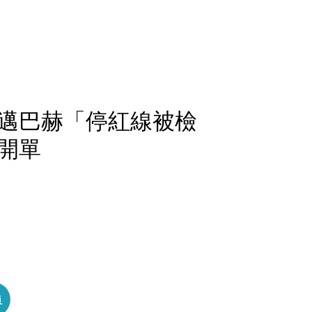
邁巴赫「停紅線被檢
開單
員