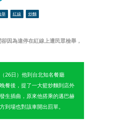
檢舉
紅線
炒麵
間卻因為違停在紅線上遭民眾檢舉，
（26日）他到台北知名餐廳
晚餐後，提了一大籃炒麵到店外
發生插曲，原來他搭乘的邁巴赫
方到場也對該車開出罰單。