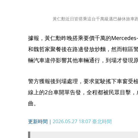
黃仁勳近日皆搭乘這台千萬級邁巴赫休旅車
據報，黃仁勳昨晚搭乘要價千萬的Mercedes-Ma
和魏哲家聚餐後在路邊發放炒麵，然而轄區警
輛汽車違停影響其他車輛通行，到場才發現
警方獲報後到場處理，要求駕駛搖下車窗受
線上的2台車開單告發，全程都被民眾目擊，
曲。
更新時間｜
2026.05.27 18:07
臺北時間