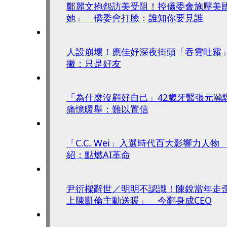
鄭麗文抱怨訪美受阻！控僑委會施壓美
她」 僑委會打臉：誰知你要見誰
人設崩壞！應佳妤深夜街頭「吞雲吐霧
撇：只是好友
「為什麼沒顧好自己」42歲牙醫張元瀚
痛憶暖舉：難以置信
「C.C. Wei」入選時代百大影響力人
紹：點燃AI革命
尹衍樑辭世／明明不認識！陳銳當年走
上陳凱倫主動送暖」 今翻身成CEO