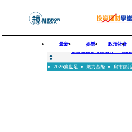
最新
娛樂
政治社會
快訊
邊看偶像邊拚韓國行 《2026
2026瘋世足
快訊
魅力基隆
房市熱
代誌大條火急跳船？ 宏碁派
快訊
一句「請回去坐好」 特教生