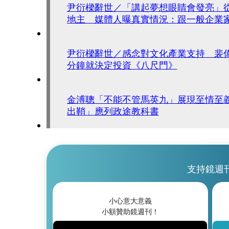
尹衍樑辭世／「講起夢想眼睛會發亮」
地主 媒體人曝真實情況：跟一般企業
尹衍樑辭世／感念對文化產業支持 裴
分鐘就決定投資《八尺門》
金溥聰「不能不管馬英九」展現至情至
出鞘」應列政途教科書
支持鏡週
小心意大意義
小額贊助鏡週刊！