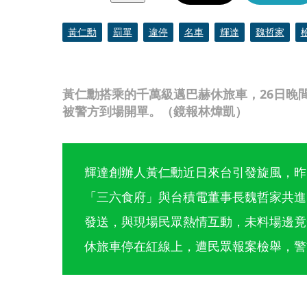
黃仁勳
罰單
違停
名車
輝達
魏哲家
黃仁勳搭乘的千萬級邁巴赫休旅車，26日晚
被警方到場開單。（鏡報林煒凱）
輝達創辦人黃仁勳近日來台引發旋風，昨
「三六食府」與台積電董事長魏哲家共進
發送，與現場民眾熱情互動，未料場邊竟
休旅車停在紅線上，遭民眾報案檢舉，警