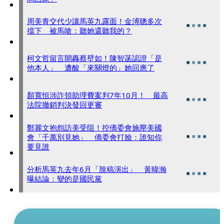
周美青交代少讓馬英九露面！金溥聰多次
擋下 被馬嗆：聽她還聽我的？
柯文哲留言開轟蔡壁如！陳智菡認證「是
他本人」 遭酸「來關燈的」她回應了
顏寬恒涉詐領助理費案判7年10月！ 最高
法院撤銷判決發回更審
鄭麗文抱怨訪美受阻！控僑委會施壓美國
會「千萬別見她」 僑委會打臉：誰知你
要見誰
分析馬英九去年6月「脫稿演出」 黃暐瀚
曝結論：變的是國民黨