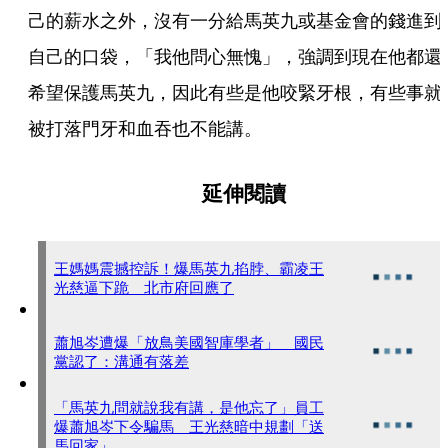
己的薪水之外，沒有一分給馬英九或基金會的錢進到
自己的口袋，「我他問心無愧」，強調到現在他都還
希望保護馬英九，因此有些是他咬緊牙根，有些事就
被打落門牙和血吞也不能講。
延伸閱讀
王媽媽震撼控訴！爆馬英九掐脖、霸凌王
光慈逼下跪 北市府回應了
蕭旭岑遭爆「放鳥美國智庫學者」 國民
黨認了：溝通有落差
「馬英九問就說我有講，是他忘了」員工
爆蕭旭岑下令騙馬 王光慈暗中規劃「送
馬回家」