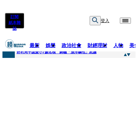
訂閱
登入
紙本雜
誌
最新
娛樂
政治社會
財經理財
人物
美
快訊
野村周平認愛小7歲名模 網曬「漂浮鵰包」惹議
快訊
8年磨一劍 陳法拉自編自導《Bloodline》進軍多倫多 柯林法洛姊弟相挺
快訊
笑著笑著就哭了 被遺忘的日本喜劇天才川島雄三 4K修復重返大銀幕