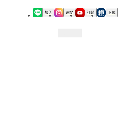
加入
追蹤
訂閱
下載
最新文章