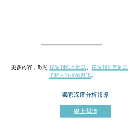
更多內容，歡迎
鏡週刊紙本雜誌
、
鏡週刊動態雜誌
了解內容授權資訊
。
獨家深度分析報導
線上閱讀