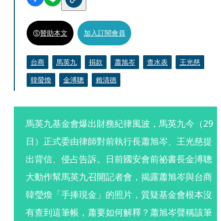
贊助本文
加入訂閱會員
台商
馬英九
捐款
蕭旭岑
查水表
王光慈
韓螢煥
金溥聰
賴清德
馬英九基金會爆出財務紀律風波，馬英九今（29
日）正式委由律師對前執行長蕭旭岑、王光慈提
出背信、侵占告訴。日前國安會前祕書長金溥聰
大動作幫馬英九召開記者會，揭露蕭旭岑與台商
韓瑩煥「手捧現金」的照片，質疑基金會根本沒
有查到這筆帳，蕭要如何解釋？蕭旭岑聲稱該筆