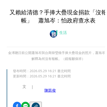
又賴給清德？手捧大疊現金捐款「沒報
帳」 蕭旭岑：怕政府查水表
生活
金溥聰日前公開蕭旭岑與台商韓瑩煥手捧大疊現金的照片，蕭旭岑
解釋為何沒有報帳。（鏡報鄒保祥）
發布時間：
2026.05.29 16:21
臺北時間
更新時間：
2026.05.29 16:21
臺北時間
文
陳凱俊