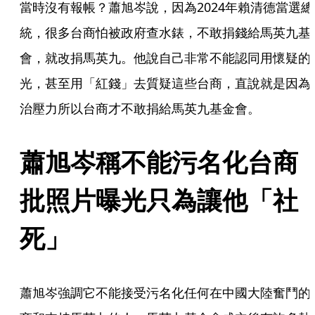
當時沒有報帳？蕭旭岑說，因為2024年賴清德當選總
統，很多台商怕被政府查水錶，不敢捐錢給馬英九基
會，就改捐馬英九。他說自己非常不能認同用懷疑的
光，甚至用「紅錢」去質疑這些台商，直說就是因為
治壓力所以台商才不敢捐給馬英九基金會。
蕭旭岑稱不能污名化台商
批照片曝光只為讓他「社
死」
蕭旭岑強調它不能接受污名化任何在中國大陸奮鬥的