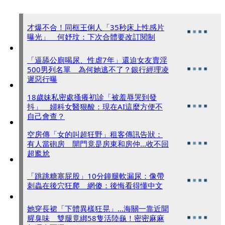
才爆不合！同框王俐人「35秒床上性感片
曝光」 何妤玟：下次合體要改訂閱制
「逼舔公廁喝尿、性虐7年」還迫女友賣淫
500男列名單 為何她逃不了？銀行經理凌
遲惡行曝
18歲妹私密處搔癢初診「被羞辱哭到發
抖」 婦科女醫狠酸：現在AI這麼方便不
自己會查？
空房傳「女的叫超狂野」租客傳訊告狀：
有人當砲房 開門竟是房東和房仲...收不回
超尷尬
「跳跳糖塞屁股」10分鐘腿軟漏尿：像帶
刺蟲在後穴狂爬 網傻：後悔看得懂中文
她穿長裙「下體異樣狂晃」...海關一靠近聞
腥臭味 雙腿竟綁58隻活陸龜！密密麻麻