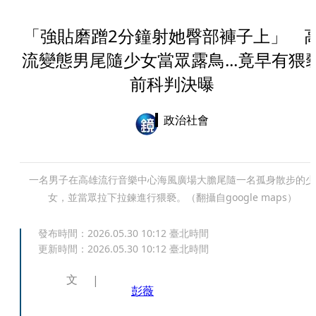
「強貼磨蹭2分鐘射她臀部褲子上」 
流變態男尾隨少女當眾露鳥...竟早有猥
前科判決曝
政治社會
一名男子在高雄流行音樂中心海風廣場大膽尾隨一名孤身散步的少
女，並當眾拉下拉鍊進行猥褻。（翻攝自google maps）
發布時間：
2026.05.30 10:12
臺北時間
更新時間：
2026.05.30 10:12
臺北時間
文
彭薇