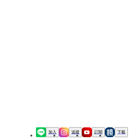
加入
追蹤
訂閱
下載