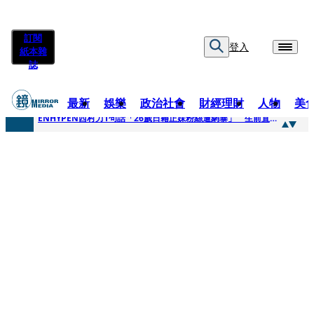
訂閱
登入
紙本雜
誌
最新
娛樂
政治社會
財經理財
人物
美
快訊
ENHYPEN西村力1句話「26歲日籍正妹粉絲遭網暴」 生前直播震撼畫面全網瘋傳！警方證實死訊
快訊
捨量保價奏效！華邦電DRAM價翻倍 五成產能已綁長約
快訊
台糖遭羅織入罪 黃智賢批掩護中聯政客、政黨「台灣之恥」