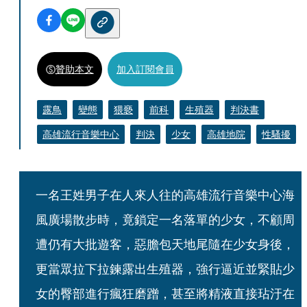
贊助本文
加入訂閱會員
露鳥
變態
猥褻
前科
生殖器
判決書
高雄流行音樂中心
判決
少女
高雄地院
性騷擾
一名王姓男子在人來人往的高雄流行音樂中心海
風廣場散步時，竟鎖定一名落單的少女，不顧周
遭仍有大批遊客，惡膽包天地尾隨在少女身後，
更當眾拉下拉鍊露出生殖器，強行逼近並緊貼少
女的臀部進行瘋狂磨蹭，甚至將精液直接玷汙在