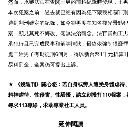
然而，承審法官在查閱王男的前科紀錄時發現，王男
本次犯案之前，過去就已經有因為犯下猥褻相關罪刑
遭到判刑確定的紀錄，如今卻再度在知名觀光景點犯
案，顯見其死不悔改、毫無法治觀念。法官審酌王男
承犯行且已完成民事和解等情狀，最終依強制猥褻罪
處王姓男子有期徒刑6個月，得以新台幣1千元折算1
易科罰金，全案仍可提出上訴。
★ 《鏡週刊》關心您：若自身或旁人遭受身體虐待、
精神虐待、性侵害、性騷擾，請立刻撥打110報案，
尋求113專線，求助專業社工人員。
延伸閱讀