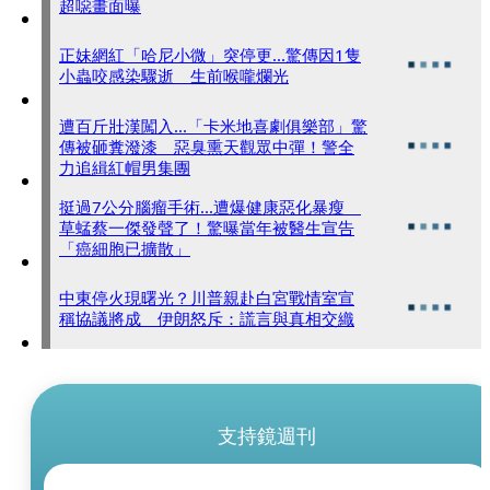
超噁畫面曝
正妹網紅「哈尼小微」突停更...驚傳因1隻
小蟲咬感染驟逝 生前喉嚨爛光
遭百斤壯漢闖入...「卡米地喜劇俱樂部」驚
傳被砸糞潑漆 惡臭熏天觀眾中彈！警全
力追緝紅帽男集團
挺過7公分腦瘤手術...遭爆健康惡化暴瘦
草蜢蔡一傑發聲了！驚曝當年被醫生宣告
「癌細胞已擴散」
中東停火現曙光？川普親赴白宮戰情室宣
稱協議將成 伊朗怒斥：謊言與真相交織
支持鏡週刊