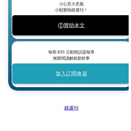
小心意大意義
小額贊助鏡週刊！
贊助本文
每期 $
35
元動態話題報導
無限閱讀解鎖新鮮事
加入訂閱會員
鏡週刊