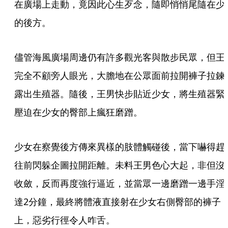
在廣場上走動，竟因此心生歹念，隨即悄悄尾隨在少
的後方。
儘管海風廣場周邊仍有許多觀光客與散步民眾，但王
完全不顧旁人眼光，大膽地在公眾面前拉開褲子拉鍊
露出生殖器。隨後，王男快步貼近少女，將生殖器緊
壓迫在少女的臀部上瘋狂磨蹭。
少女在察覺後方傳來異樣的肢體觸碰後，當下嚇得趕
往前閃躲企圖拉開距離。未料王男色心大起，非但沒
收斂，反而再度強行逼近，並當眾一邊磨蹭一邊手淫
達2分鐘，最終將體液直接射在少女右側臀部的褲子
上，惡劣行徑令人咋舌。