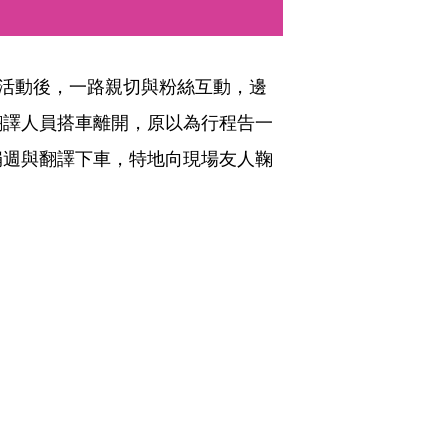
區活動後，一路親切與粉絲互動，邊
翻譯人員搭車離開，原以為行程告一
娟週與翻譯下車，特地向現場友人鞠
。