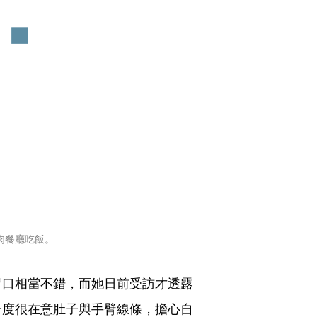
肉餐廳吃飯。
胃口相當不錯，而她日前受訪才透露
一度很在意肚子與手臂線條，擔心自