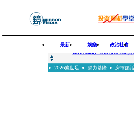
最新
娛樂
政治社會
快訊
錢鏡你家2／台股急跌他逆勢
2026瘋世足
快訊
魅力基隆
房市熱
八月寵物月 寵物食品大廠
快訊
97萬粉絲料理網紅驚傳病逝