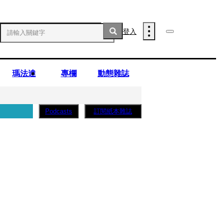
登入
瑪法達
專欄
動態雜誌
訂閱紙本雜誌
Podcasts