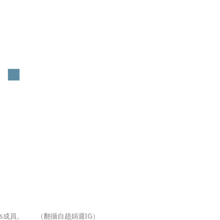
趙娟週目前是中華職棒統一獅啦啦隊Uni-Girls成員。	（翻攝自趙娟週IG）