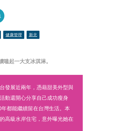
員
健康管理
新北
又繼續嗑起一大支冰淇淋。
台發展近兩年，憑藉甜美外型與
活動還開心分享自己成功瘦身
20年都能繼續留在台灣生活。本
的高級水岸住宅，意外曝光她在