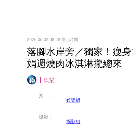
2026.06.02 08:28
臺北時間
落腳水岸旁／獨家！瘦身
娟週燒肉冰淇淋攏總來
娛樂
文
娛樂組
攝影
攝影組