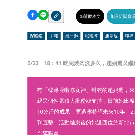
贊助本文
加入訂閱會
探照鏡
中職
統一獅
啦啦隊
趙娟週
職棒
5/23 18：41 吃完燒肉沒多久，趙娟週
有「韓籍啦啦隊女神」封號的趙娟週，來
親民個性累積大批粉絲支持，日前她出席
10公斤的成果，更透露希望未來10年、
刊直擊，活動結束後的她返回位於新北市
台落腳處。