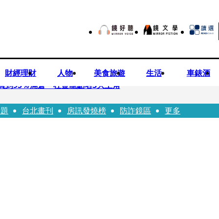
財經理財
人物
美食旅遊
生活
車錶酒
買到95％滿倉 杜金龍點名3大主角
話題
台北畫刊
房訊發燒榜
防詐鏡區
更多
偕獸醫師提醒飼主四大照護誤區
！ 團隊發文證實：肥大叔8/5離開了