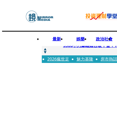
最新
娛樂
政治社會
快訊
5566小刀爆離婚台玻千金
2026瘋世足
快訊
魅力基隆
房市熱
徐莉玲喪子劇變／徐莉玲「
快訊
醫美偷拍案無影像網紅律師仍