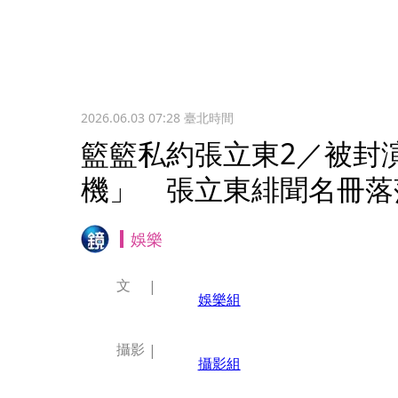
2026.06.03 07:28
臺北時間
籃籃私約張立東2／被封
機」 張立東緋聞名冊落
娛樂
文
娛樂組
攝影
攝影組