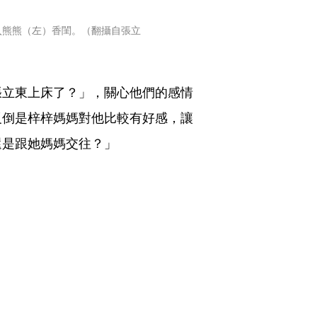
入熊熊（左）香閨。（翻攝自張立
張立東上床了？」，關心他們的感情
反倒是梓梓媽媽對他比較有好感，讓
還是跟她媽媽交往？」