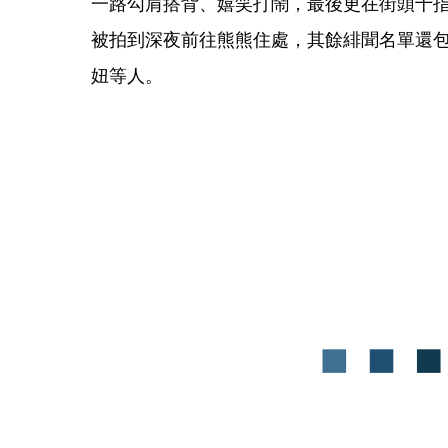
一路勾肩搭背、嬉笑打鬧，最後更在街頭十
被拍到深夜前往熊熊住處，其餘緋聞名單還包括
妞等人。