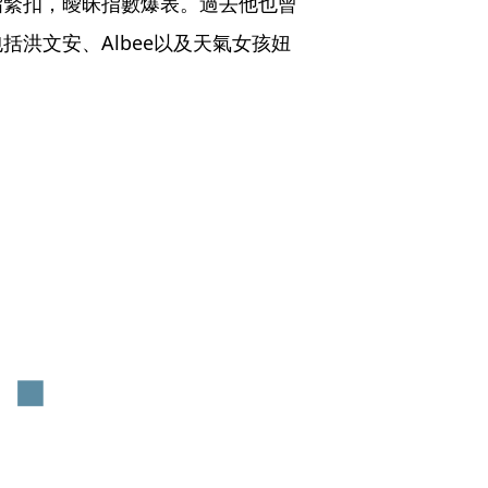
指緊扣，曖昧指數爆表。過去他也曾
洪文安、Albee以及天氣女孩妞