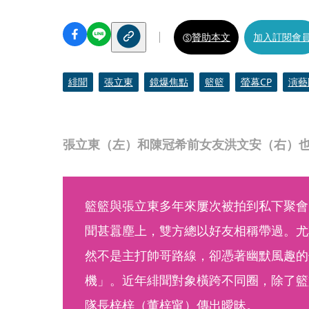
贊助本文
加入訂閱會
緋聞
張立東
鏡爆焦點
籃籃
螢幕CP
演藝
張立東（左）和陳冠希前女友洪文安（右）
籃籃與張立東多年來屢次被拍到私下聚會
聞甚囂塵上，雙方總以好友相稱帶過。尤
然不是主打帥哥路線，卻憑著幽默風趣的
機」。近年緋聞對象橫跨不同圈，除了籃籃之外
隊長梓梓（董梓甯）傳出曖昧。