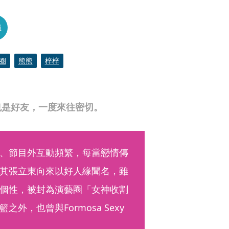
員
圈
熊熊
梓梓
也是好友，一度來往密切。
、節目外互動頻繁，每當戀情傳
其張立東向來以好人緣聞名，雖
個性，被封為演藝圈「女神收割
，也曾與Formosa Sexy