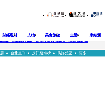
財經理財
人物
美食旅遊
生活
車錶酒
！14年豪門婚碎原因曝 岳母徐莉玲風暴意外揭家族祕辛
話題
台北畫刊
房訊發燒榜
防詐鏡區
更多
巨大哀傷足不出戶」 解密長子身世
喊提告 學者：須具備侵權要件