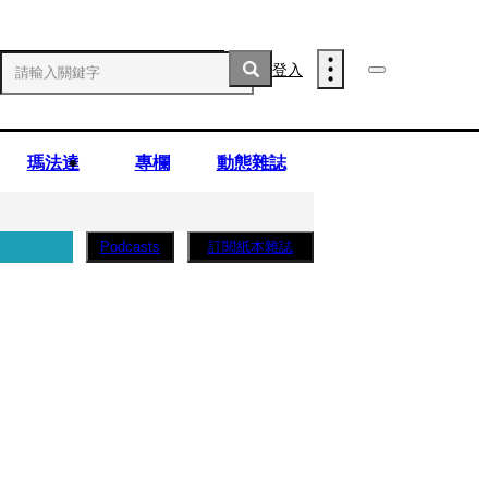
登入
瑪法達
專欄
動態雜誌
訂閱紙本雜誌
Podcasts