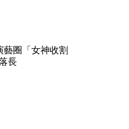
演藝圈「女神收割
落長