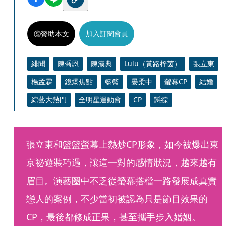
贊助本文
加入訂閱會員
緋聞
陳喬恩
陳漢典
Lulu（黃路梓茵）
張立東
楊孟霖
鏡爆焦點
籃籃
晏柔中
螢幕CP
結婚
綜藝大熱門
全明星運動會
CP
戀綜
張立東和籃籃螢幕上熱炒CP形象，如今被爆出東
京祕遊裝巧遇，讓這一對的感情狀況，越來越有
眉目。演藝圈中不乏從螢幕搭檔一路發展成真實
戀人的案例，不少當初被認為只是節目效果的
CP，最後都修成正果，甚至攜手步入婚姻。