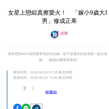
女星上戀綜真擦愛火！ 「嫁小9歲大
男」修成正果
娛樂
陳喬恩與Alan因戀愛實境節目結緣，從不被看好的姐弟戀一路走進
姻。（翻攝自陳喬恩微博）
發布時間：
2026.06.03 07:28
臺北時間
更新時間：
2026.06.03 10:00
臺北時間
文
娛樂組