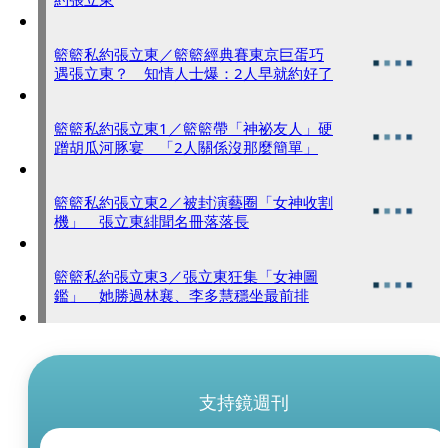
籃籃私約張立東／籃籃經典賽東京巨蛋巧
遇張立東？ 知情人士爆：2人早就約好了
籃籃私約張立東1／籃籃帶「神祕友人」硬
蹭胡瓜河豚宴 「2人關係沒那麼簡單」
籃籃私約張立東2／被封演藝圈「女神收割
機」 張立東緋聞名冊落落長
籃籃私約張立東3／張立東狂集「女神圖
鑑」 她勝過林襄、李多慧穩坐最前排
支持鏡週刊