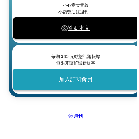
小心意大意義
小額贊助鏡週刊！
贊助本文
每期 $
35
元動態話題報導
無限閱讀解鎖新鮮事
加入訂閱會員
鏡週刊