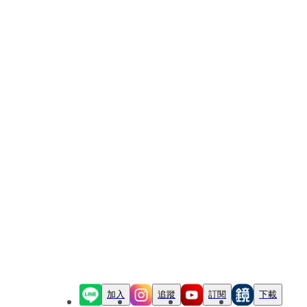
加入
追蹤
訂閱
下載