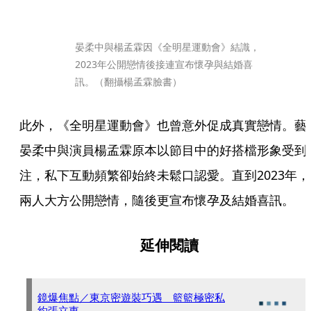
晏柔中與楊孟霖因《全明星運動會》結識，
2023年公開戀情後接連宣布懷孕與結婚喜
訊。（翻攝楊孟霖臉書）
此外，《全明星運動會》也曾意外促成真實戀情。藝
晏柔中與演員楊孟霖原本以節目中的好搭檔形象受到
注，私下互動頻繁卻始終未鬆口認愛。直到2023年，
兩人大方公開戀情，隨後更宣布懷孕及結婚喜訊。
延伸閱讀
鏡爆焦點／東京密遊裝巧遇 籃籃極密私
約張立東