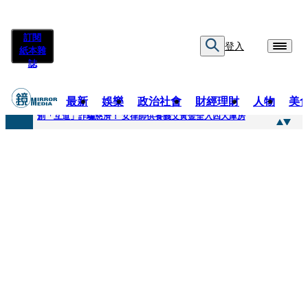
訂閱
登入
紙本雜
誌
最新
娛樂
政治社會
財經理財
人物
美
快訊
創「互道」詐騙慈濟！ 女律師供養義父黃金全入四大庫房
快訊
前時力黨魁表態「反對刪公視預算」 盼在野三思：改凍結處理受質疑項目
快訊
六強片齊聚桃影 小薰《祖先鬼》回桃影娘家 《長安的荔枝》桃影加映一票難求