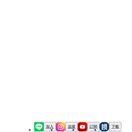
加入
追蹤
訂閱
下載