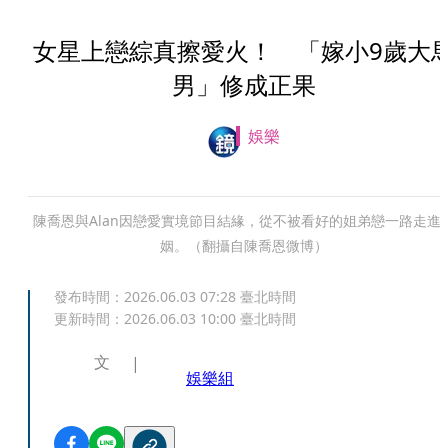
女星上戀綜真擦愛火！ 「嫁小9歲大
男」修成正果
娛樂
陳喬恩與Alan因戀愛實境節目結緣，從不被看好的姐弟戀一路走進
姻。（翻攝自陳喬恩微博）
發布時間：
2026.06.03 07:28
臺北時間
更新時間：
2026.06.03 10:00
臺北時間
文
娛樂組