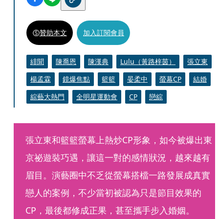
贊助本文
加入訂閱會員
緋聞
陳喬恩
陳漢典
Lulu（黃路梓茵）
張立東
楊孟霖
鏡爆焦點
籃籃
晏柔中
螢幕CP
結婚
綜藝大熱門
全明星運動會
CP
戀綜
張立東和籃籃螢幕上熱炒CP形象，如今被爆出東
京祕遊裝巧遇，讓這一對的感情狀況，越來越有
眉目。演藝圈中不乏從螢幕搭檔一路發展成真實
戀人的案例，不少當初被認為只是節目效果的
CP，最後都修成正果，甚至攜手步入婚姻。