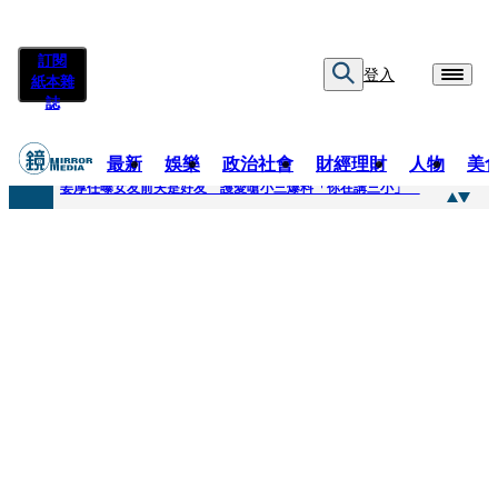
訂閱
登入
紙本雜
誌
最新
娛樂
政治社會
財經理財
人物
美
快訊
姜厚任曝女友前夫是好友 護愛嗆小三爆料「你在講三小」
快訊
劉畊宏將登《披荊斬棘》call周杰倫求救 周董「3字建議」他無奈：這不是健美比賽！
快訊
【台中戰局特輯】何欣純支持度暴增 藍營民調老劇本急救援