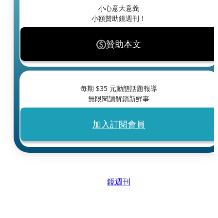
小心意大意義
小額贊助鏡週刊！
贊助本文
每期 $
35
元動態話題報導
無限閱讀解鎖新鮮事
加入訂閱會員
鏡週刊