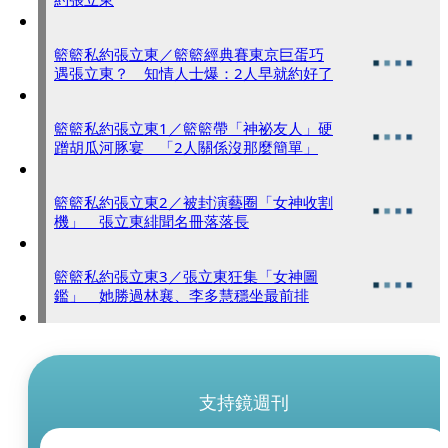
籃籃私約張立東／籃籃經典賽東京巨蛋巧
遇張立東？ 知情人士爆：2人早就約好了
籃籃私約張立東1／籃籃帶「神祕友人」硬
蹭胡瓜河豚宴 「2人關係沒那麼簡單」
籃籃私約張立東2／被封演藝圈「女神收割
機」 張立東緋聞名冊落落長
籃籃私約張立東3／張立東狂集「女神圖
鑑」 她勝過林襄、李多慧穩坐最前排
支持鏡週刊