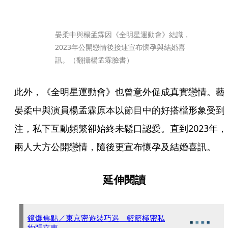
晏柔中與楊孟霖因《全明星運動會》結識，
2023年公開戀情後接連宣布懷孕與結婚喜
訊。（翻攝楊孟霖臉書）
此外，《全明星運動會》也曾意外促成真實戀情。藝
晏柔中與演員楊孟霖原本以節目中的好搭檔形象受到
注，私下互動頻繁卻始終未鬆口認愛。直到2023年，
兩人大方公開戀情，隨後更宣布懷孕及結婚喜訊。
延伸閱讀
鏡爆焦點／東京密遊裝巧遇 籃籃極密私
約張立東