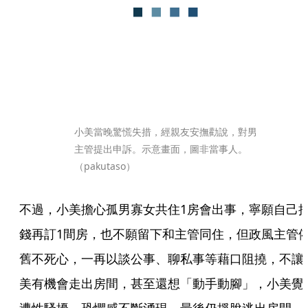
小美當晚驚慌失措，經親友安撫勸說，對男
主管提出申訴。示意畫面，圖非當事人。
（pakutaso）
不過，小美擔心孤男寡女共住1房會出事，寧願自己
錢再訂1間房，也不願留下和主管同住，但政風主管
舊不死心，一再以談公事、聊私事等藉口阻撓，不讓
美有機會走出房間，甚至還想「動手動腳」，小美覺