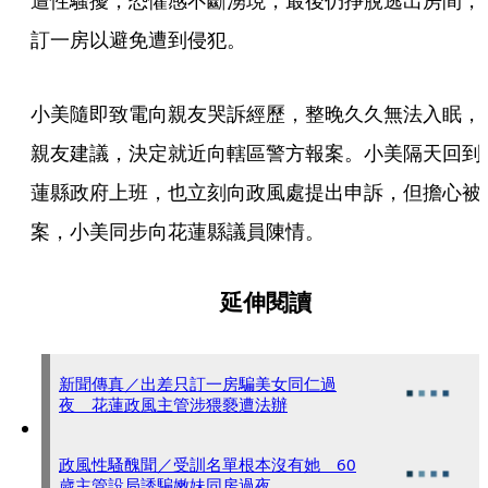
遭性騷擾，恐懼感不斷湧現，最後仍掙脫逃出房間，
訂一房以避免遭到侵犯。
小美隨即致電向親友哭訴經歷，整晚久久無法入眠，
親友建議，決定就近向轄區警方報案。小美隔天回到
蓮縣政府上班，也立刻向政風處提出申訴，但擔心被
案，小美同步向花蓮縣議員陳情。
延伸閱讀
新聞傳真／出差只訂一房騙美女同仁過
夜 花蓮政風主管涉猥褻遭法辦
政風性騷醜聞／受訓名單根本沒有她 60
歲主管設局誘騙嫩妹同房過夜