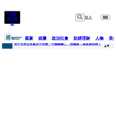
訂閱
登入
紙本雜
誌
最新
娛樂
政治社會
財經理財
人物
美
快訊
台中市府公告驚見中央變「中國國徽」 他傻眼：這是真的嗎？
快訊
明知辣椒粉含蘇丹紅還賣！無良業者撈百萬喊「吃了沒差」 法官打臉判6月不准緩刑
快訊
被滲透？市府公告驚見「中國國徽」 台中市都發局長認了3錯誤