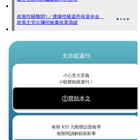
政風性騷醜聞1／遭爆性騷還想保退休金
政風主管出爛招被廉政署識破
支持鏡週刊
小心意大意義
小額贊助鏡週刊！
贊助本文
每期 $
35
元動態話題報導
無限閱讀解鎖新鮮事