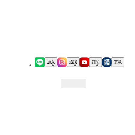
加入
追蹤
訂閱
下載
最新文章