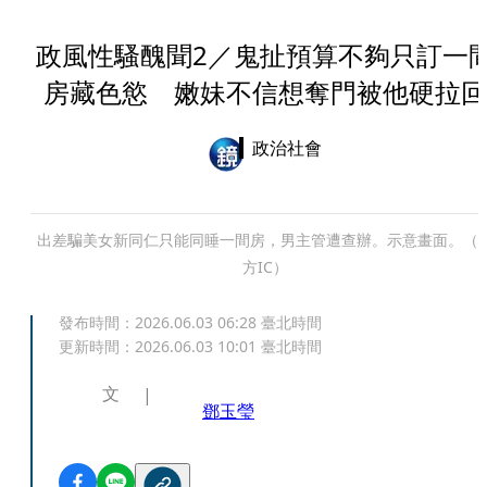
政風性騷醜聞2／鬼扯預算不夠只訂一
房藏色慾 嫩妹不信想奪門被他硬拉回
政治社會
出差騙美女新同仁只能同睡一間房，男主管遭查辦。示意畫面。（
方IC）
發布時間：
2026.06.03 06:28
臺北時間
更新時間：
2026.06.03 10:01
臺北時間
文
鄧玉瑩