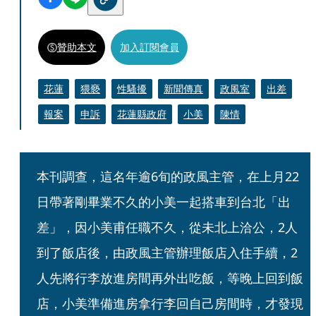
贊助本文
加入訂閱會員
花蓮
猥褻
性騷擾
新聞傳真
政風室
出差
報案
申訴
花蓮縣政府
小美
陳情
本刊調查，這名年逾6旬的政風主管，在上月22
日帶著剛畢業不久的小美一起搭車到台北「出
差」，因小美甫任職不久，從未北上洽公，2人
到了飯店後，由政風主管辦理飯店入住手續，2
人先將行李放進房間再外出吃飯，等晚上回到飯
店，小美準備進房拿行李回自己房間時，才發現