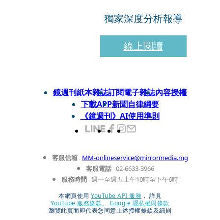
獨家深度分析報導
線上閱讀
鏡週刊紙本雜誌
訂閱電子雜誌
內容授權
下載APP
新聞自律綱要
《鏡週刊》AI使用準則
客服信箱
MM-onlineservice@mirrormedia.mg
客服電話
02-6633-3966
服務時間
週一至週五上午10時至下午6時
本網頁使用
YouTube API 服務
， 詳見
YouTube 服務條款
、
Google 隱私權與條款
瀏覽此頁面即代表您同意上述授權條款及細則