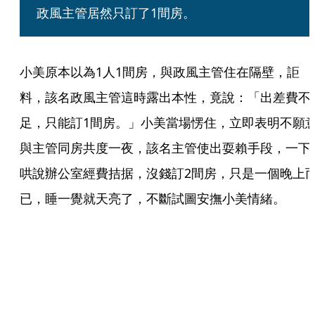
政風主管居然只訂了1間房。
小美原本以為1人1間房，與政風主管住在隔壁，詎
料，該名政風主管這時露出本性，竟說：「出差費不
足，只能訂1間房。」小美當場愣住，立即表明不願
與主管同房共度一夜，該名主管使出耍賴手段，一下
哄說辦公室經費拮据，沒錢訂2間房，只是一個晚上
已，睡一覺就天亮了，不斷試圖安撫小美情緒。