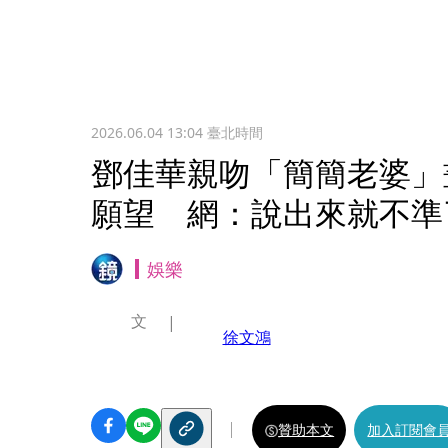
2026.06.04 13:04
臺北時間
鄧佳華親吻「簡簡老婆」
願望 網：說出來就不準
娛樂
文
徐文鴻
贊助本文
加入訂閱會