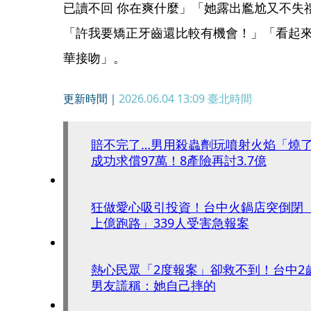
已讀不回 你在爽什麼」「她露出尷尬又不失
「許我要矯正牙齒還比較有機會！」「看起
華接吻」。
更新時間｜
2026.06.04 13:09
臺北時間
賠不完了…男用殺蟲劑玩噴射火焰「燒
成功求償97萬！8產險再討3.7億
狂做愛心吸引投資！台中火鍋店突倒閉
上億跑路」339人受害急報案
熱心民眾「2度報案」卻救不到！台中2
男友謊稱：她自己摔的