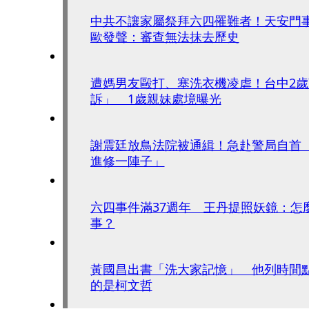
中共不讓家屬祭拜六四罹難者！天安門事
歐發聲：審查無法抹去歷史
遭媽男友毆打、塞洗衣機凌虐！台中2
訴」 1歲親妹處境曝光
謝震廷放鳥法院被通緝！急赴警局自首
進修一陣子」
六四事件滿37週年 王丹提照妖鏡：怎
事？
黃國昌出書「洗大家記憶」 他列時間
的是柯文哲