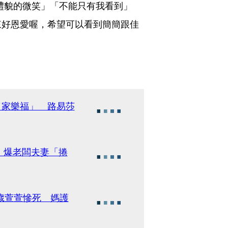
禮貌的微笑」「不能只有我看到」
來好恩愛喔，希望可以看到簡簡跟佳
了家樂福」 路易莎
 爆老闆夫妻「捲
歲萱萱慘死 媽護