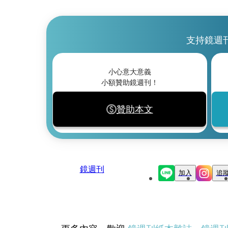
支持鏡週
小心意大意義
小額贊助鏡週刊！
贊助本文
鏡週刊
加入
追