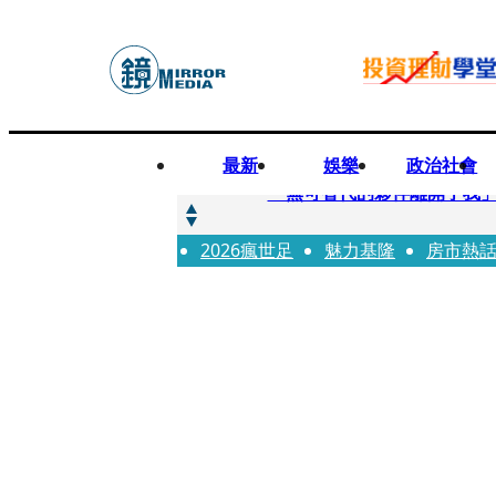
最新
娛樂
政治社會
快訊
「無可替代的夥伴離開了我」
2026瘋世足
快訊
魅力基隆
房市熱
扯「郭台銘也找我」！美女律
快訊
ENHYPEN西村力1句話