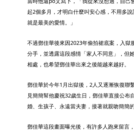
當時他還po文寫下，「我從來沒想過，自己
起2個多月，才明白什麼叫安心感，不用多說
就是最美的愛情。」
不過鄧佳華後來因2023年偷拍裙底案，入獄
分手，並透露這段感情「家人不同意」，但她
相處，也希望鄧佳華出來之後能越來越好。
鄧佳華於今年1月出獄後，2人又逐漸恢復聯
見簡簡幫他慶祝32歲生日，鄧佳華直接公布
婚、生孩子、永遠當夫妻，接著就親吻簡簡
鄧佳華這段畫面曝光後，有許多人跑來留言