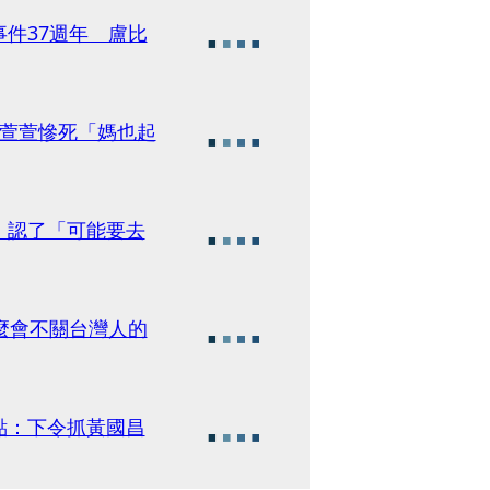
件37週年 盧比
歲萱萱慘死「媽也起
 認了「可能要去
麼會不關台灣人的
點：下令抓黃國昌