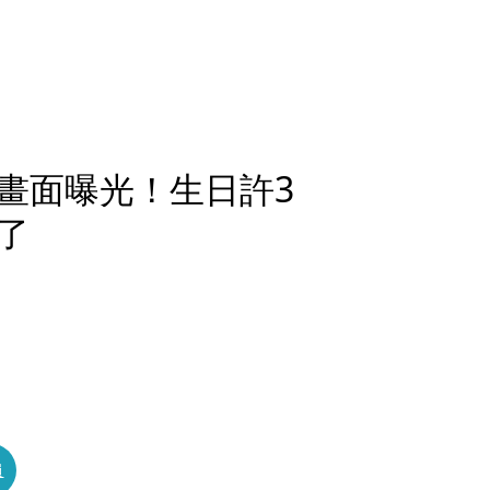
畫面曝光！生日許3
了
員