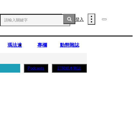
登入
瑪法達
專欄
動態雜誌
訂閱紙本雜誌
Podcasts
實死訊