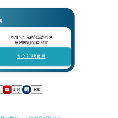
刊
每期 $
35
元動態話題報導
無限閱讀解鎖新鮮事
加入訂閱會員
蹤
訂閱
下載