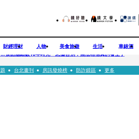
財經理財
人物
美食旅遊
生活
車錶酒
…張韶涵細數10年時光 悲慟告別：無法相信真的發生了
話題
台北畫刊
房訊發燒榜
防詐鏡區
更多
師詐慈濟10億買BNT 郭董親自具狀打臉
「26歲日籍正妹粉絲遭網暴」 生前直播震撼畫面全網瘋傳！警方證