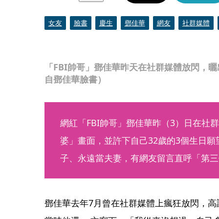
女友
臉書
慶生
鄧佳華
網友
社群媒體
「FBI帥哥」鄧佳華昨天在社群媒體放閃，
自鄧佳華臉書）
網紅「FBI帥哥」鄧佳華昨（3）日在社
婆」畫面，並許下自己32歲的3個生日
子、永遠當夫妻，有網友留言直呼「第三
鄧佳華去年7月曾在社群媒體上瘋狂放閃，高