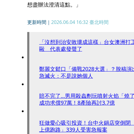
想盡辦法澄清這點。」
更新時間｜
2026.06.04 16:32
臺北時間
「沒想到治安敗壞成這樣」台女澳洲打
毆 代表處發聲了
鄭麗文鬆口「備戰2028大選」？脫稿演
急滅火：不是說她個人
賠不完了…男用殺蟲劑玩噴射火焰「燒
成功求償97萬！8產險再討3.7億
狂做愛心吸引投資！台中火鍋店突倒閉
上億跑路」339人受害急報案