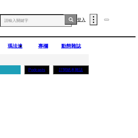
登入
瑪法達
專欄
動態雜誌
訂閱紙本雜誌
Podcasts