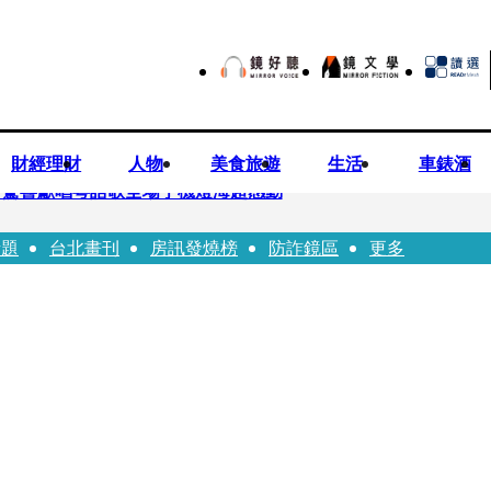
財經理財
人物
美食旅遊
生活
車錶酒
 驚喜獻唱粵語歌全場手機燈海超感動
話題
台北畫刊
房訊發燒榜
防詐鏡區
更多
龍建議小資族這樣配置ETF
持農產原料「標示原產國」入法