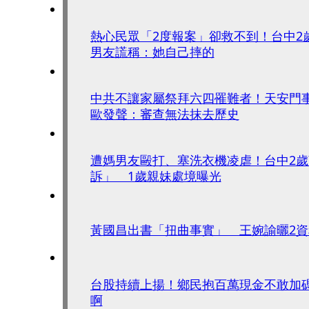
熱心民眾「2度報案」卻救不到！台中2
男友謊稱：她自己摔的
中共不讓家屬祭拜六四罹難者！天安門事
歐發聲：審查無法抹去歷史
遭媽男友毆打、塞洗衣機凌虐！台中2
訴」 1歲親妹處境曝光
黃國昌出書「扭曲事實」 王婉諭曬2資
台股持續上揚！鄉民抱百萬現金不敢加
啊