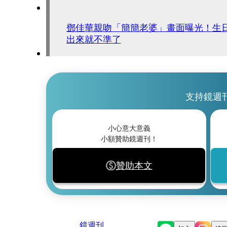
鄧佳華親吻「簡簡老婆」畫面曝光！生
出來就不準了
支持鏡週
小心意大意義
小額贊助鏡週刊！
贊助本文
鏡週刊