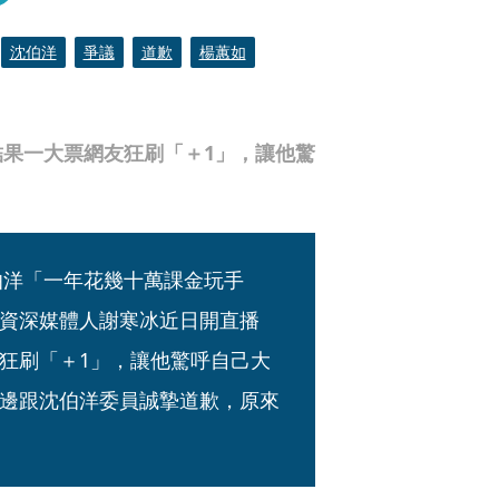
沈伯洋
爭議
道歉
楊蕙如
果一大票網友狂刷「＋1」，讓他驚
伯洋「一年花幾十萬課金玩手
資深媒體人謝寒冰近日開直播
狂刷「＋1」，讓他驚呼自己大
邊跟沈伯洋委員誠摯道歉，原來