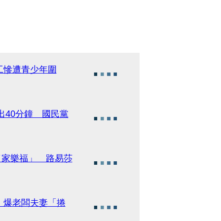
工慘遭青少年圍
出40分鐘 國民黨
了家樂福」 路易莎
 爆老闆夫妻「捲