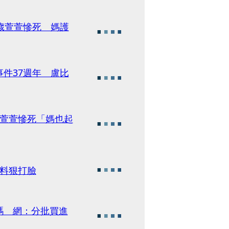
歲萱萱慘死 媽護
件37週年 盧比
歲萱萱慘死「媽也起
料狠打臉
碼 網：分批買進