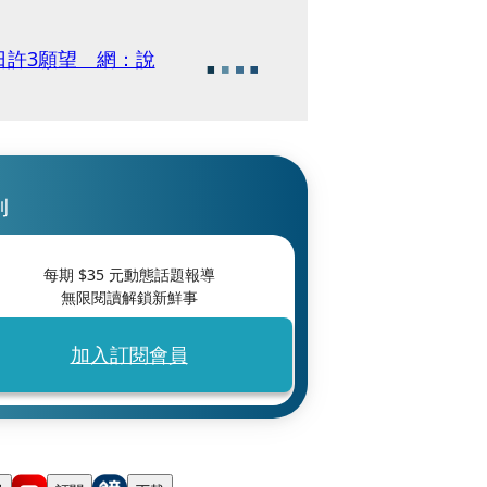
日許3願望 網：說
刊
每期 $
35
元動態話題報導
無限閱讀解鎖新鮮事
加入訂閱會員