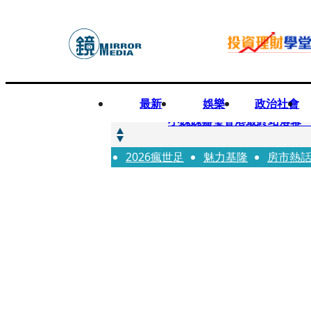
最新
娛樂
政治社會
快訊
小魏魏嘉瑩香港最終站落幕
2026瘋世足
快訊
魅力基隆
房市熱
台股明年有望挑戰5萬 杜金
快訊
杜絕洗產地疑慮 張嘉郡堅