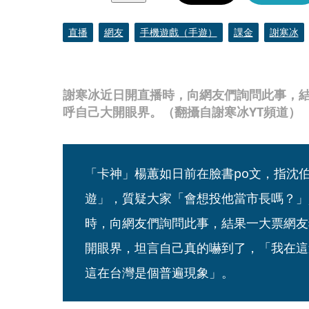
直播
網友
手機遊戲（手遊）
課金
謝寒冰
謝寒冰近日開直播時，向網友們詢問此事，結
呼自己大開眼界。（翻攝自謝寒冰YT頻道）
「卡神」楊蕙如日前在臉書po文，指沈
遊」，質疑大家「會想投他當市長嗎？」
時，向網友們詢問此事，結果一大票網友
開眼界，坦言自己真的嚇到了，「我在這
這在台灣是個普遍現象」。