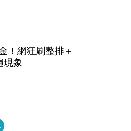
金！網狂刷整排＋
遍現象
員