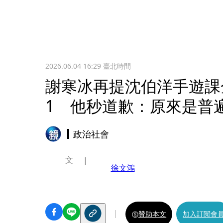
2026.06.04 16:29
臺北時間
謝寒冰再提沈伯洋手遊課
1 他秒道歉：原來是普
政治社會
文
徐文鴻
贊助本文
加入訂閱會