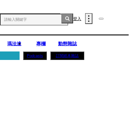
登入
瑪法達
專欄
動態雜誌
訂閱紙本雜誌
Podcasts