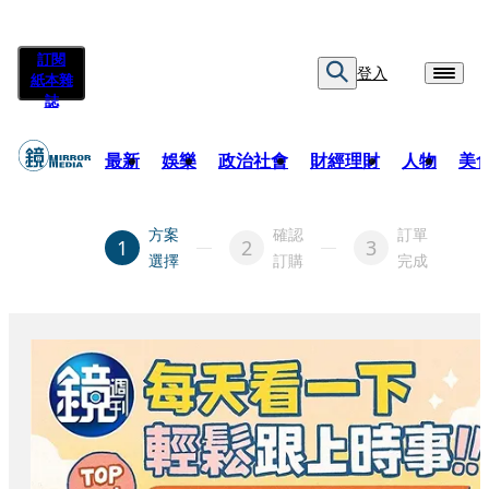
訂閱
登入
紙本雜
誌
最新
娛樂
政治社會
財經理財
人物
美
方案
確認
訂單
1
2
3
選擇
訂購
完成