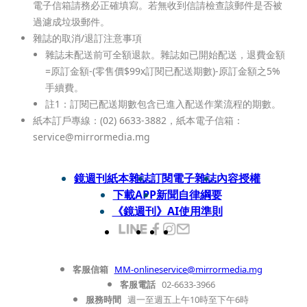
電子信箱請務必正確填寫。若無收到信請檢查該郵件是否被
過濾成垃圾郵件。
雜誌的取消/退訂注意事項
雜誌未配送前可全額退款。雜誌如已開始配送，退費金額
=原訂金額-(零售價$99x訂閱已配送期數)-原訂金額之5%
手續費。
註1：訂閱已配送期數包含已進入配送作業流程的期數。
紙本訂戶專線：(02) 6633-3882，紙本電子信箱：
service@mirrormedia.mg
鏡週刊紙本雜誌
訂閱電子雜誌
內容授權
下載APP
新聞自律綱要
《鏡週刊》AI使用準則
客服信箱
MM-onlineservice@mirrormedia.mg
客服電話
02-6633-3966
服務時間
週一至週五上午10時至下午6時