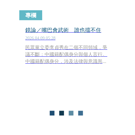
專欄
鏡論／嘴巴會武術 誰也擋不住
2026.04.09 05:28
民眾黨立委李貞秀在二個不同領域，爭
議不斷：中國籍配偶身分與個人言行。
中國籍配偶身分，涉及法律與意識形
態，朝野各有論戰、爭辯空間，李貞秀
身處其間，成為一種「被動標的」，也
怪不了她。但她個人言行不斷出軌，甚
至槍口對內，朝自己人開槍，就罪無可
逭，立委生涯玩完，指日可待。