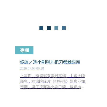
投資人集體逃跑。
專欄
鏡論／馮小剛與九把刀都栽跟頭
2026.07.08 06:28
上星期，兩岸都有電影事端。中國大陸
那兒，端節院線片《抓特務》票房不如
預期，壞了導演馮小剛口碑，還遍地烽
火，引發爭議。台灣這兒，文化部長李
遠（小野）說，出鉅資補貼九把刀所導
電影《功夫》，結果慘賠，讓他傻眼，