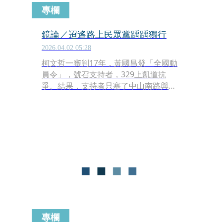
專欄
鏡論／迢遙路上民眾黨踽踽獨行
2026.04.02 05:28
柯文哲一審判17年，黃國昌發「全國動
員令」，號召支持者，329上凱道抗
爭。結果，支持者只塞了中山南路與公
園路之間凱道。這行情，顯示柯文哲與
民眾黨，人氣飆不上去，總共不過動員
了萬把人。
專欄