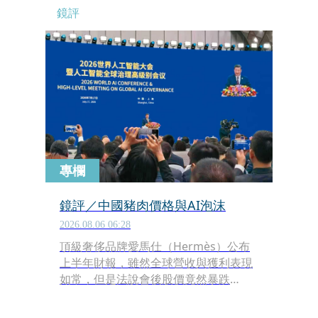
鏡評
專欄
鏡評／中國豬肉價格與AI泡沫
2026.08.06 06:28
頂級奢侈品牌愛馬仕（Hermès）公布
上半年財報，雖然全球營收與獲利表現
如常，但是法說會後股價竟然暴跌
11％，原因是愛馬仕有43％的營收來自
中國與香港，低迷的中國銷售動能嚇得