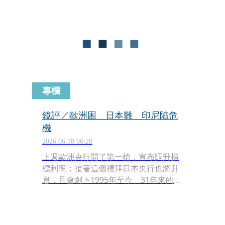
他要向納稅人道歉。兩天後，李遠改
口，說他之前所言，是極度壓力下產
物，希望大家原諒他講錯話。
專欄
鏡評／歐洲困 日本難 印尼陷危
機
2026.06.18 06:28
上週歐洲央行開了第一槍，宣布調升指
標利率；接著這個禮拜日本央行也將升
息，且會創下1995年至今、31年來的新
高。還有一個台灣投資人不太關心，卻
更為驚悚的升息訊息，印尼央行已經在
短短三週之內二度升息，還破例緊急召