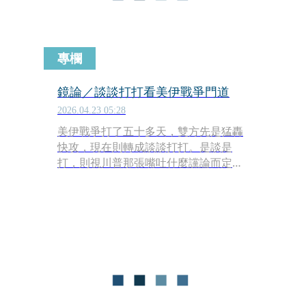
專欄
鏡論／談談打打看美伊戰爭門道
2026.04.23 05:28
美伊戰爭打了五十多天，雙方先是猛轟
快攻，現在則轉成談談打打。是談是
打，則視川普那張嘴吐什麼讜論而定。
不管怎麼說，這場戰爭打到現在，的確
打出了若干前所未見門道，一新世人耳
目。