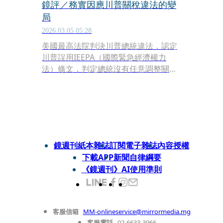
鏡評／務實因應川普關稅違法的變
局
2026.03.05 05:28
美國最高法院判決川普總統違法，認定
川普誤用IEEPA（國際緊急經濟權力
法）條文，判定總統沒有任意調整關稅
的權力，法官瞬間拿走總統手中的談判
武器，終結了喧鬧一整年的關稅大戰！
這對台灣當然是好事，但是，我們還是
必須跳開「支持VS.反川普」的愛恨情
仇，用務實的手段來因應川普關稅違法
所帶來的變局。
鏡週刊紙本雜誌
訂閱電子雜誌
內容授權
下載APP
新聞自律綱要
《鏡週刊》AI使用準則
客服信箱
MM-onlineservice@mirrormedia.mg
客服電話
02-6633-3966