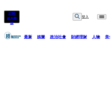
訂閱
登入
紙本雜
誌
最新
娛樂
政治社會
財經理財
人物
美