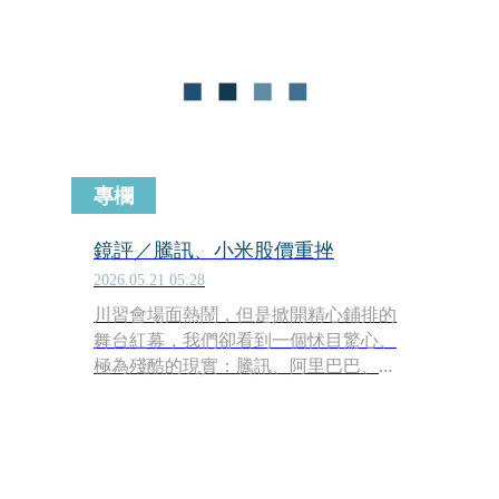
集臨時政策會議來護盤，印尼的經濟急
速惡化，令人擔憂。
專欄
鏡評／騰訊、小米股價重挫
2026.05.21 05:28
川習會場面熱鬧，但是掀開精心鋪排的
舞台紅幕，我們卻看到一個怵目驚心、
極為殘酷的現實：騰訊、阿里巴巴、小
米等中國科技龍頭股價的重挫！拿港股
總市值最大的騰訊、以及台股龍頭台積
電來做比較，去年第四季至今，台積電
股價大漲62％、騰訊卻重挫33％，騰訊
大跌與台積電大漲、冰火五重天的對