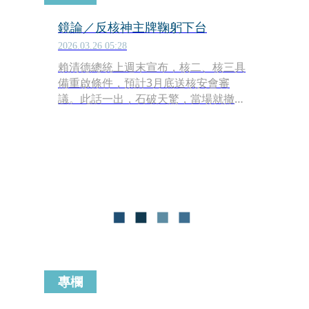
鏡論／反核神主牌鞠躬下台
2026.03.26 05:28
賴清德總統上週末宣布，核二、核三具
備重啟條件，預計3月底送核安會審
議。此話一出，石破天驚，當場就撤下
了反核神主牌，讓黨內立委、反核團體
遭雷轟頂，一時間難以接受。其實，在
賴清德就任總統前，就已經醞釀恢復核
能，邁步不歇，上述宣布，本是預料中
事，並不意外。
專欄