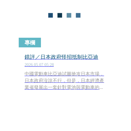
照，是川習會場上那隻被所有人刻意避
而不談「房間裡的大象」。
專欄
鏡評／日本政府怪招抵制比亞迪
2026.05.07 05:28
中國電動車比亞迪試圖搶攻日本市場，
日本政府沒說不行，但是，日本經濟產
業省發展出一套針對電池與電動車的補
貼公式，在這套公式下，比亞迪一輛車
的補貼金額，比豐田、特斯拉的電動車
少了約100萬日圓，結果豐田大賣、比
亞迪則大衰退。比亞迪向經產省詢問、
抗議，日本官員則以「最近工作太繁
忙」為由，不理比亞迪。