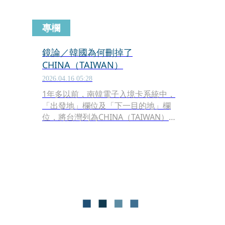
專欄
鏡論／韓國為何刪掉了
CHINA（TAIWAN）
2026.04.16 05:28
1年多以前，南韓電子入境卡系統中，
「出發地」欄位及「下一目的地」欄
位，將台灣列為CHINA（TAIWAN）。
對此，我外交部持續交涉、抗議，南韓
都以外交辭令搪塞。然而，根據最新南
韓電子入境卡系統，欄位僅剩下個人資
料中的「國籍／區域」，此一欄位本就
將我國標註為台灣；引發爭議的「出發
地」欄位，及「下一目的地」欄位已被
刪除。