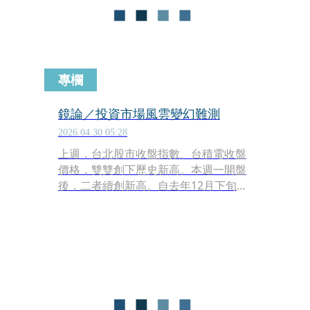
專欄
鏡論／投資市場風雲變幻難測
2026.04.30 05:28
上週，台北股市收盤指數、台積電收盤
價格，雙雙創下歷史新高。本週一開盤
後，二者續創新高。自去年12月下旬，
以迄本週一，4個月時間裡，股市指數
上漲達38％，台積電股價上漲5成，創
台股史上新紀錄。