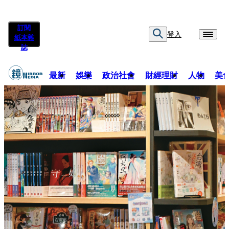
訂閱
登入
紙本雜
誌
最新
娛樂
政治社會
財經理財
人物
美