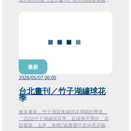
漫發展脈絡，走進以臺北為舞臺的漫畫場景，
並串聯各具特色的漫畫閱讀空間。同時也邀請
讀者親近自然，走訪仙跡岩與竹子湖，一同體
驗臺北的初夏風光。
最新
2026/05/07 06:00
台北畫刊／竹子湖繡球花
季
春末夏初，竹子湖迎來繡球花盛開的季節，
「2026竹子湖繡球花季」延續海芋季的「花
田樂章」主題，串聯7家農園打造地景花藝設