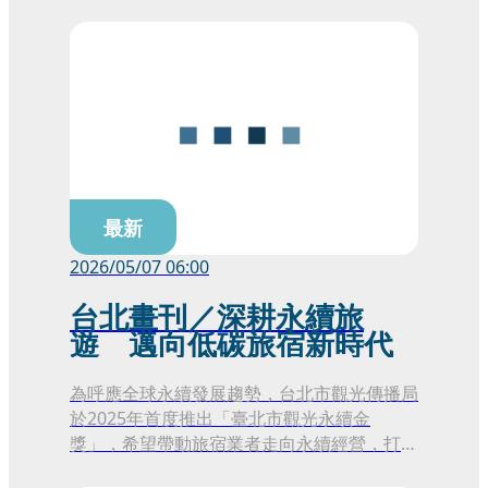
計展，並設置多處音樂主題打卡點，如吉他、
鋼琴及玻璃花屋等裝置，邀請旅客穿梭花田間
拍照，感受花與音符交織的夏日氛圍。
最新
2026/05/07 06:00
台北畫刊／深耕永續旅
遊 邁向低碳旅宿新時代
為呼應全球永續發展趨勢，台北市觀光傳播局
於2025年首度推出「臺北市觀光永續金
獎」，希望帶動旅宿業者走向永續經營，打造
低碳、友善且具國際競爭力的觀光環境，引領