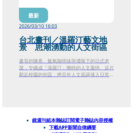
最新
2026/03/10 16:03
台北畫刊／溫羅汀藝文地
景 思潮湧動的人文街區
書頁的陳香、氤氳咖啡味與濃蔭下的日式老
屋，交織成「溫羅汀」獨特的人文風情。這片
鄰近校園的街區，將百年人文底蘊揉入日常，
構築出台北最具代表性的藝文聚落。每逢杜鵑
花開，這座無牆博物館便流淌著跨越時光的知
性魅力，成為人們在忙碌日常中，安頓身心、
與歷史對話的溫暖入口。
鏡週刊紙本雜誌
訂閱電子雜誌
內容授權
下載APP
新聞自律綱要