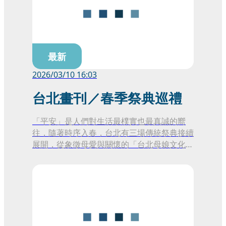
3月28至29日於大安森林公園舉辦的「2026
台北花伴野餐」，一邊賞花，一邊體驗
《Pokémon GO》花季限定遊戲內容，感受
臺北春日的浪漫與活力。
最新
2026/03/10 16:03
台北畫刊／春季祭典巡禮
「平安」是人們對生活最樸實也最真誠的嚮
往，隨著時序入春，台北有三場傳統祭典接續
展開，從象徵母愛與關懷的「台北母娘文化
季」、融合傳統與當代的「保生文化祭」，到
走入山野的「迎尪公巡田園」，橫跨市區街
道、歷史街廓與郊山聚落，呈現傳統信仰與都
會生活交融的景象。