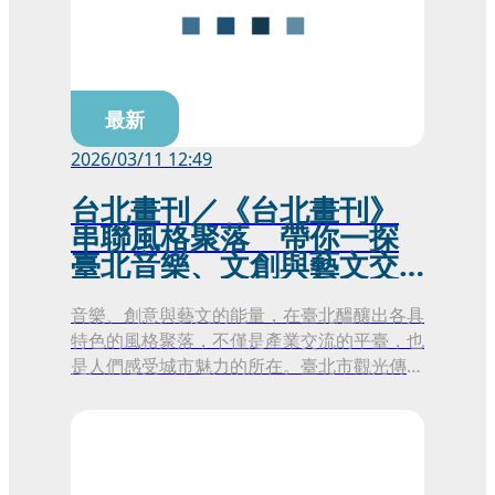
最新
2026/03/11 12:49
台北畫刊／《台北畫刊》
串聯風格聚落 帶你一探
臺北音樂、文創與藝文交
織的生活風景
音樂、創意與藝文的能量，在臺北醞釀出各具
特色的風格聚落，不僅是產業交流的平臺，也
是人們感受城市魅力的所在。臺北市觀光傳播
局發行的3月號《台北畫刊》引領讀者走入其
中，從臺北流行音樂中心、松山文創園區與華
山1914文化創意產業園區，到充滿文藝氣息
的溫羅汀街區，探索臺北獨一無二的生活風
情。在春意盎然的季節，也邀請讀者一同參與