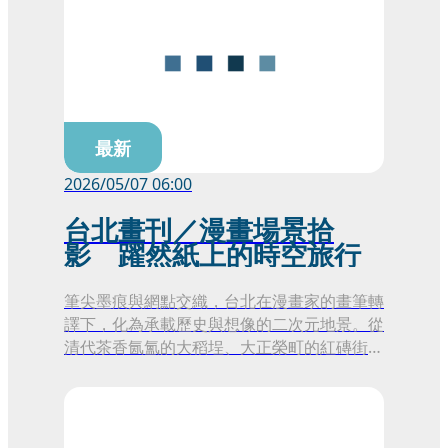
最新
2026/05/07 06:00
台北畫刊／漫畫場景拾
影 躍然紙上的時空旅行
筆尖墨痕與網點交織，台北在漫畫家的畫筆轉
譯下，化為承載歷史與想像的二次元地景。從
清代茶香氤氳的大稻埕、大正榮町的紅磚街
廓，到當代西門町的街頭霓虹，翻開書頁，跟
隨漫畫家的視角親身步入虛實交疊的邊界，在
熟悉的街角重新發現這座城市的風華與故事。