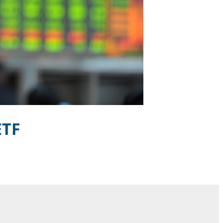
TF
慈濟挨詐十
誤植：5年