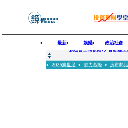
最新
娛樂
政治社會
快訊
賴密會工商領袖1／官邸聽工
2026瘋世足
快訊
魅力基隆
房市熱
台中女師遭特教生刺傷右眼
快訊
姜厚任女友用舊姓嫁過人 交