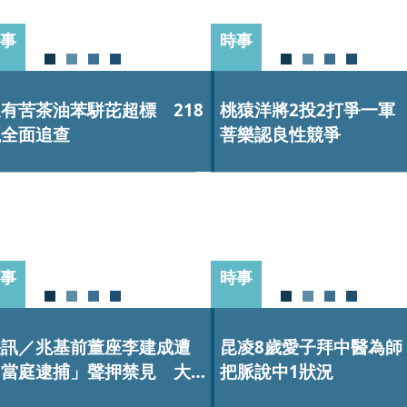
事
時事
有苦茶油苯駢芘超標 218
桃猿洋將2投2打爭一軍
瓶全面追查
菩樂認良性競爭
事
時事
快訊／兆基前董座李建成遭
昆凌8歲愛子拜中醫為師
「當庭逮捕」聲押禁見 大
把脈說中1狀況
股東宏碁接手2天宣布撤出