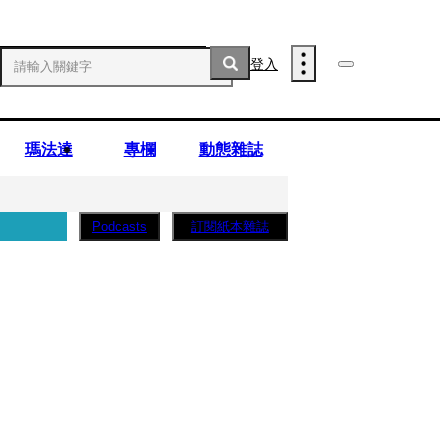
登入
瑪法達
專欄
動態雜誌
訂閱紙本雜誌
Podcasts