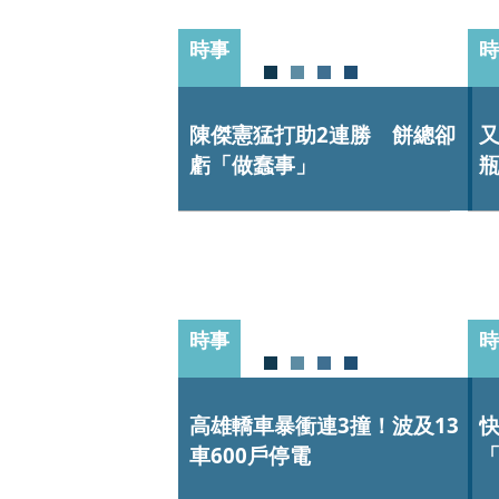
時事
時
陳傑憲猛打助2連勝 餅總卻
又
虧「做蠢事」
時事
時
高雄轎車暴衝連3撞！波及13
車600戶停電