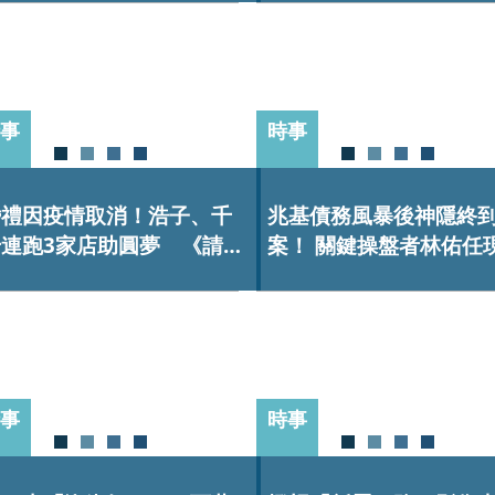
事
時事
婚禮因疫情取消！浩子、千
兆基債務風暴後神隱終
千連跑3家店助圓夢 《請世
案！ 關鍵操盤者林佑任
界吃桌》前往紐約遇上「最
北檢複訊
多限制」
事
時事