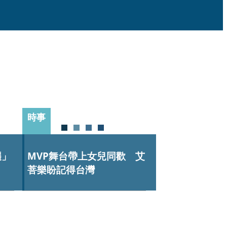
時事
韆」
MVP舞台帶上女兒同歡 艾
菩樂盼記得台灣