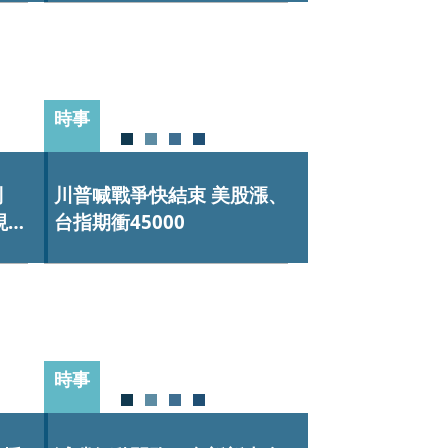
時事
到
川普喊戰爭快結束 美股漲、
現身
台指期衝45000
時事