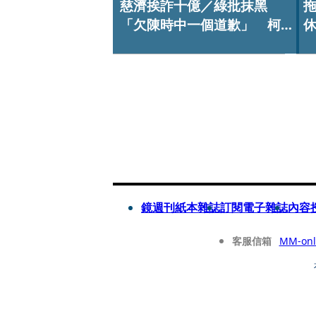
慈濟挨詐十億／綠批抹黑
「欠陳時中一個道歉」 柯
志恩反嗆：比病毒還要毒
鏡週刊紙本雜誌
訂閱電子雜誌
內容
客服信箱
MM-onl