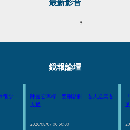
最新影音
鏡報論壇
算很少，
陳嘉宏專欄：要刪就刪 各人造業各
人擔
2026/08/07
06:50:00
20