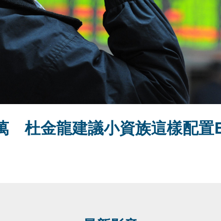
萬 杜金龍建議小資族這樣配置E