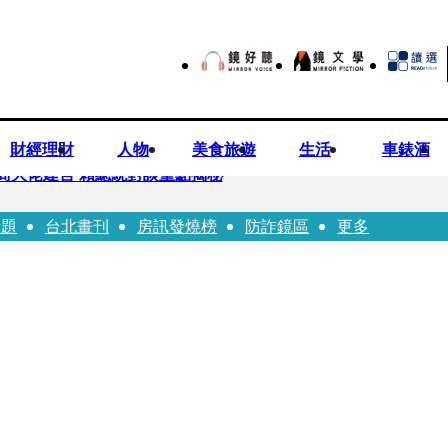
財經理財
人物
美食旅遊
生活
車錶酒
商大佬建言 賴總統對談重點揭秘
話題
台北畫刊
房訊發燒榜
防詐鏡區
更多
恐失明 工會籲檢討校安破口：老師不是肉身盾牌
往「農業處前夫」3個月就閃婚