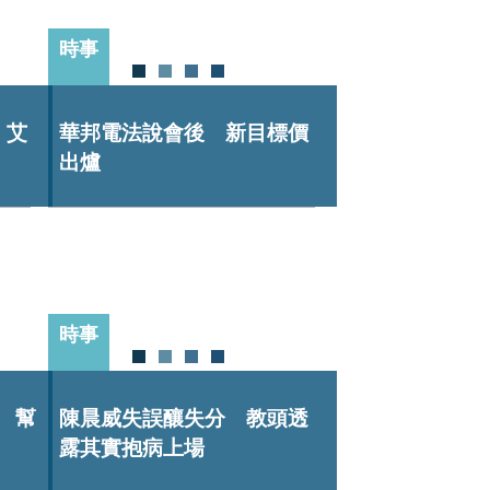
時事
 艾
華邦電法說會後 新目標價
出爐
時事
 幫
陳晨威失誤釀失分 教頭透
露其實抱病上場