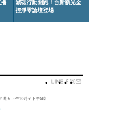
直播
減碳行動開跑！台新新光金
控淨零論壇登場
至週五上午10時至下午6時
款