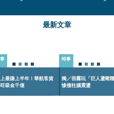
最新文章
事
時事
史上最賺上半年！華航客貨
獨／宿霧玩「巨人盪鞦
兩旺吸金千億
慘撞柱腦震盪