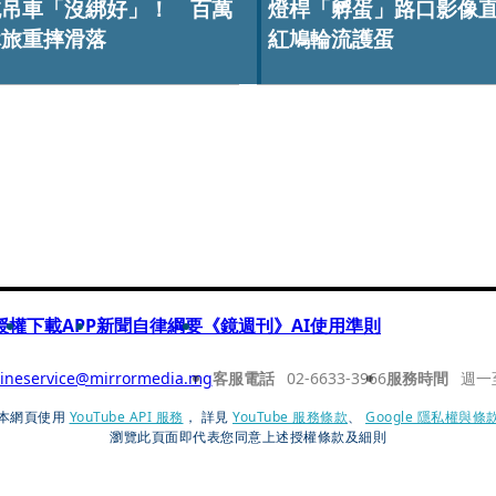
拖吊車「沒綁好」！ 百萬
燈桿「孵蛋」路口影像
休旅重摔滑落
紅鳩輪流護蛋
授權
下載APP
新聞自律綱要
《鏡週刊》AI使用準則
ineservice@mirrormedia.mg
客服電話
02-6633-3966
服務時間
週一
本網頁使用
YouTube API 服務
， 詳見
YouTube 服務條款
、
Google 隱私權與條
瀏覽此頁面即代表您同意上述授權條款及細則