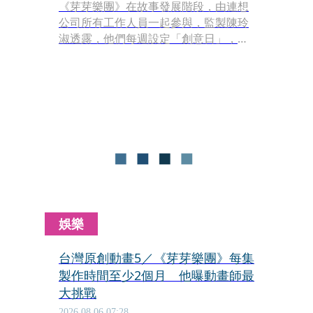
《芽芽樂團》在故事發展階段，由連想
公司所有工作人員一起參與，監製陳玲
淑透露，他們每週設定「創意日」，大
家可提出對音樂角色的想法，經討論篩
選後，再由編導連俊傑和李柏翰發展劇
本。
娛樂
台灣原創動畫5／《芽芽樂團》每集
製作時間至少2個月 他曝動畫師最
大挑戰
2026.08.06 07:28