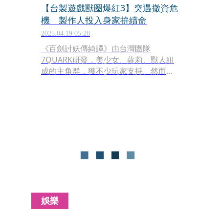
【台製遊戲獸圈爆紅3】突遇撤資危
機 製作人投入身家拚續命
2025.04.19 05:28
《百劍討妖傳綺譚》由台灣團隊
7QUARK研發，美少女、蘿莉、獸人組
成的主角群，獲不少玩家支持。然而遊
戲開發過程顛簸，遭遇投資者撤資及版
權爭議，一度幾近斷炊，幾經波折才度
過難關。
娛樂