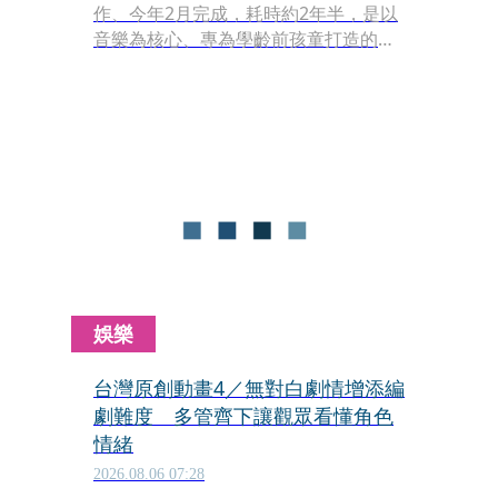
作、今年2月完成，耗時約2年半，是以
音樂為核心、專為學齡前孩童打造的無
對白動畫影集，入圍本屆法國安錫國際
動畫影展及德國慕尼黑國際兒少影展競
賽單元。
娛樂
台灣原創動畫4／無對白劇情增添編
劇難度 多管齊下讓觀眾看懂角色
情緒
2026.08.06 07:28