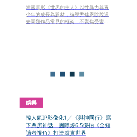
韓國電影《世界的主人》以性暴力與青
少年的成長為題材，編導尹佳恩跳脫過
去同類作品常見的框架，不聚焦受害者
的痛苦或重現事件，而以第三人稱視角
凝視倖存者的現在。
娛樂
韓人氣IP影像化1／《與神同行》寫
下票房神話 團隊燒6.5億拍《全知
讀者視角》打造虛實世界