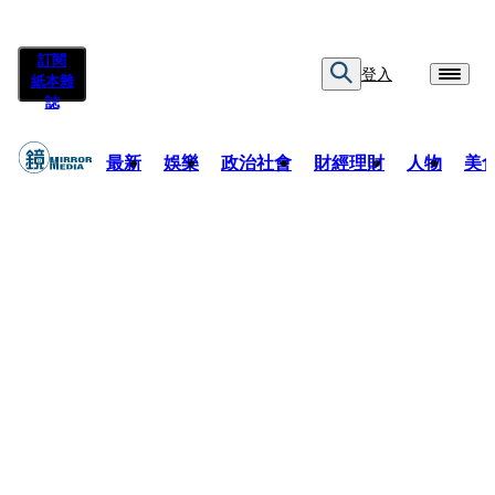
訂閱
登入
紙本雜
誌
最新
娛樂
政治社會
財經理財
人物
美