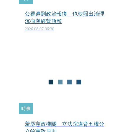
公視遭到政治報復 也映照出治理
沉疴與經營瓶頸
2026.08.07 06:30
時事
羞辱憲政機關 立法院違背五權分
立的憲政原則