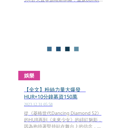
場，走在食尚尖端的人，千萬不能錯
過。
娛樂
【全文】粉絲力量大爆發
HUR+10分鐘募資150萬
2023.12.31 05:58
從《菱格世代Dancing Diamond 52》
的HUR再到《未來少女》的緋紅魅影，
因為抱持著堅持站在舞台上的信念，由