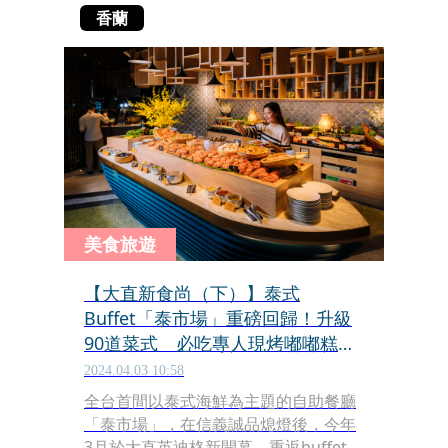
香蘭
美食旅遊
【大直新食尚（下）】泰式
Buffet「泰市場」重磅回歸！升級
90道菜式 必吃專人現烤嘟嘟糕、
貓山王榴槤披薩
2024.04.03 10:58
全台首間以泰式海鮮為主題的自助餐廳
「泰市場」，在信義誠品熄燈後，今年
3月於大直英迪格新開幕，重返buffet戰