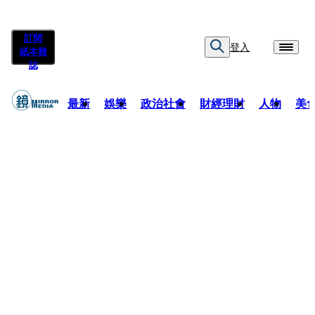
訂閱
登入
紙本雜
誌
最新
娛樂
政治社會
財經理財
人物
美