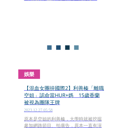
利善榛、裴頡、C.Holly、連穎、巴倫
月、席子淇加上3位新成員佟凱玲、林
詩雅、香蘭組成的「HUR+」，以奔放
舞姿再度帶起女團風潮，第一階段的出
道募資計畫快速達標，將開始籌備最新
單曲和MV，令粉絲們引頸期待。
娛樂
【混血女團拚國際2】利善榛「離職
空姐」認命當HUR+媽 15歲香蘭
被視為團隊王牌
2023.12.27 05:58
原本是空姐的利善榛，大學時就被挖掘
參加網路節目、拍廣告，原本一直有演