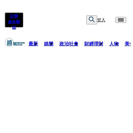
訂閱
登入
紙本雜
誌
最新
娛樂
政治社會
財經理財
人物
美