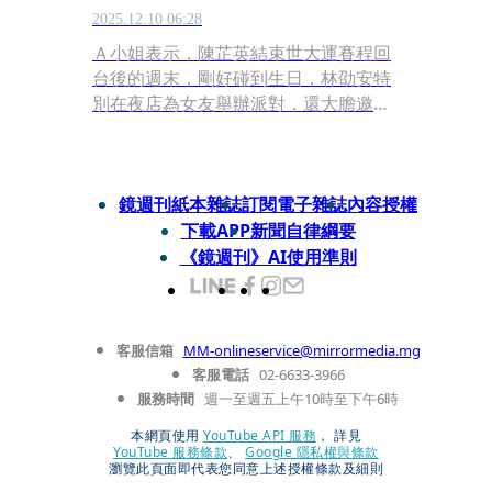
2025.12.10 06:28
Ａ小姐表示，陳芷英結束世大運賽程回
台後的週末，剛好碰到生日，林劭安特
別在夜店為女友舉辦派對，還大膽邀梅
嬿翎參加，最扯的是，林男、梅女在包
廂親暱互動，陳女看在眼裡根本無法接
受，氣到準備提前離開，讓現場其他朋
友感到相當尷尬，林男這才上前安撫女
鏡週刊紙本雜誌
訂閱電子雜誌
內容授權
友。Ａ小姐痛批：「林劭安真的有夠
下載APP
新聞自律綱要
扯！梅嬿翎搞不好只是跟他玩玩，陳芷
《鏡週刊》AI使用準則
英被蒙在鼓裡，實在太可憐了！」
客服信箱
MM-onlineservice@mirrormedia.mg
客服電話
02-6633-3966
服務時間
週一至週五上午10時至下午6時
本網頁使用
YouTube API 服務
， 詳見
YouTube 服務條款
、
Google 隱私權與條款
瀏覽此頁面即代表您同意上述授權條款及細則