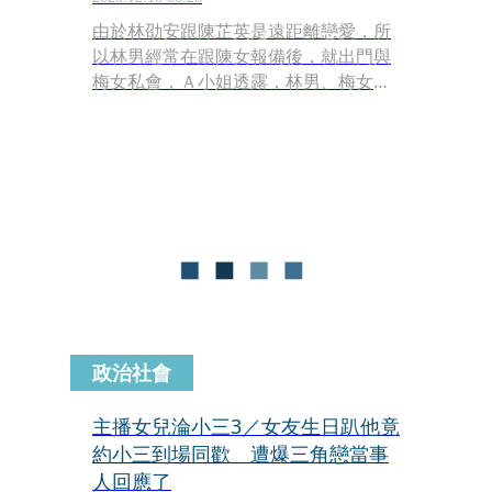
由於林劭安跟陳芷英是遠距離戀愛，所
以林男經常在跟陳女報備後，就出門與
梅女私會，Ａ小姐透露，林男、梅女見
面的頻率約一週一次，而每晚睡前的
「煲愛電話」更是一路講到凌晨，打得
相當火熱。
政治社會
主播女兒淪小三3／女友生日趴他竟
約小三到場同歡 遭爆三角戀當事
人回應了