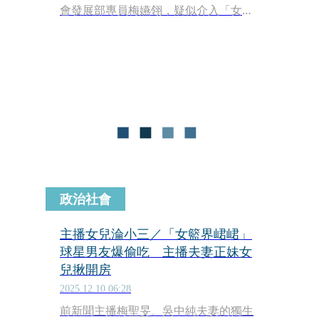
會發展部專員梅嬿翎，疑似介入「女籃
界峮峮」國手陳芷英與球星男友林劭安
的感情，梅嬿翎甚至趁著大罷免活動出
差期間，邀林劭安開房共度春宵。對
此，梅嬿翎母親吳中純透過媒體發聲，
否認女兒有當小三，怒斥爆料閨密動機
可疑，稱女兒明年就會出國留學。
政治社會
主播女兒淪小三／「女籃界峮峮」
球星男友爆偷吃 主播夫妻正妹女
兒揪開房
2025.12.10 06:28
前新聞主播梅聖旻、吳中純夫妻的獨生