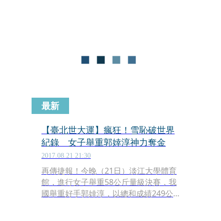
昨晚棒球輸給南韓的悔恨。
最新
【臺北世大運】瘋狂！雪恥破世界
紀錄 女子舉重郭婞淳神力奪金
2017.08.21 21:30
再傳捷報！今晚（21日）淡江大學體育
館，進行女子舉重58公斤量級決賽，我
國舉重好手郭婞淳，以總和成績249公
斤傲視群芳，也擊敗去年里約奧運金牌
泰國選手蘇甘雅(Sukanya Srisurat)，