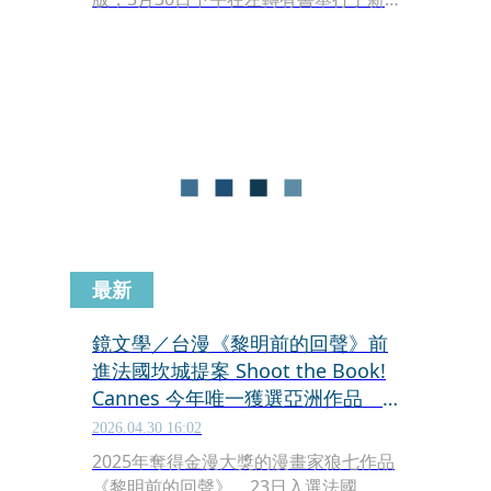
書發表會。主持人諶淑婷與作者藍佩
嘉，首先從自身經驗開始談起，談到她
們觀察到的，各種台灣移工與雇主的關
係、實際案例，也談到台灣這種依賴居
家型移工照護的制度，能否永續？如果
不能，台灣高齡化社會，未來的照護、
也就是我們每個人老後的未來，又該走
向何方？
最新
鏡文學／台漫《黎明前的回聲》前
進法國坎城提案 Shoot the Book!
Cannes 今年唯一獲選亞洲作品
孤獨的青春、友情的羈絆，毒癮的
2026.04.30 16:02
泥沼、與人性的微光
2025年奪得金漫大獎的漫畫家狼七作品
《黎明前的回聲》，23日入選法國