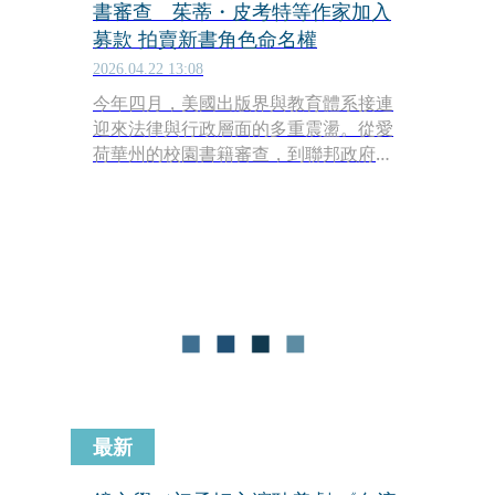
書審查 茱蒂・皮考特等作家加入
募款 拍賣新書角色命名權
2026.04.22 13:08
今年四月，美國出版界與教育體系接連
迎來法律與行政層面的多重震盪。從愛
荷華州的校園書籍審查，到聯邦政府對
文化機構的預算封殺，這場關於閱讀自
由與資訊獲取權的生存保衛戰，一幅攻
防地圖正清晰浮現。大出版集團與知名
作者紛紛加入，《姊姊的守護者》作者
茱蒂・皮考特（Jodi Picoult）等暢銷作
家為了募款資助受到圖書審查影響的出
版從業人員，甚至發起了拍賣新書角色
命名權的活動。
最新