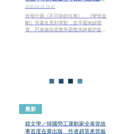
出版戰場
2026.04.24 18:47
曾發行過《不可能的任務》、《變形金
剛》等著名系列電影，並手握海綿寶
寶、忍者龜與星際爭霸戰等經典IP版權
的影視巨頭派拉蒙全球（Paramount
Global），在本月稍早正式宣布成立新
出版社「派拉蒙全球出版」
（Paramount Global Publishing,
PGP），將致力於「開發以其標誌性品
牌與影視系列為靈感的互補性出版內
容，並透過原創故事的創作來產出新
IP」。
最新
鏡文學／韓國勞工運動家全泰壹故
事首度在臺出版 作者趙英來曾躲