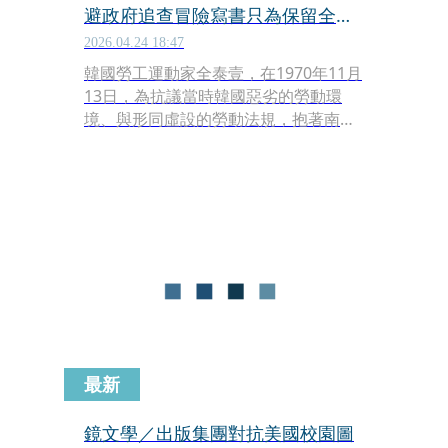
避政府追查冒險寫書只為保留全泰
壹事蹟
2026.04.24 18:47
韓國勞工運動家全泰壹，在1970年11月
13日，為抗議當時韓國惡劣的勞動環
境、與形同虛設的勞動法規，抱著南韓
的《勞動基準法》自焚身亡，時年22
歲。他的故事曾在1995年由導演朴光洙
改編為電影《美麗青年全泰壹》，知名
導演李滄東是這部電影的編劇之一。
《美麗青年全泰壹》上映後，獲得1995
年青龍獎最佳影片，並入圍柏林影展競
賽片，不過該年度的柏林金熊獎由李安
《理性與感性》奪得。
最新
鏡文學／出版集團對抗美國校園圖