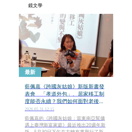
鏡文學
最新
藍佩嘉《跨國灰姑娘》新版新書發
表會 「孝道外包」、居家移工制
度能否永續？我們如何面對老後的
未來？
2026.05.31 12:15
藍佩嘉的《跨國灰姑娘：當東南亞幫傭
遇上臺灣新富家庭》最近推出20週年新
版，5月30日下午在左轉有書舉行了新