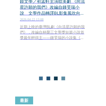
鏡文學／初孟軒主演耽美劇 《向流
星許願的我們》改編自鍾旻瑞小
說 文學作品轉譯BL影集風吹向台
灣？
2026.04.22 13:08
近期上映的臺灣BL劇《向流星許願的我
們》，改編自林榮三文學獎短篇小說首
獎最年輕得主——鍾旻瑞的小說集《觀
看流星的正確方式》同名篇章，該劇由
《八尺門的辯護人》主演初孟軒擔綱主
角，新銳演員鍾岳軒、余杰恩、各務孝
太出演。劇情講述主角返鄉後與高中戀
人重逢，在流星雨下許願後，展開尋找
自我的奇幻與療癒旅程，在普遍以編劇
原創故事為主的臺灣BL劇市場中，又多
了一部文學IP轉譯影集的作品。
最新