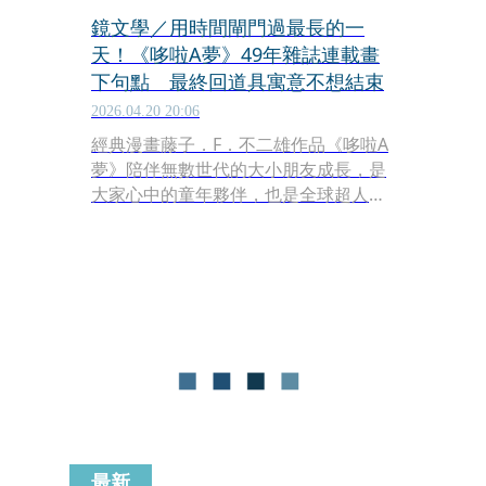
鏡文學／用時間閘門過最長的一
天！《哆啦A夢》49年雜誌連載畫
下句點 最終回道具寓意不想結束
2026.04.20 20:06
經典漫畫藤子．F．不二雄作品《哆啦A
夢》陪伴無數世代的大小朋友成長，是
大家心中的童年夥伴，也是全球超人氣
的IP角色，而最新發售的《快樂快樂月
刊》於本月15日宣布《哆啦A夢》正式
迎來「最終回」，結束長達49年的連
載。這部自1977年創刊以來便與雜誌共
生、跨越近半世紀的國民級作品，特別
選用單行本第31集中的經典篇章〈用時
間閘門度過最長的一天〉（時門で長～
～い一日）作為最終回，其背後的象徵
意義引發日本粉絲熱烈討論。
最新