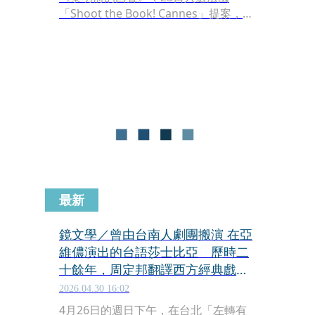
「Shoot the Book! Cannes」提案，是
這次八部入選作品中唯一一本亞洲作
品，更是台灣參與「Shoot the Book!
Cannes」活動以來第一本入選的台灣漫
畫。獨家代理本作影視改編權利的叁思
影視開發有限公司執行長林珊珊透露，
本作在來自全球60多部提案作品中拿到
評審最高分，而她也應主辦單位之邀將
在五月中親赴法國坎城，在坎城影展市
場展中發表提案。
最新
鏡文學／曾由台南人劇團搬演 在亞
維儂演出的台語莎士比亞 歷時二
十餘年，周定邦翻譯西方經典戲
劇 台文劇本套書、台語有聲書出
2026.04.30 16:02
版
4月26日的週日下午，在台北「左轉有