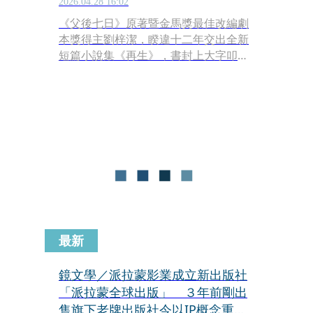
生鍵以小說讓亡友復活
2026.04.28 16:02
《父後七日》原著暨金馬獎最佳改編劇
本獎得主劉梓潔，睽違十二年交出全新
短篇小說集《再生》，書封上大字叩問
「你想要怎麼活？」的此書，收錄葉石
濤短篇小說獎首獎〈再生，涼子，以及
與幽靈共度的熱海〉，描述一名失去旅
伴的男子，自己去了和旅伴約好的日本
熱海旅行，卻在按下遙控器的「再生
（さいせい，日文的播放）」鍵後，復
活了旅伴的幽靈，一起看廣末涼子的不
倫消息。對此設計，劉梓潔受訪時表示
自己也如小說所言，去了與已故作家摯
友張經宏約好的日本四國八十八所，但
把她和好友連接起來的靈，卻不在參拜
最新
的寺廟裡，而是電視上播放著記者在渋
谷測試從廣末涼子工作室走到情夫鳥羽
鏡文學／派拉蒙影業成立新出版社
周作餐廳只要一百步的新聞裡⋯⋯。
「派拉蒙全球出版」 ３年前剛出
售旗下老牌出版社今以IP概念重回