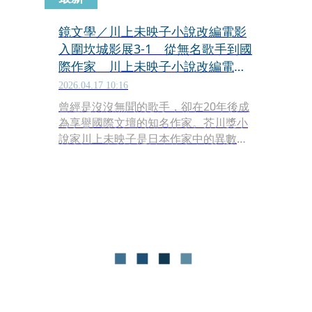
鏡文學／川上未映子小說改編電影
入圍坎城影展3-1 從無名歌手到國
際作家 川上未映子小說改編電影
入圍坎城「一種注目」
2026.04.17 10:16
曾經是沒沒無聞的歌手，卻在20年後成
為享譽國際文壇的知名作家。芥川獎小
說家川上未映子是日本作家中的異數，
曾被冠上「美女歌手作家」稱號、作品
被保守派批評，但近年她的小說陸續英
譯，打入歐美出版市場，更入圍國際布
克獎決選等獎項。她在15年前出版的長
篇小說《所有深夜的戀人們》（暫譯，
すべて真夜中の恋人たち，英文版：All
the Lovers in the Night），今年更改
編成同名電影，入圍2026年第79屆坎城
影展「一種注目」（Un Certain
Regard）單元，即將於坎城世界首映。