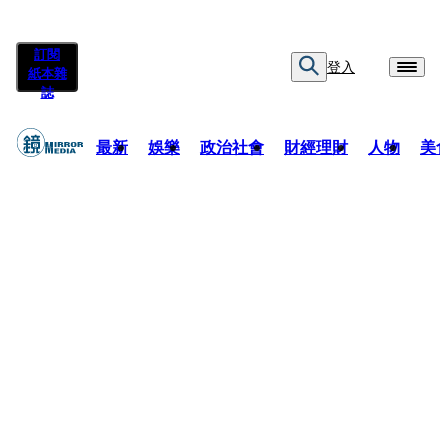
訂閱
登入
紙本雜
誌
最新
娛樂
政治社會
財經理財
人物
美