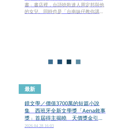
書」書店裡，台語唸歌達人周定邦與他
的女兒、同時也是「台南妹仔教你講台
語」YouTube頻道的創辦人ayo聯袂登
場，兩人一搭一唱，將西方經典文學與
台語文化巧妙融合，分享關於本月稍早
《台語搬世界名劇》套書的出版消息，
回溯這套台語劇本書歷時二十多年的翻
譯出版歷程，以及轉譯及製作過程中的
諸多巧思。
最新
鏡文學／價值3700萬的短篇小說
集 西班牙全新文學獎「Aena敘事
獎」首屆得主揭曉 天價獎金引發
熱議
2026.04.28 16:03