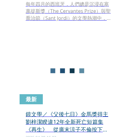
每年四月的西班牙，人們總是沉浸在塞
萬提斯獎（The Cervantes Prize）與聖
喬治節（Sant Jordi）的文學熱潮中，
然而，2026年的四月卻多出一聲撼動了
整個西語世界、甚至全球文學地景的巨
響：由西班牙國家持股超過一半的機場
管理界龍頭企業Aena所贊助創辦，獎金
高達100萬歐元（約新台幣3700萬元）
的全新文學獎「Aena敘事獎」（Aena
Narrative Prize）公布首屆得主，阿根
廷作家薩曼塔・舒維林（Samanta
Schweblin）以短篇小說集《好與壞》
（El buen mal，中文書名為本文暫譯）
成為首位得獎者。
最新
鏡文學／《父後七日》金馬獎得主
劉梓潔睽違12年全新死亡短篇集
《再生》 從廣末涼子不倫按下再