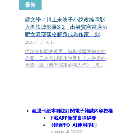
最新
鏡文學／川上未映子小說改編電影
入圍坎城影展3-2 出身貧寒當過酒
吧女靠部落格翻身成為作家 刻劃
日本底層的寫實真相
2026.04.17 10:16
從沒沒無聞的歌手，轉職成國際知名的
作家。日本芥川獎小說家川上未映子的
長篇小說《所有深夜的戀人們》（暫
譯，すべて真夜中の恋人たち，英文
版：All the Lovers in the Night），改
編的同名電影入圍今年坎城影展「一種
注目」單元。在她光鮮亮麗的作家表象
背後，有著一段出身弱勢貧困家庭的過
去。
鏡週刊紙本雜誌
訂閱電子雜誌
內容授權
下載APP
新聞自律綱要
《鏡週刊》AI使用準則