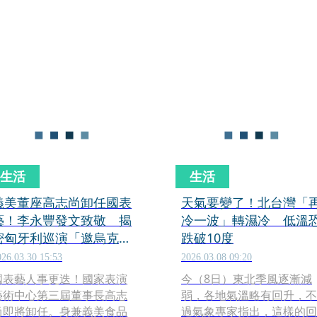
生活
生活
義美董座高志尚卸任國表
天氣要變了！北台灣「
藝！李永豐發文致敬 揭
冷一波」轉濕冷 低溫
密匈牙利巡演「邀烏克蘭
跌破10度
難民看戲」暖心內幕
026.03.30 15:53
2026.03.08 09:20
國表藝人事更迭！國家表演
今（8日）東北季風逐漸減
藝術中心第三屆董事長高志
弱，各地氣溫略有回升，不
尚即將卸任。身兼義美食品
過氣象專家指出，這樣的回