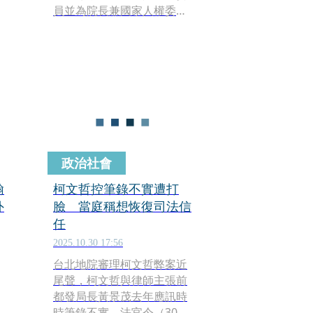
員並為院長兼國家人權委員
午
會主任委員陳菊業已請辭，
予以免職，此令自2月1日生
效。此消息曝光引發熱議，
作家苦苓今（29）日於臉書
意
粉專po文，提到當時才29歲
的陳菊被軍事法庭求處死
刑，她在𤠒中寫下「給台灣
的遺書」，苦苓也感嘆直
呼，「民主前輩奉獻一生，
政治社會
台灣命運仍然岌岌可危，真
翰
柯文哲控筆錄不實遭打
不知國賊何日可除？」
外
臉 當庭稱想恢復司法信
任
2025.10.30 17:56
台北地院審理柯文哲弊案近
尾聲，柯文哲與律師主張前
都發局長黃景茂去年應訊時
時筆錄不實，法官今（30