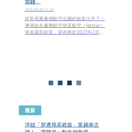
加錢」
2026.08.06 11:41
經常搭乘廉價航空出國的旅客注意了！
澳洲知名廉價航空捷星航空（Jetstar）
發表最新政策，宣布將於2027年2月起
全面取消現行的「7公斤手提行李限
制」，但同時祭出一項震撼新規定：未
來基礎機票僅包含一張放置於「座位下
方」的小型隨身包，若旅客想要把登機
箱或較大的手提行李放進「頭頂置物
箱」，必須額外付費購買！這項重大變
更隨即引發廣大旅客爭議，不少人質疑
機票並未降價，根本是變相縮水。
最新
洋妞「穿透視高衩裝」逛越南古