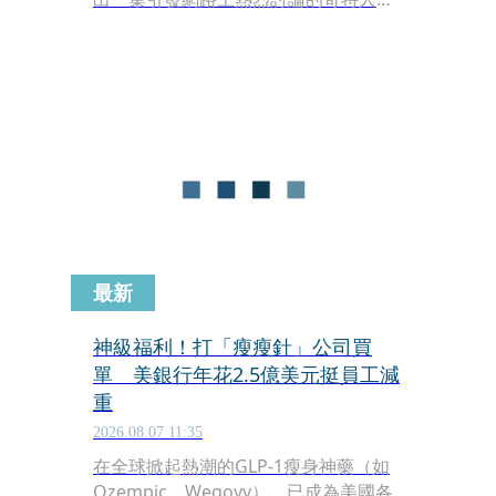
故事。節目邀請到藝人小森純深入直擊
幾位「在30多歲就升格當阿嬤」的女性
生活，其中一位居住於廣島縣的36歲女
子NARU，分享了自己15歲時與當時27
歲的丈夫相識並迅速懷孕的過去，極具
衝擊力的經歷讓主持人在錄影現場忍不
住驚呼：「這真的太危險了吧！」
最新
神級福利！打「瘦瘦針」公司買
單 美銀行年花2.5億美元挺員工減
重
2026.08.07 11:35
在全球掀起熱潮的GLP-1瘦身神藥（如
Ozempic、Wegovy），已成為美國各