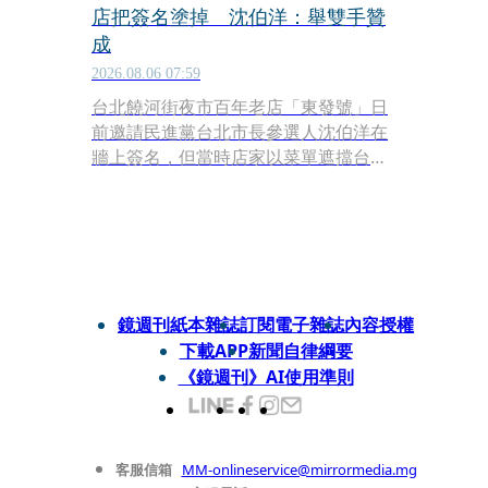
店把簽名塗掉 沈伯洋：舉雙手贊
成
2026.08.06 07:59
台北饒河街夜市百年老店「東發號」日
前邀請民進黨台北市長參選人沈伯洋在
牆上簽名，但當時店家以菜單遮擋台北
市長蔣萬安過去的簽名，一時間慘遭洗
版與炎上。隨著輿論越演越烈，店家疑
不堪壓力已將相關簽名塗掉，回歸純粹
經營。對此，沈伯洋表示「自己舉雙手
贊成」。
鏡週刊紙本雜誌
訂閱電子雜誌
內容授權
下載APP
新聞自律綱要
《鏡週刊》AI使用準則
客服信箱
MM-onlineservice@mirrormedia.mg