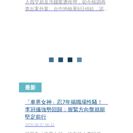
入假交易及洗錢案遭收押，如今檢調再
查出案外案。台中地檢署6日偵結，認
定陳昱瑄涉嫌利用BNT疫苗採購名義，
向慈濟基金會詐取高達10.6億元的委任
報酬，依詐欺等罪嫌將其起訴。此事曝
光後，不僅證實當年慈濟的BNT採購過
程慘遭騙局，也讓疫情期間的「擋疫
苗」爭議再度浮上檯面。
最新
「車界女神」忍7年揭職場性騷！
李冠儀強勢回歸：握緊方向盤就能
堅定前行
2026.08.07 06:41