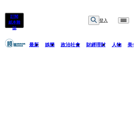
訂閱
登入
紙本雜
誌
最新
娛樂
政治社會
財經理財
人物
美