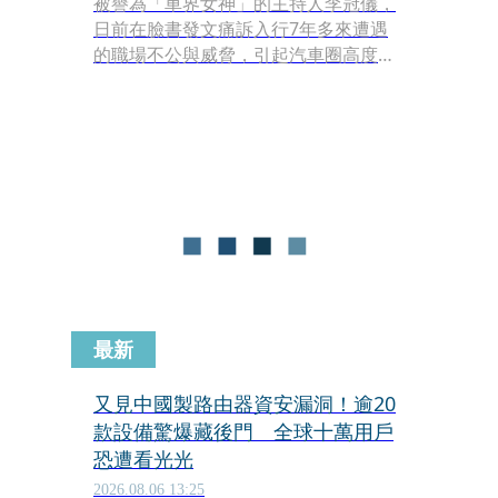
被譽為「車界女神」的主持人李冠儀，
日前在臉書發文痛訴入行7年多來遭遇
的職場不公與威脅，引起汽車圈高度關
注。在獲得廣大粉絲與業界前輩的聲援
後，她於近日重新振作、重回駕駛座，
宣布正式回歸熱愛的汽車頻道主持，用
實際行動向職場陰影說不。
最新
又見中國製路由器資安漏洞！逾20
款設備驚爆藏後門 全球十萬用戶
恐遭看光光
2026.08.06 13:25