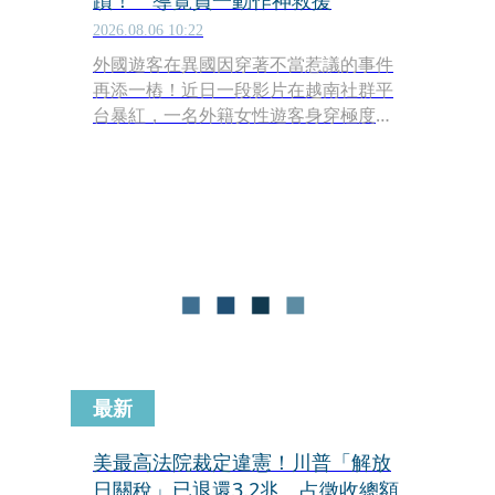
蹟！ 導覽員一動作神救援
2026.08.06 10:22
外國遊客在異國因穿著不當惹議的事件
再添一樁！近日一段影片在越南社群平
台暴紅，一名外籍女性遊客身穿極度暴
露的黑色透視裝、搭配高衩設計，準備
進入會安古城知名地標「日本橋」
（Chùa Cầu，又稱來遠橋）參觀。所幸
現場一名女性導遊發現後，第一時間上
前以流利英語溫和卻堅定地勸阻，最終
該名女遊客與同行友人態度良好地配合
離開。這段「柔性執法」過程被拍下傳
上網，獲得在地網友一致好評。
最新
美最高法院裁定違憲！川普「解放
日關稅」已退還3.2兆 占徵收總額