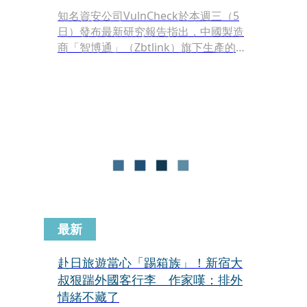
知名資安公司VulnCheck於本週三（5
日）發布最新研究報告指出，中國製造
商「智博通」（Zbtlink）旗下生產的20
多款路由器產品，在出廠時即預先植入
了名為「Endlessdoors」的後門程式。
專家估算全球已有超過10萬台設備受影
響，駭客不僅能輕鬆接管路由器，更能
以此為跳板侵入同網路下的其他裝置，
對居家及企業網路安全構成極大威脅。
最新
赴日旅遊當心「踢箱族」！新宿大
叔狠踹外國客行李 作家嘆：排外
情緒不藏了