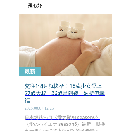
羅心妤
最新
交往1個月就懷孕！15歲少女愛上
27歲大叔 36歲當阿嬤：波折但幸
福
2026.08.07 12:25
日本網路節目《愛之鬣狗 season6》
（愛のハイエナ season6）最新一期播
出一集引發網路上熱烈討論的奇特人生