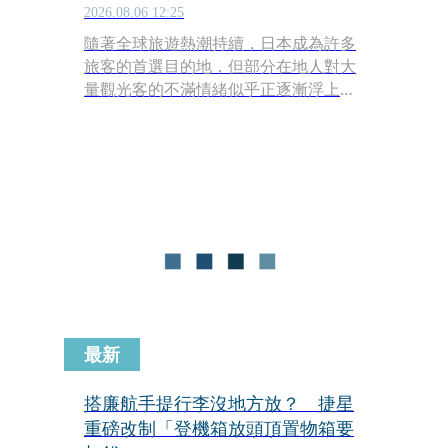
2026.08.06 12:25
隨著全球旅遊熱潮持續，日本成為許多
旅客的首選目的地，但部分在地人對大
量觀光客的不滿情緒似乎正逐漸浮上檯
面。旅日作家張維中3日於臉書發文透
露，在東京新宿街頭目擊一名日本上班
族，疑似不滿外國遊客停下腳步拍照，
竟當街「狠踹」對方行李箱洩憤。他呼
籲赴日遊客務必提高警覺，並點出這類
脫序行為背後，恐與日本社會日益加劇
的排外氣氛有關。
最新
搭廉航手提行李沒地方放？ 捷星
重磅改制「登機箱放頭頂置物箱要