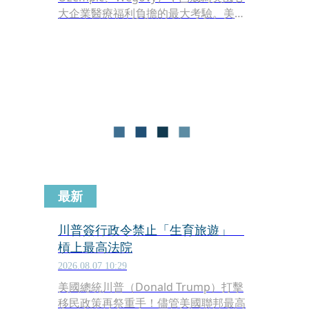
大企業醫療福利負擔的最大考驗。美商
美國銀行（Bank of America）執行長
莫尼漢（Brian Moynihan）週三接受
《CNBC》專訪時透露，美銀每年光是
為員工支付GLP-1減重藥物的費用就高
達2.5億美元（約新台幣80億元）。儘管
成本暴增，莫尼漢仍力挺這項政策，認
為這是對員工健康極具價值的長期投
資。
最新
川普簽行政令禁止「生育旅遊」
槓上最高法院
2026.08.07 10:29
美國總統川普（Donald Trump）打擊
移民政策再祭重手！儘管美國聯邦最高