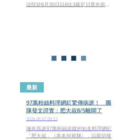
法院於6月30日以6比3裁定川普先前試
圖終結「屬地主義」出生公民權的行政
命令違憲，川普仍於週四（6日）在白
宮橢圓形辦公室簽署了兩項範圍較窄的
全新行政命令，試圖繞過法院裁決，將
打擊矛頭精準對準外國人赴美產子的
「生育旅遊」（birth tourism）。此舉
再度發動對美國憲法條款的挑戰，預計
將引發新一波強烈的法律戰。
最新
97萬粉絲料理網紅驚傳病逝！ 團
隊發文證實：肥大叔8/5離開了
2026.08.07 09:13
擁有高達97萬粉絲追蹤的知名料理網紅
「肥大叔」（本名何裕輝），以親切接