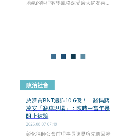
地氣的料理教學風格深受廣大網友喜
愛。不料日前粉專無預警發布噩耗，證
實肥大叔已於2026年8月5日不幸離世，
消息一出震驚無數粉絲。
政治社會
慈濟買BNT遭詐10.6億！ 醫揭蔣
萬安「翻車現場」：陳時中當年是
阻止被騙
2026.08.07 07:49
彰化律師公會前理事長陳昱瑄先前因涉