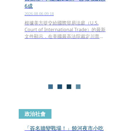
6成
2026.08.06 09:18
根據美方提交給國際貿易法庭（U.S.
Court of International Trade）的最新
文件顯示，在美國最高法院裁定川普動
用《國際緊急經濟權力法》（IEEPA）
加徵的「解放日」（liberation day）關
稅違憲無效後，聯邦政府已陸續向進口
商退還高達約1,000億美元（約合新台幣
3.2兆元）的稅款，數額相當於先前所徵
收總額的6成。不過川普對此卻公開宣
稱，已找到其他法源「另闢蹊徑」繼續
課徵關稅。
政治社會
「簽名牆變戰場！」饒河夜市小吃