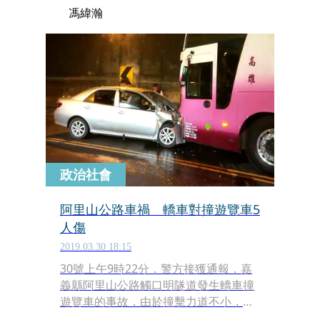
馮緯瀚
政治社會
阿里山公路車禍 轎車對撞遊覽車5
人傷
2019.03.30 18:15
30號上午9時22分，警方接獲通報，嘉
義縣阿里山公路觸口明隧道發生轎車撞
遊覽車的事故，由於撞擊力道不小，造
成小轎車上4大1小受傷，其中1人昏