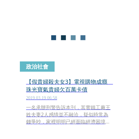
了2百多萬元保險金，依據當時警方調
查，夫妻倆對於女兒失蹤，情緒似乎不
太慌張，王男當晚還與友人飲酒作樂，
不合常理。
政治社會
【假貴婦殺夫女3】電視購物成癮
珠光寶氣貴婦欠百萬卡債
2019.03.19 06:58
一名承辦刑警告訴本刊，其實鐵工廠王
姓夫妻2人感情並不融洽，疑似時常為
錢爭吵，家裡明明已經面臨經濟困境，
妻子還陸續幫先生投保，很愛買電視購
物商品紓壓，大多鎖定名貴珠寶，即使