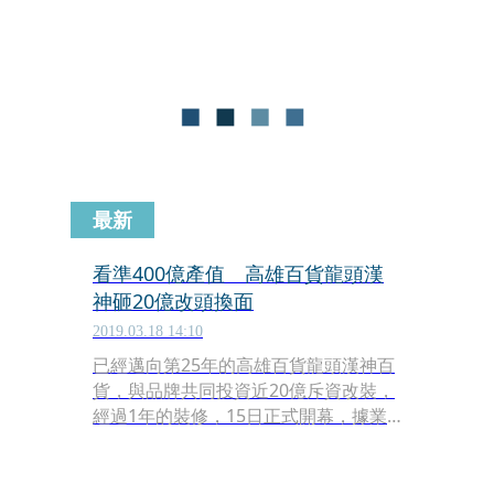
因為是當冷凍貨櫃倉庫使用，所以不以
為意。
最新
看準400億產值 高雄百貨龍頭漢
神砸20億改頭換面
2019.03.18 14:10
已經邁向第25年的高雄百貨龍頭漢神百
貨，與品牌共同投資近20億斥資改裝，
經過1年的裝修，15日正式開幕，據業
者表示這次引進28家精品品牌，打造奢
華精品旗艦店樣貌呈現，力邀《我們與
惡的距離》女主角賈靜雯站台，揭開祕