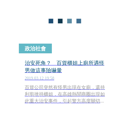
政治社會
治安死角？ 百貨櫃姐上廁所遇怪
男做這事險嚇暈
2019.03.12 19:58
百貨公司突然有怪男出現在女廁，還持
利剪挾持櫃姐，在高雄熱鬧商圈出現如
此重大治安事件，引起警方高度關切，
立即出動4個線上警網前往處理，怪男
聞風而逃，櫃姐則是驚魂未定。