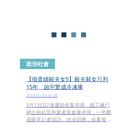
的女兒毒死棄屍橋邊，刻意布置成疑似
遭性侵，只為謀奪2百多萬元的保險
金。
政治社會
【假貴婦殺夫女5】殺夫弒女只判
15年 凶宅驚成冷凍庫
2019.03.19 06:58
3月13日記者重回命案現場，鐵工廠已
經出租給其他業者當倉庫使用，一旁鄰
居眼見記者採訪，冷冷回應，命案發生
後半年，房東已經找到新房客出租，新
房客也知道承租地點曾經發生命案，但