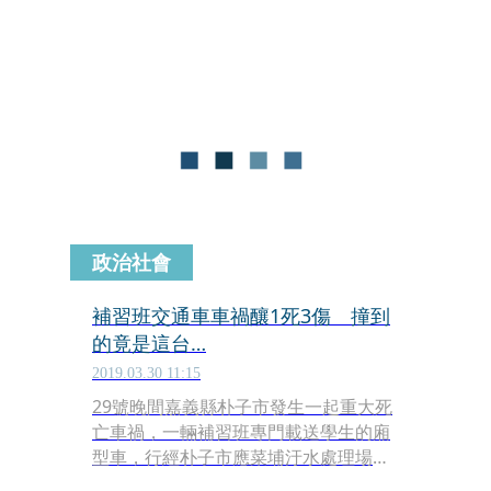
迷，由救護車送往醫院救治中。
政治社會
補習班交通車車禍釀1死3傷 撞到
的竟是這台…
2019.03.30 11:15
29號晚間嘉義縣朴子市發生一起重大死
亡車禍，一輛補習班專門載送學生的廂
型車，行經朴子市應菜埔汙水處理場旁
的產業道路，可能當地天色昏暗，視線