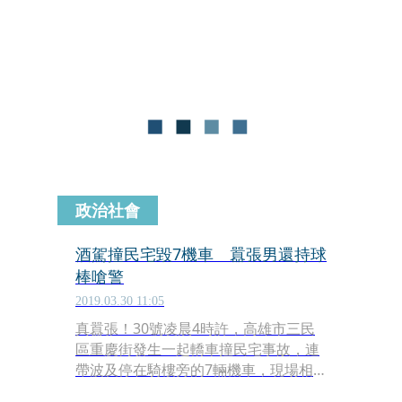
不佳，與一輛耕耘車發生擦撞，造成1
死3學生輕重傷的慘劇。
政治社會
酒駕撞民宅毀7機車 囂張男還持球
棒嗆警
2019.03.30 11:05
真囂張！30號凌晨4時許，高雄市三民
區重慶街發生一起轎車撞民宅事故，連
帶波及停在騎樓旁的7輛機車，現場相
當凌亂，車上2名男子下車時滿身酒