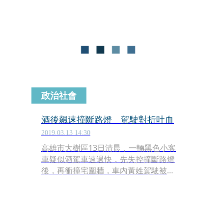
境花園面紗！GRAND OPENING PARTY
更邀請金曲歌后艾怡良，與伊林超模林
嘉綺、王麗雅跨界合作，帶來美麗時尚
與天籟歌聲結合的祕境秀。
政治社會
酒後飆速撞斷路燈 駕駛對折吐血
2019.03.13 14:30
高雄市大樹區13日清晨，一輛黑色小客
車疑似酒駕車速過快，先失控撞斷路燈
後，再衝撞宅圍牆，車內黃姓駕駛被彈
到副駕駛座，身體彎腰對折吐血，所幸
送醫後無生命危險。