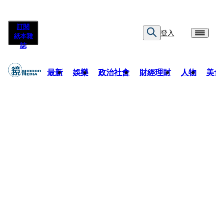
訂閱
登入
紙本雜
誌
最新
娛樂
政治社會
財經理財
人物
美