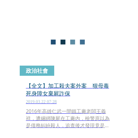
氣，當警消到場時，一名男子突然從車
門拿起球棒，不斷嗆聲還作勢要攻擊員
警，警方見狀立即將他壓制，對其酒測
值高達為0.88mg/L，將2人移送法辦。
政治社會
【全文】加工殺夫案外案 狠母毒
死身障女棄屍詐保
2019.03.22 07:28
2016年高雄仁武一間鐵工廠老闆王義
祥，遭綑綁陳屍在工廠內，檢警原以為
是債務糾紛殺人，追查後才發現竟是老
闆夫婦為詐領千萬元保險金而故布疑