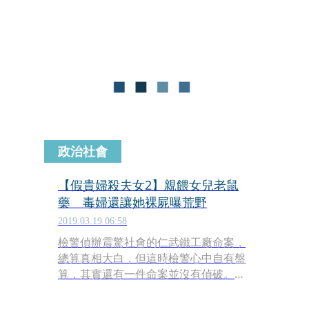
在查案過程中警方也發現，王男的女兒
2013年不明原因死在橋邊，經過抽絲剝
繭，終於找到王婦買老鼠藥毒死女兒的
證據，原來是老闆夫婦為了保險金而狠
殺親生女，最終王婦共被判刑15年2個
月，用後半生為惡行贖罪。
政治社會
【假貴婦殺夫女2】親餵女兒老鼠
藥 毒婦還讓她裸屍曝荒野
2019.03.19 06:58
檢警偵辦震驚社會的仁武鐵工廠命案，
總算真相大白，但這時檢警心中自有盤
算，其實還有一件命案並沒有偵破。檢
警發現，死者王男與黃婦所生的次女王
秀鳳，於2013年意外身故後，黃婦領取