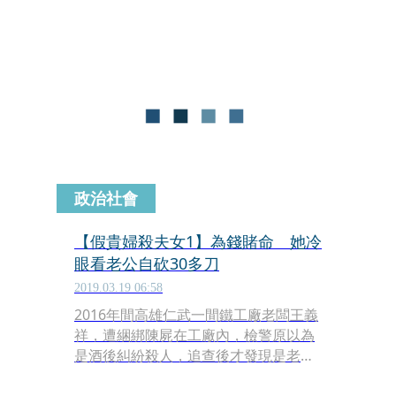
陣；更發現老闆夫婦的女兒於2013年死
在橋邊，原因不明，經抽絲剝繭，終於
找到王婦買老鼠藥毒死女兒的證據，原
來是夫婦倆為保險金狠殺親生女兒。如
今王婦被判刑15年2個月，用後半生為
惡行贖罪。
政治社會
【假貴婦殺夫女1】為錢賭命 她冷
眼看老公自砍30多刀
2019.03.19 06:58
2016年間高雄仁武一間鐵工廠老闆王義
祥，遭綑綁陳屍在工廠內，檢警原以為
是酒後糾紛殺人，追查後才發現是老闆
夫婦為詐領千萬元保險金而故布疑陣；