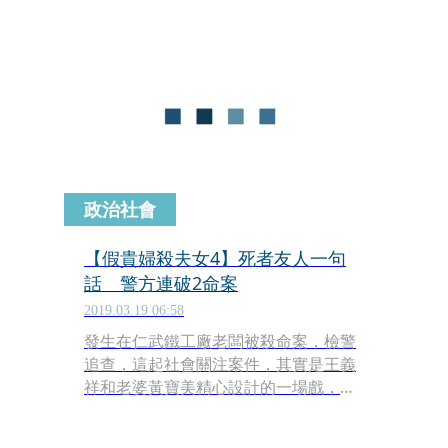
1顆8克拉鑽石戒指，也毫不猶豫刷老公
的卡照買不誤。甚至在殺夫後，還去逛
百貨公司週年慶，真的讓警方驚訝她的
冷血。檢警調出黃女消費紀錄，承辦女
檢察官看了刷卡單上的購物次數也頻頻
搖頭。
政治社會
【假貴婦殺夫女4】死者友人一句
話 警方連破2命案
2019.03.19 06:58
發生在仁武鐵工廠老闆被殺命案，檢警
追查，這起社會關注案件，其實是王義
祥和老婆黃寶美精心設計的一場戲，結
果不但被警方戳穿，更被查出這對夫婦
早在2013年就玩過同樣的把戲，把自己