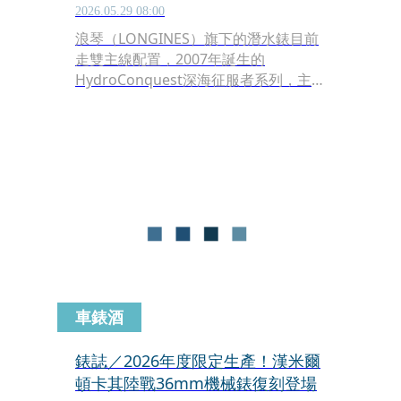
2026.05.29 08:00
浪琴（LONGINES）旗下的潛水錶目前
走雙主線配置，2007年誕生的
HydroConquest深海征服者系列，主打
現代的潛水錶風格，以「浪鬼」之名席
捲市場，成為中價位級距上最具代表性
的潛水錶之一；但如果要說能夠代表浪
琴的潛水錶的輝煌歷史，那就非得是
Legend Diver復刻傳奇潛水系列莫屬，
承襲浪琴歷史上經典潛水錶Legend
Diver的造型與內置旋轉圈配置，每個細
節都有故事。
車錶酒
錶誌／2026年度限定生產！漢米爾
頓卡其陸戰36mm機械錶復刻登場