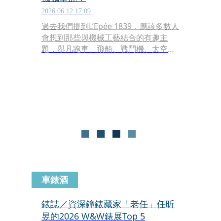
2026.06.12 17:09
過去我們提到L’Epée 1839，應該多數人
會想到那些與機械工藝結合的有趣主
題，舉凡跑車、飛船、戰鬥機、太空
梭，甚至是機器人，一座座「機械玩
具」讓所有男人們變成男孩，目不轉睛
的一直盯著看！L’Epée 1839的創意角色
還不僅止於「無機物」，先前更是有蜘
蛛座鐘，猶如科幻故事裡才會出現的機
械生物，成為品牌的經典主題之一。
車錶酒
錶誌／資深鐘錶藏家「老任」任昕
昱的2026 W&W錶展Top 5