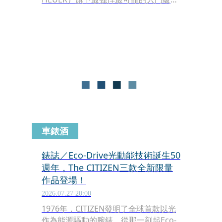
款。近年來再加入Aquaracer
Solargraph以太陽能驅動石英機芯，讓
精準度更上層樓。最近剛好趕上炎炎夏
日，品牌發表全新Aquaracer
Professional Solargraph，除了換上全
新配色與錶殼設計，還推出以往沒有的
小尺寸28毫米錶殼。
車錶酒
錶誌／Eco-Drive光動能技術誕生50
週年，The CITIZEN三款全新限量
作品登場！
2026.07.27 20:00
1976年，CITIZEN發明了全球首款以光
作為能源驅動的腕錶，從那一刻起Eco-