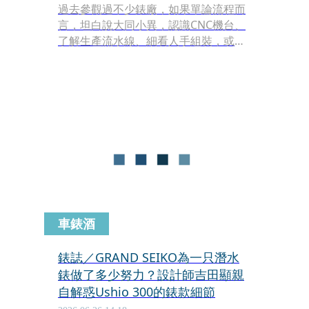
過去參觀過不少錶廠，如果單論流程而
言，坦白說大同小異，認識CNC機台、
了解生產流水線、細看人手組裝，或許
再有個加工展示，主要還是端看各品牌
專屬技術或特色賣點。比起實際的製作
過程，更多時候會讓我留下深刻印象
的，其實是它們呈現出的氛圍，你可以
精準感受到每一個品牌的獨特性格，不
僅表現在手錶設計當中，也藏在錶廠裡
的每一個角落。
車錶酒
錶誌／GRAND SEIKO為一只潛水
錶做了多少努力？設計師吉田顯親
自解惑Ushio 300的錶款細節