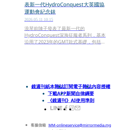
表新一代HydroConquest大英國協
運動會紀念錶
2026.05.11 10:15
浪琴前陣子發表了最新一代的
HydroConquest深海征服者系列，基本
沿用了2023年的GMT款式基礎，包括錶
耳的線條、錶冠與護橋造型的細節，還
有新式H鍊節的錶帶，以及面盤上的時
標刻度，部分款式加入新的米蘭鏈帶選
項，一登場就獲得許多關注。很多玩家
都說，那個過去橫掃入門級距潛水錶的
浪鬼，終於回來了。
鏡週刊紙本雜誌
訂閱電子雜誌
內容授權
下載APP
新聞自律綱要
《鏡週刊》AI使用準則
客服信箱
MM-onlineservice@mirrormedia.mg