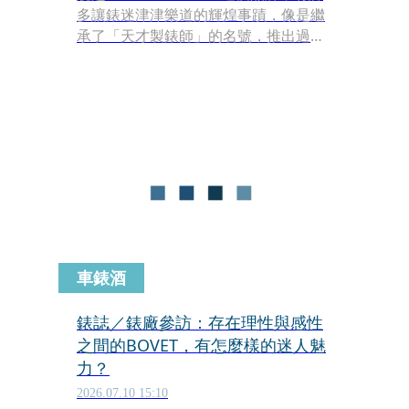
多讓錶迷津津樂道的輝煌事蹟，像是繼
承了「天才製錶師」的名號，推出過許
多獨步全球的頂級複雜功能，是最早在
鐘錶市場裡引領酒桶殼型風潮，更是把
傳統製錶導入奢華時尚領域的開創者之
一。時至今日，FRANCK MULLER是一
家擁有高度垂直整合製造的製錶品牌，
超過90%的零件皆由內部研發與完成，
當中還不乏許多頂級複雜功能。
車錶酒
錶誌／錶廠參訪：存在理性與感性
之間的BOVET，有怎麼樣的迷人魅
力？
2026.07.10 15:10