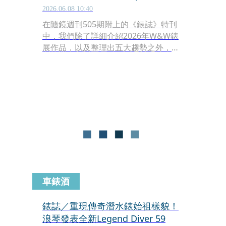
2026.06.08 10:40
在隨鏡週刊505期附上的《錶誌》特刊
中，我們除了詳細介紹2026年W&W錶
展作品，以及整理出五大趨勢之外，還
找來許多鐘錶圈內的專家們，選出他們
心目中的Top 5。其中，中國著名自媒
體的「老任」任昕昱Goerge，從事汽
車及網路行銷領域工作近20年的他，於
2020年創辦「這錶值麼」腕錶頻道 ，提
供許多不同的觀點。這次就請他分享今
年錶展內的Top 5究竟是哪五款。
車錶酒
錶誌／重現傳奇潛水錶始祖樣貌！
浪琴發表全新Legend Diver 59