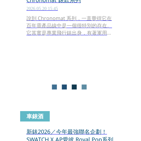
Chronomat 錶款系列
2026.05.20 15:45
說到 Chronomat 系列，一直覺得它在
百年靈產品線中是一個很特別的存在。
它其實是專業飛行錶出身，有著軍用計
時碼錶的獨特背景；但是其外型設計，
又有足以進入日常穿搭的強烈風格，更
是百年靈在 80 年代石英危機發生之
時，回應機械腕錶為何仍值得存在的一
次重要宣示。
車錶酒
新錶2026／今年最強聯名企劃！
SWATCH X AP愛彼 Royal Pop系列