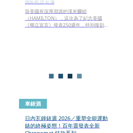
2026.05.25 11:38
與美國有深厚淵源的漢米爾頓
（HAMILTON），這次為了紀念美國
《獨立宣言》發表250週年，特別復刻
自1970年代罕見的FAPD 5101，打造卡
其陸戰36mm機械錶，除了忠於原味的
造型，此次品牌還開啟新的銷售模式：
年度限定生產，如同字面意義一樣，僅
在今年生產，並把特殊字樣刻在錶背。
車錶酒
日內瓦鐘錶週 2026／重塑全能運動
錶的終極姿態！百年靈發表全新