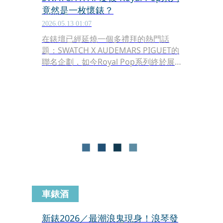
竟然是一枚懷錶？
2026.05.13 01:07
在錶壇已經延燒一個多禮拜的熱門話
題：SWATCH X AUDEMARS PIGUET的
聯名企劃，如今Royal Pop系列終於展
示它的廬山真面目。這是一枚懷錶，有
著皇家橡樹的經典外型的懷錶，透過可
拆卸模組化結構能讓大家隨心所欲更換
風格，一共8種顏色選擇，每款定價
NT$12,150起，預計5月16日於指定通
路開始販售。
車錶酒
新錶2026／最潮浪鬼現身！浪琴發