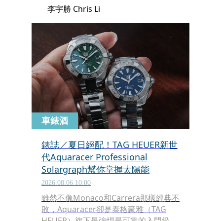
李宇勝 Chris Li
車錶酒
錶誌／夏日絕配！TAG HEUER新世
代Aquaracer Professional
Solargraph幫你掌握太陽能
2026.08.06 10:00
雖然不像Monaco和Carrera那樣經典不
敗，Aquaracer卻是泰格豪雅（TAG
HEUER）旗下最強悍最可靠的入門級錶