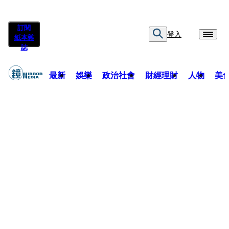
訂閱
登入
紙本雜
誌
最新
娛樂
政治社會
財經理財
人物
美