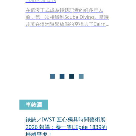
2026.06.26 14:18
在還沒正式成為鐘錶記者的好多年以
前，第一次接觸到Scuba Diving。當時
趁著在澳洲遊學放假的空檔去了Cairns
一趟，先去試了高空跳傘接著去大堡礁
潛水，完全是在用極限運動體驗人生的
階段。當時帶我們潛水的教練戴著一只
機械潛水錶，正當我在適應裝備忙得手
忙腳亂的時候，他突然走過來邊show
手錶邊說，「妳覺得這只錶酷嗎？我每
天都戴著它下水，喜歡到甚至平時也想
戴著，但晚上去夜店戴這個真的太不合
適了，如果它可以更薄、更小、更準就
好了。」
車錶酒
錶誌／IWST 匠心獨具時間藝術展
2026 報導：養一隻L’Epée 1839的
機械壁虎！