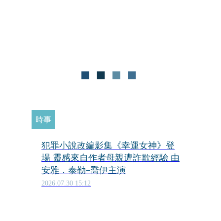
時事
犯罪小說改編影集《幸運女神》登
場 靈感來自作者母親遭詐欺經驗 由
安雅．泰勒–喬伊主演
2026.07.30 15:12