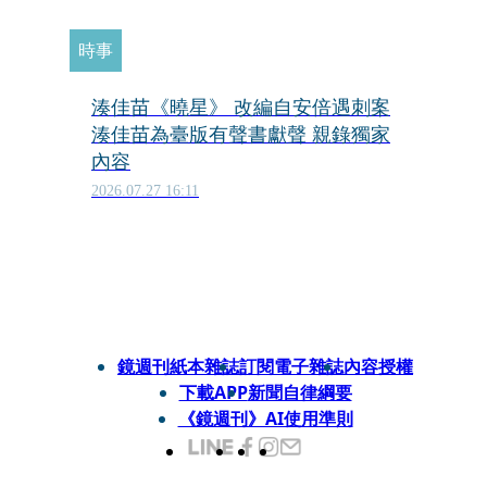
時事
湊佳苗《曉星》 改編自安倍遇刺案
湊佳苗為臺版有聲書獻聲 親錄獨家
內容
2026.07.27 16:11
鏡週刊紙本雜誌
訂閱電子雜誌
內容授權
下載APP
新聞自律綱要
《鏡週刊》AI使用準則