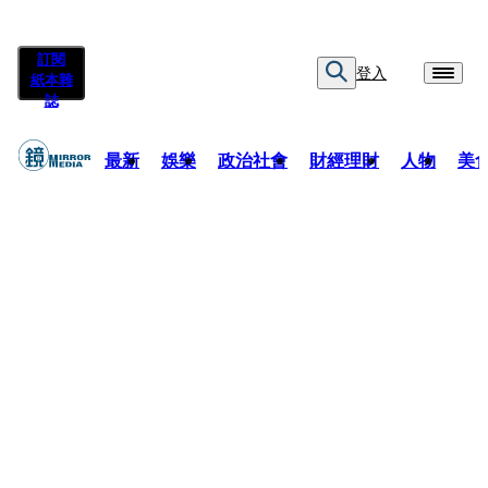
訂閱
登入
紙本雜
誌
最新
娛樂
政治社會
財經理財
人物
美