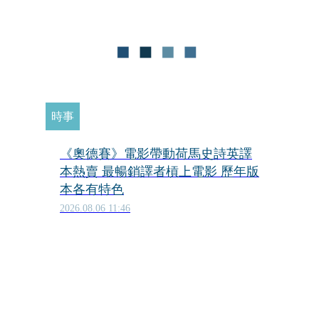
時事
《奧德賽》電影帶動荷馬史詩英譯
本熱賣 最暢銷譯者槓上電影 歷年版
本各有特色
2026.08.06 11:46