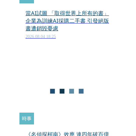
當AI試圖 「取得世界上所有的書」
企業為訓練AI採購二手書 引發絕版
書遭銷毀憂慮
2026.08.04 18:25
時事
《名偵探柯南》效應 連四年破百億