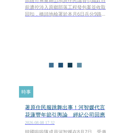
高雄市無黨籍山地原住民議員范織欽日
前遭控涉入原鄉部落工程發包案並收取
回扣，橋頭地檢署於本月6日兵分9路發
動大規模搜索，當場帶回范織欽及相關
涉案人員共8人，全案朝《貪污治罪條
例》方向偵辦。面對親哥哥捲入重罪風
暴，民進黨立委伍麗華並未選擇切割，
反而於8日深夜感性發文，坦言「這次
我承認感到委屈與心痛」，但也堅定喊
話：「他是我大哥，他很好，我們絕對
不會讓他孤單。」
時事
著原住民服跳舞出事！河智媛代言
花蓮豐年節引輿論 經紀公司回應
2026.08.08 17:32
韓國啦啦隊成員河智媛在8月7日，受邀