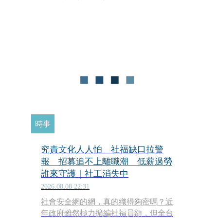
死遭判刑的社工，也讓第一線的他們人
人自危。最令基層寒心的是，判決書中
寫著「自願承擔保證人地位」這九個
字，到底什麼是保證人地位？法界解
釋，就是對犯罪結果的發生負有防止義
務，能防止而不防止，等同積極犯罪。
判決一出，各地社工團體走上街頭抗
議，質疑機構能全身而退，責任卻全由
基層扛下。他們呼籲政府正視政策落
差，別讓社工成為社會安全網破洞的替
罪羔羊。
時事
究責文化人人怕 社福缺口拉警
報 招募追不上離職潮 低薪過勞
誰來守護｜社工消失中
2026.08.08 22:31
社會安全網的網，真的織得夠密嗎？近
年政府雖然極力擴編社福員額，但全台