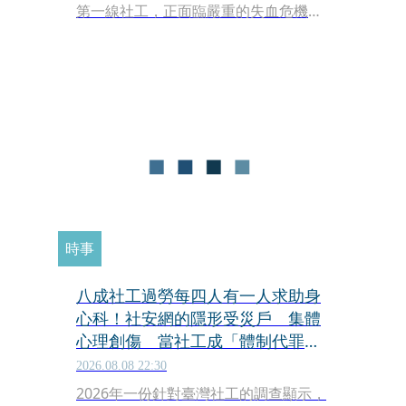
第一線社工，正面臨嚴重的失血危機。
來看這組驚人的數據，根據最新官方統
計，公部門的社工缺口，其中新北市缺
額高達206人、全台最多，桃園與高雄
緊追在後，缺口也都破百人，這背後反
映出的是「招募速度趕不上離職」的惡
性循環。檢討整個社工的就業環境，低
薪、過勞、工時長、沒有加班費與民眾
對於他們的過度期待，種種壓力下，在
裡面的人拼命想逃，新血不想進，這張
守護弱勢的網，如果連社工自己都接不
住，制度又該如何走下去？
時事
八成社工過勞每四人有一人求助身
心科！社安網的隱形受災戶 集體
心理創傷 當社工成「體制代罪
羊」 防禦性社工不敢多做無奈趨
2026.08.08 22:30
勢？耗竭殆盡下的社安網危機｜社
2026年一份針對臺灣社工的調查顯示，