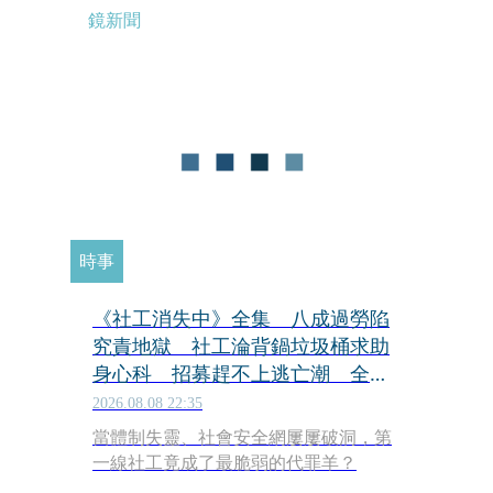
鏡新聞
時事
《社工消失中》全集 八成過勞陷
究責地獄 社工淪背鍋垃圾桶求助
身心科 招募趕不上逃亡潮 全台
社工缺口警報 揭薪資回捐黑幕
2026.08.08 22:35
血汗錢遭剝削
當體制失靈、社會安全網屢屢破洞，第
一線社工竟成了最脆弱的代罪羊？