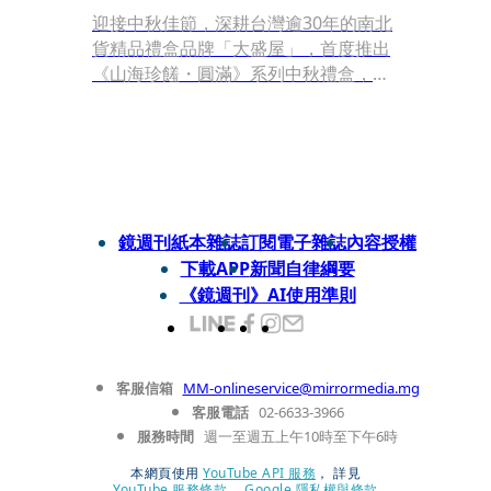
迎接中秋佳節，深耕台灣逾30年的南北
貨精品禮盒品牌「大盛屋」，首度推出
《山海珍饈・圓滿》系列中秋禮盒，以
網羅世界珍饈為品牌理念，精選香菇、
干貝、鮑魚、XO醬等頂級食材，打造兼
具送禮質感與餐桌美味的中秋禮盒。今
年主打「味傳承－台灣香菇禮盒」、
「豐食尚禮盒」及「盛宴京讚A2禮盒」
三大系列，即日起開放預購。
鏡週刊紙本雜誌
訂閱電子雜誌
內容授權
下載APP
新聞自律綱要
《鏡週刊》AI使用準則
客服信箱
MM-onlineservice@mirrormedia.mg
客服電話
02-6633-3966
服務時間
週一至週五上午10時至下午6時
本網頁使用
YouTube API 服務
， 詳見
YouTube 服務條款
、
Google 隱私權與條款