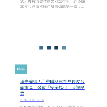
號」實兵演習持續火熱進行中。許多國
軍官兵與海巡同仁身處備戰第一線，無
法返家與親友共度佳節。總統賴清德今
日上午特別前往高雄，親自登上飛彈快
艇視導「濱海打擊及近岸防禦」操演，
並於臉書發文向全體國軍官兵與默力支
持的眷屬致上最高敬意，祝賀父親節快
樂。
時事
漢光演習！心戰喊話車罕見現蹤台
南市區 發放「安全指引」疏導民
眾
2026.08.08 12:26