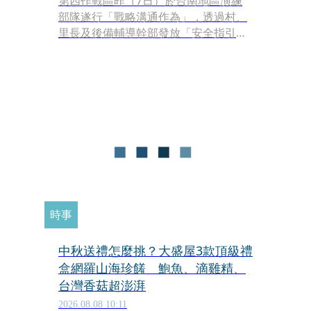
第四作戰區昨（7日）於台南地區演練
部隊遂行「戰略溝通作為」，透過村、
里長及後備輔導幹部發放「安全指引」
與文宣傳單，模擬戰時引導民眾前往指
定避難處所，兼顧部隊機動與民眾安
全。
時事
中秋送禮怎麼挑？大盛屋3款頂級禮
盒網羅山海珍饈 鮑魚、滴雞精、
台灣香菇超澎湃
2026.08.08 10:11