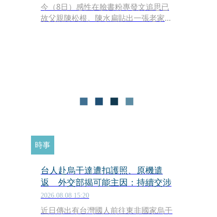
今（8日）感性在臉書粉專發文追思已
故父親陳松根。陳水扁貼出一張老家古
厝的舊照片，畫面中「扁爸」陳松根獨
自站在西庄老家低矮的紅磚牆邊，眼神
凝視著門口。陳水扁坦言看到這張照片
心中「酸了又酸」，深刻體會到「子欲
養而親不待」的至痛，文字間流露出對
父親無盡的思念，吸引大批網友留言追
思與祝賀。
時事
台人赴烏干達遭扣護照、原機遣
返 外交部揭可能主因：持續交涉
2026.08.08 15:20
近日傳出有台灣國人前往東非國家烏干