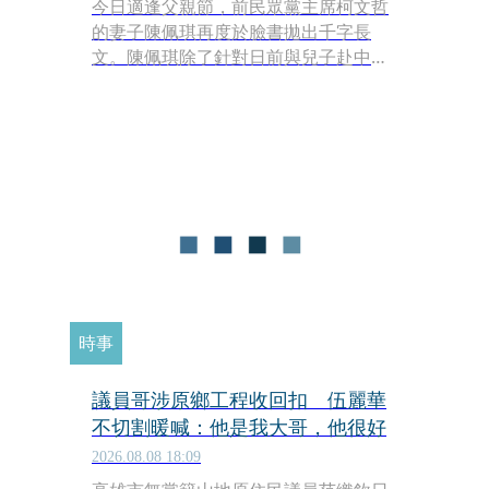
今日適逢父親節，前民眾黨主席柯文哲
的妻子陳佩琪再度於臉書拋出千字長
文。陳佩琪除了針對日前與兒子赴中國
上海、北京等地旅遊引發的「一邊喊沒
錢、一邊出國爽玩」爭議大聲喊冤，指
自己全程自費搭經濟艙，還順勢開嗆民
進黨「應先思考如何改善國旅困境」；
此外，她更心疼柯文哲改戴電子手環導
致皮膚過敏潰爛，痛批司法體系輕賤人
權，甚至將柯文哲比喻為遭秦檜陷害的
「岳飛」。
時事
議員哥涉原鄉工程收回扣 伍麗華
不切割暖喊：他是我大哥，他很好
2026.08.08 18:09