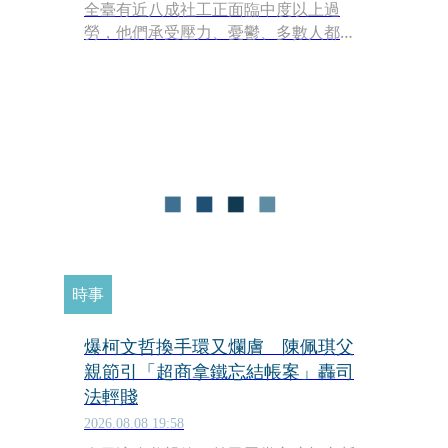
工消失中
全臺有近八成社工正面臨中度以上過
勞，他們承受壓力、憂鬱、多數人都有
替代性創傷；導致每四人就有一人得求
助身心科。這群基層社工，長期受困於
龐大的案量與僵化的KPI，再加上一到
選舉期間，就頻繁出現的民代施壓、索
資，也讓社工不堪其擾；尤其在「剴剴
案」後，「究責文化」更被無限放大，
不難想見，想幫忙、卻不敢多做的「防
禦性社工」將越來越多，但這種被迫違
反初心的無力感，已讓無數社工在耗竭
邊緣。
時事
爆柯文哲換手環又爛膚 陳佩琪父
親節引「超商拿鐵忘結帳案」轟司
法輕賤
2026.08.08 19:58