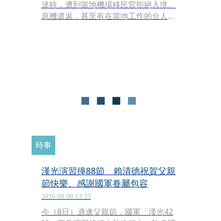
達時，遭到當地機場移民官拒絕入境、
原機遣返，甚至有在當地工作的台人護
照遭沒收扣留。外交部副發言人陳怡君
今（8日）證實此消息，強調政府已在
第一時間掌握相關狀況並提供協助。外
交部研判，這起報復性扣留事件，恐與
台灣為防範伊波拉疫情、自今年6月2日
起暫緩烏干達人民入境有關。
時事
漢光演習撞88節 賴清德祝賀父親
節快樂、感謝國軍眷屬包容
2026.08.08 13:23
今（8日）適逢父親節，國軍「漢光42