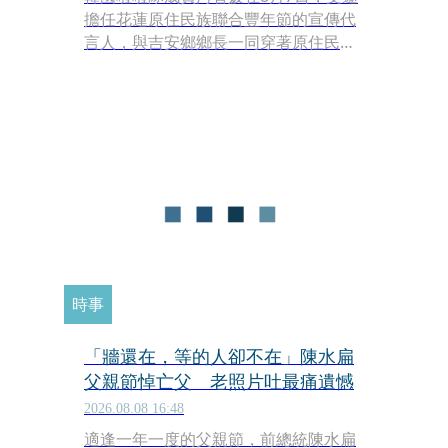
擔任花蓮原住民族聯合豐年節的宣傳代
言人，與吉安鄉鄉長一同穿著原住民服
飾登台，然而相關影片立刻在各大社群
引發眾論，部分網友認為讓河智媛出席
該場合不適合、不尊重原住民文化等，
更直呼經紀公司及舞蹈團隊有大問題，
不該讓河智媛草率接下此活動等負面輿
論，對此，今（8日）經紀公司針對此
事，給出了回覆。
時事
「牆還在，等的人卻不在」陳水扁
父親節悼亡父 老照片吐最痛遺憾
2026.08.08 16:48
適逢一年一度的父親節，前總統陳水扁