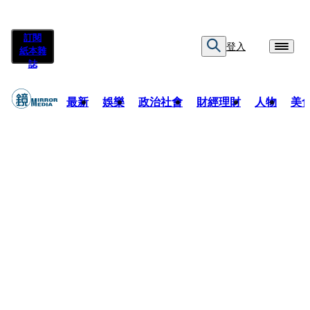
訂閱
登入
紙本雜
誌
最新
娛樂
政治社會
財經理財
人物
美