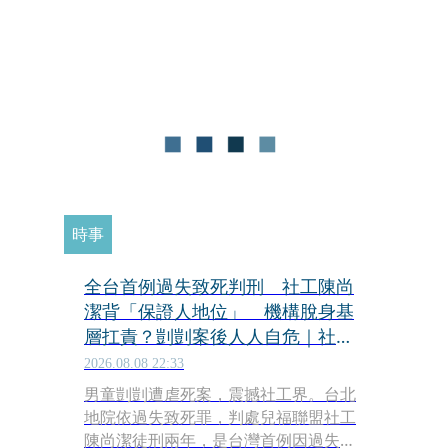
時事
全台首例過失致死判刑 社工陳尚
潔背「保證人地位」 機構脫身基
層扛責？剴剴案後人人自危｜社工
消失中
2026.08.08 22:33
男童剴剴遭虐死案，震撼社工界。台北
地院依過失致死罪，判處兒福聯盟社工
陳尚潔徒刑兩年，是台灣首例因過失致