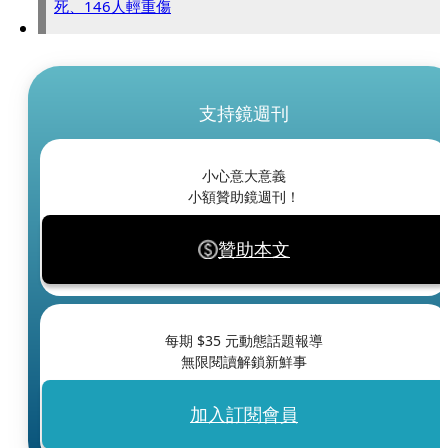
死、146人輕重傷
支持鏡週刊
小心意大意義
小額贊助鏡週刊！
贊助本文
每期 $
35
元動態話題報導
無限閱讀解鎖新鮮事
加入訂閱會員