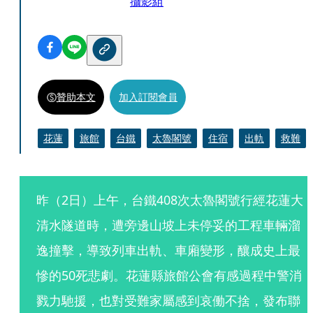
攝影組
贊助本文
加入訂閱會員
花蓮
旅館
台鐵
太魯閣號
住宿
出軌
救難
昨（2日）上午，台鐵408次太魯閣號行經花蓮大
清水隧道時，遭旁邊山坡上未停妥的工程車輛溜
逸撞擊，導致列車出軌、車廂變形，釀成史上最
慘的50死悲劇。花蓮縣旅館公會有感過程中警消
戮力馳援，也對受難家屬感到哀働不捨，發布聯