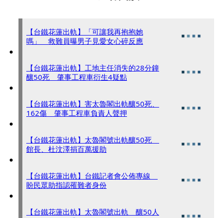
【台鐵花蓮出軌】「可讓我再抱抱她
嗎」 救難員曝男子見愛女心碎反應
【台鐵花蓮出軌】工地主任消失的28分鐘
釀50死 肇事工程車衍生4疑點
【台鐵花蓮出軌】害太魯閣出軌釀50死、
162傷 肇事工程車負責人聲押
【台鐵花蓮出軌】太魯閣號出軌釀50死
館長、杜汶澤捐百萬援助
【台鐵花蓮出軌】台鐵記者會公佈專線
盼民眾助指認罹難者身份
【台鐵花蓮出軌】太魯閣號出軌 釀50人