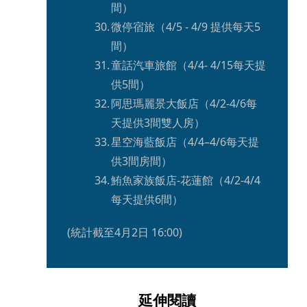
間）
微停宿旅（4/5 - 4/9 提供每天5
間）
童話汽車旅館（4/4- 4/15每天提
供5間）
阿思瑪麗景大飯店（4/2-4/6每
天提供3間雙人房）
星空海藍飯店（4/4–4/6每天提
供3間房間）
鮪魚家族飯店-花蓮館（4/2-4/4
每天提供6間）
(統計截至4月2日 16:00)
延伸閱讀