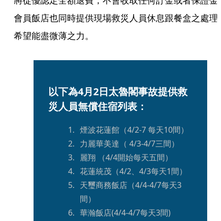
將從優認定全額退費，不會收取任何訂金或者保證金
會員飯店也同時提供現場救災人員休息跟餐盒之處理
希望能盡微薄之力。
以下為4月2日太魯閣事故提供救
災人員無償住宿列表：
煙波花蓮館（4/2-7 每天10間）
力麗華美達（ 4/3-4/7三間）
麗翔 （4/4開始每天五間）
花蓮統茂（4/2、4/3每天1間）
天璽商務飯店（4/4-4/7每天3
間）
華瀚飯店(4/4-4/7每天3間)