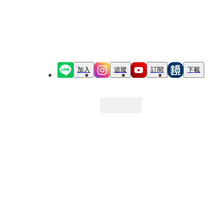
加入
追蹤
訂閱
下載
最新文章