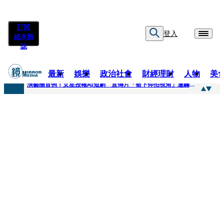
訂閱
登入
紙本雜
誌
最新
娛樂
政治社會
財經理財
人物
美
快訊
演藝圈首例！女星授權AI短劇 宣傳片「裙下仰拍視角」遭轟擦邊：自降身價
快訊
全球提升電氣化 台達電鄭平看好微電網推一站式方案
快訊
《魷魚遊戲》美版傳喊卡 現象級神劇難續宇宙