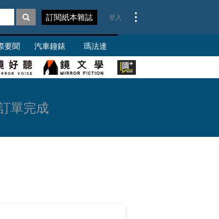
訂閱
紙本雜誌
登入
際要聞
汽車鐘錶
瑪法達
訂單完成