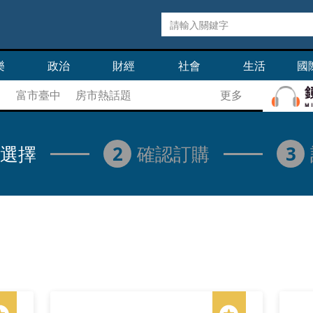
樂
政治
財經
社會
生活
國
富市臺中
房市熱話題
更多
選擇
2
確認訂購
3